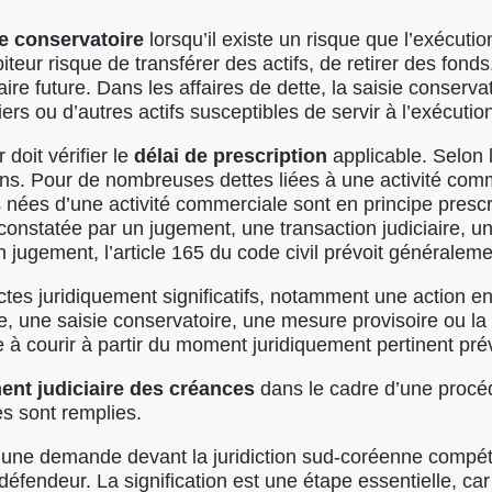
ie conservatoire
lorsqu’il existe un risque que l’exécut
débiteur risque de transférer des actifs, de retirer des fo
aire future. Dans les affaires de dette, la saisie conser
rs ou d’autres actifs susceptibles de servir à l’exécution
 doit vérifier le
délai de prescription
applicable. Selon l
ans. Pour de nombreuses dettes liées à une activité com
nées d’une activité commerciale sont en principe prescrit
onstatée par un jugement, une transaction judiciaire, une 
jugement, l’article 165 du code civil prévoit généralemen
actes juridiquement significatifs, notamment une action e
sie, une saisie conservatoire, une mesure provisoire ou l
e à courir à partir du moment juridiquement pertinent prév
nt judiciaire des créances
dans le cadre d’une procédu
es sont remplies.
e une demande devant la juridiction sud-coréenne compét
 défendeur. La signification est une étape essentielle, c