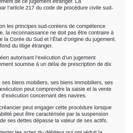
dement de ce jugement étranger. La
r l’article 217 du code de procédure civile sud-
selon les principes sud-coréens de compétence
re, la reconnaissance ne doit pas être contraire à
re la Corée du Sud et l’État d’origine du jugement.
ond du litige étranger.
réen autorisant l’exécution d’un jugement
ment soumise à un délai de prescription de dix
 ses biens mobiliers, ses biens immobiliers, ses
l’exécution peut comprendre la saisie et la vente
s d’exécution concernant des navires.
e créancier peut engager cette procédure lorsque
lvabilité peut être caractérisée par la suspension
 de ses dettes dépasse la valeur de ses actifs.
tester les actes du débiteur qui ont réduit la