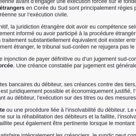
oréenne avant d’engager une exécution forcée sur le fon
 étrangers
en Corée du Sud sont principalement régies pa
réenne sur l’exécution civile.
itif, la juridiction étrangère doit avoir eu compétence 
èrement informé ou avoir participé à la procédure étrangè
n traitement substantiellement équivalent doit exister ent
ment étranger, le tribunal sud-coréen ne rejugera pas le f
e injonction de payer définitive ou d’un jugement sud-co
orcée
. Une créance constatée par jugement est générale
es bancaires du débiteur, ses créances contre des tiers,
la est juridiquement possible et économiquement justifié, 
t au débiteur, l’exécution sur des titres ou des mesure
ite
ou une procédure liée à l’insolvabilité du débiteur. L
e sur la réhabilitation des débiteurs et la faillite, l’inso
faillite peut également être pertinente lorsque le montant
atisfaire intégralement les créanciers, le syndic peut con