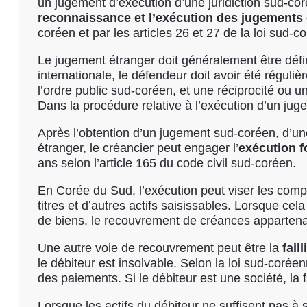
un jugement d’exécution d’une juridiction sud-c
reconnaissance et l’exécution des jugements
coréen et par les articles 26 et 27 de la loi sud-co
Le jugement étranger doit généralement être défin
internationale, le défendeur doit avoir été réguli
l’ordre public sud-coréen, et une réciprocité ou u
Dans la procédure relative à l’exécution d’un juge
Après l’obtention d’un jugement sud-coréen, d’un
étranger, le créancier peut engager l’
exécution f
ans selon l’article 165 du code civil sud-coréen.
En Corée du Sud, l’exécution peut viser les compt
titres et d’autres actifs saisissables. Lorsque ce
de biens, le recouvrement de créances appartenan
Une autre voie de recouvrement peut être la
faill
le débiteur est insolvable. Selon la loi sud-coréenn
des paiements. Si le débiteur est une société, la 
Lorsque les actifs du débiteur ne suffisent pas à s