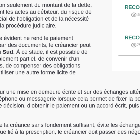
n seulement du montant de la dette,
RECO
ent les actes au débiteur, du risque de
3
al de l’obligation et de la nécessité
la procédure judiciaire.
RECO
ne évident ne rend le paiement
 par des documents, le créancier peut
2
u Sud
. À ce stade, il est possible de
iement partiel, de convenir d’un
ens, de compenser des obligations
iliser une autre forme licite de
sur une mise en demeure écrite et sur des échanges ult
éphone ou messagerie lorsque cela permet de fixer la posi
 décision, d’obtenir le paiement ou un accord écrit, puis 
 la créance sans fondement suffisant, évite les échanges,
sque lié à la prescription, le créancier doit passer des n