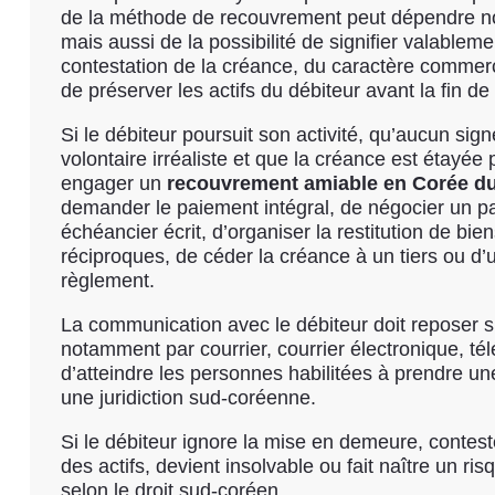
de la méthode de recouvrement peut dépendre no
mais aussi de la possibilité de signifier valablem
contestation de la créance, du caractère commerci
de préserver les actifs du débiteur avant la fin de 
Si le débiteur poursuit son activité, qu’aucun sig
volontaire irréaliste et que la créance est étayée
engager un
recouvrement amiable en Corée d
demander le paiement intégral, de négocier un pa
échéancier écrit, d’organiser la restitution de bi
réciproques, de céder la créance à un tiers ou d’ut
règlement.
La communication avec le débiteur doit reposer 
notamment par courrier, courrier électronique, tél
d’atteindre les personnes habilitées à prendre une
une juridiction sud-coréenne.
Si le débiteur ignore la mise en demeure, conteste
des actifs, devient insolvable ou fait naître un ri
selon le droit sud-coréen.