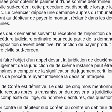
ilisée pour obtenir le paiement d’une somme déterminée, 
ivile sud-coréen, cette procédure est disponible lorsque l
c. Le créancier dépose une demande auprès du tribunal e
nant au débiteur de payer le montant réclamé dans les de
ines.
es deux semaines suivant la réception de l’injonction de p
rocédure judiciaire ordinaire pour cette partie de la dema
l’opposition devient définitive, l’injonction de payer produ
e civile sud-coréen.
 faire l’objet d’un appel devant la juridiction de deuxi
 jugement de la juridiction de deuxième instance peut êtr
ines à compter de la signification du jugement écrit, lor
les de procédure ayant influencé la décision attaquée.
de Corée est définitive. Le délai de cinq mois mentionné
 recours après la transmission du dossier à la juridicti
 complexité du litige, du nombre d’écritures, des questio
 contre un débiteur sud-coréen ou contre un débiteur dis