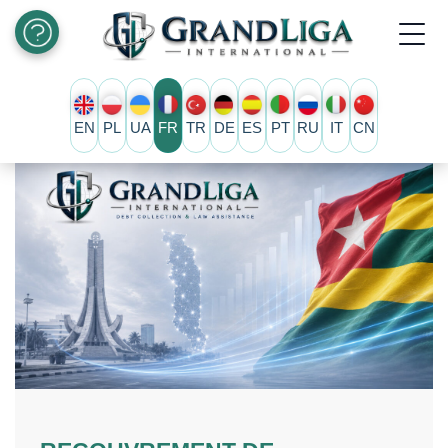
EN
PL
UA
FR
TR
DE
ES
PT
RU
IT
CN