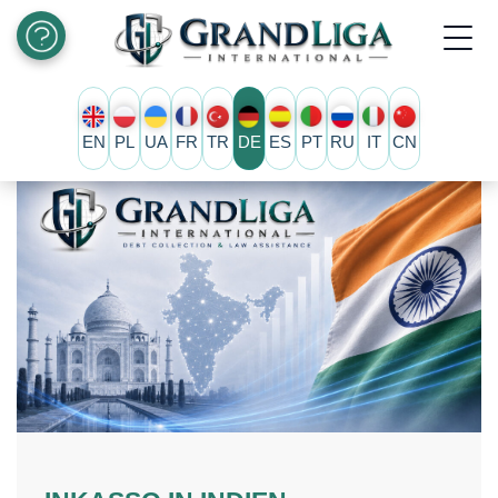
EN
PL
UA
FR
TR
DE
ES
PT
RU
IT
CN