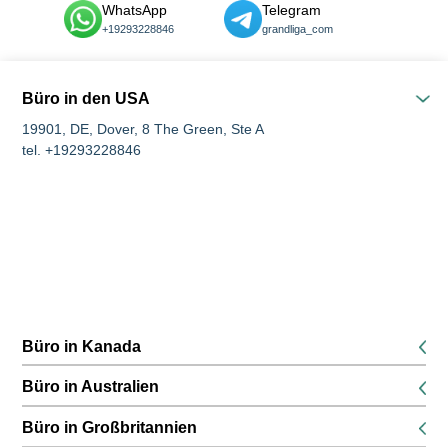
WhatsApp
Telegram
+19293228846
grandliga_com
Büro in den USA
19901, DE, Dover, 8 The Green, Ste A
tel. +19293228846
Büro in Kanada
K1P 5G3, Ottawa, 116 Albert Street Suites 200 & 300
Büro in Australien
tel. +16134168826
680 World Square, Ebene 45, 680 George Street, Sydney, NSW
Büro in Großbritannien
tel. +61291889474