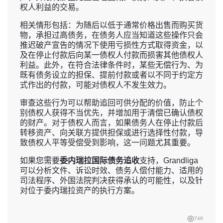
权人利益的交易。
相关情形包括：为随后以低于通常价格出售而购买货
物，承担过高债务，在债务人应当知道这些操作只会
推迟破产宣告的情况下使用亏损性方式取得资金，以
及在停止付款后向某一债权人付款而损害其他债权人
利益。此外，在符合法律条件时，某些无偿行为、为
既有债务设立的担保、提前付款或者以不同于约定方
式作出的付款，可能对债权人不发生效力。
审查这些行为可以帮助追回可供分配的价值，防止个
别债权人获得不当优先，并增加用于清偿已确认债权
的财产。对于债权人而言，如果债务人在停止付款后
转移资产、向关联方提供担保或进行选择性付款，导
致债权人平等受偿受到影响，这一问题尤其重要。
如果您需要
委内瑞拉国际债务追收
支持，Grandliga
可以分析文件、诉讼时效、债务人偿付能力、适用的
司法程序、外国法院判决获得承认的可能性，以及针
对位于委内瑞拉资产的执行方案。
746