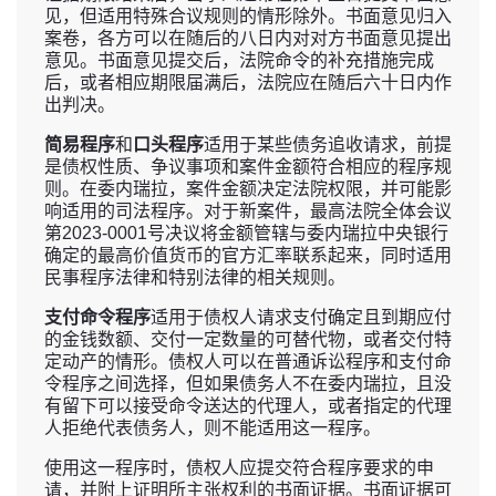
见，但适用特殊合议规则的情形除外。书面意见归入
案卷，各方可以在随后的八日内对对方书面意见提出
意见。书面意见提交后，法院命令的补充措施完成
后，或者相应期限届满后，法院应在随后六十日内作
出判决。
简易程序
和
口头程序
适用于某些债务追收请求，前提
是债权性质、争议事项和案件金额符合相应的程序规
则。在委内瑞拉，案件金额决定法院权限，并可能影
响适用的司法程序。对于新案件，最高法院全体会议
第2023-0001号决议将金额管辖与委内瑞拉中央银行
确定的最高价值货币的官方汇率联系起来，同时适用
民事程序法律和特别法律的相关规则。
支付命令程序
适用于债权人请求支付确定且到期应付
的金钱数额、交付一定数量的可替代物，或者交付特
定动产的情形。债权人可以在普通诉讼程序和支付命
令程序之间选择，但如果债务人不在委内瑞拉，且没
有留下可以接受命令送达的代理人，或者指定的代理
人拒绝代表债务人，则不能适用这一程序。
使用这一程序时，债权人应提交符合程序要求的申
请，并附上证明所主张权利的书面证据。书面证据可