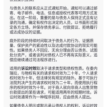
与债务人的联系应从正式通知开始，通知可以通过邮
寄、电子邮件、电话、信息或授权代表等可用方式发
出。在这一阶段，重要的是与债务人保持正式且有记
录的沟通，确定有权作出决定的人员，以书面形式固
定各方立场，并保存债务承认、付款提议、拒绝履行
或达成协议的证据。
庭外阶段的持续时间取决于债务人的行为、证据质
量、保护资产的紧迫性以及达成付款协议的现实可能
性。如果债务人不回应、无充分理由否认债务、试图
处分资产，或者谈判对债权人已不再有实际意义，追
偿应继续通过司法程序进行。
适用的
诉讼时效
取决于请求类型和债权性质。在委内
瑞拉，与物权有关的请求权时效为二十年，个人请求
权时效为十年，但法律另有规定的除外。基于可执行
法院判决产生的请求权时效为二十年，而使用执行程
序的权利时效为十年。对于商人就向非商人出售货物
价款提出的某些请求，可能适用两年的短期时效。诉
讼时效通常作为一种程序抗辩，应由债务人提出。
如果债务人明示或默示承认债权人的权利，诉讼时效