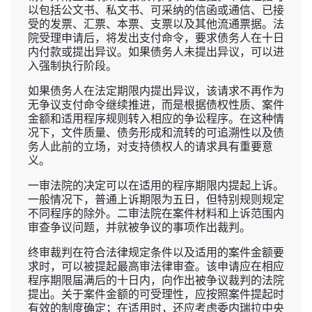
以包括公文书、私文书、可采纳的信函或通信、已接
受的发票、汇票、本票、支票以及其他流通票据。法
院受理申请后，将发出支付命令，要求债务人在十日
内付款或提出异议。如果债务人未提出异议，可以进
入强制执行阶段。
如果债务人在法定期限内提出异议，该请求不再作为
无争议支付命令继续推进，而是根据债权性质、案件
金额和适用程序规则转入相应的争讼程序。在这种情
况下，文件质量、债务形成和流转的可追溯性以及债
务人此前的立场，对支持债权人的请求具有重要意
义。
一审法院的决定可以在适用的程序期限内提起上诉。
一般情况下，普通上诉期限为五日，但特别规则规定
不同程序的除外。二审法院在案件材料和上诉范围内
审查争议问题，并就被争议的事项作出裁判。
终审裁判在符合法律规定条件以及适用的案件金额要
求时，可以被提起最高审法律审查。该申请应在相应
程序期限届满后的十日内，向作出被争议裁判的法院
提出。关于案件金额的可受理性，应按照案件提起时
有效的制度确定；在适用时，还应考虑委内瑞拉中央