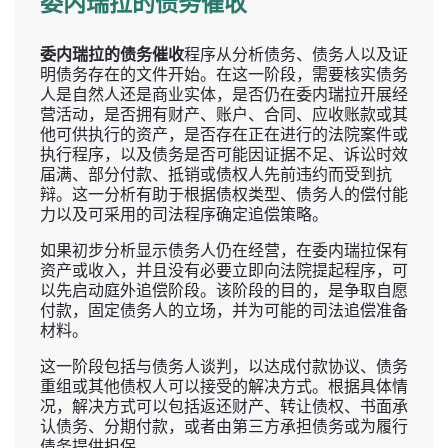
委内瑞拉的债务催收
委内瑞拉的债务催收
程序从分析债务、债务人以及证
明债务存在的文件开始。在这一阶段，需要核实债务
人是自然人还是商业实体，是否仍在委内瑞拉开展经
营活动，是否拥有财产、账户、合同、应收账款或其
他可供执行的资产，是否存在正在进行的法院案件或
执行程序，以及债务是否可能因证据不足、诉讼时效
届满、部分付款、抵销或债权人先前违约而受到抗
辩。这一分析有助于根据债权类型、债务人的偿付能
力以及可采用的司法程序确定追偿策略。
如果初步分析显示债务人仍在经营，在委内瑞拉保有
资产或收入，并且没有必要立即向法院提起程序，可
以先启动庭外追偿阶段。该阶段的目的，是争取自愿
付款，固定债务人的立场，并为可能的司法追偿准备
材料。
这一阶段包括与债务人谈判，以达成付款协议、债务
重组或其他债权人可以接受的解决方式。根据具体情
况，解决方式可以包括返还财产、转让债权、书面承
认债务、分期付款，或者由第三方承担债务或为履行
债务提供担保。