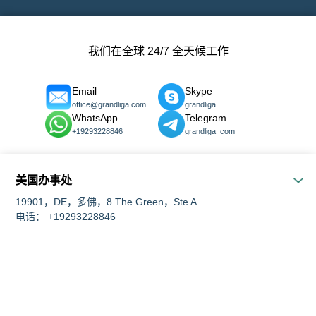
我们在全球 24/7 全天候工作
Email
Skype
office@grandliga.com
grandliga
WhatsApp
Telegram
+19293228846
grandliga_com
美国办事处
19901，DE，多佛，8 The Green，Ste A
电话： +19293228846