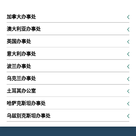
加拿大办事处
K1P 5G3，渥太华，116 Albert Street Suites 200 & 300
澳大利亚办事处
电话： +16134168826
新南威尔士州悉尼市乔治街 680 号 45 层 680 世界广场
英国办事处
电话： +61291889474
SE13 6EE，伦敦，刘易舍姆大街 132 号，1 楼
意大利办事处
电话： +442045771988
51016，PT，蒙特卡蒂尼泰尔梅，翁布里亚路，8a
波兰办事处
电话： +390550939375
31-231, 克拉科夫, 博西亚纳街 22
乌克兰办事处
电话： +48573569455
01133，基辅，bul。 Lesi Ukrainky，26 岁，办公室 613
土耳其办公室
电话： +380443395088
34710 Kadıköy/伊斯坦布尔, Caferağa, Gen. Asım Gündüz St.
哈萨克斯坦办事处
No: 64, D: 3
C10E6C7，阿斯塔纳，Dinmukhamed Kunaev 街 10 号，3 楼
电话： +905300166568
乌兹别克斯坦办事处
电话： +77172696699
100097，塔什干市，奇兰扎尔区，C区，4B
电话： +99897750637