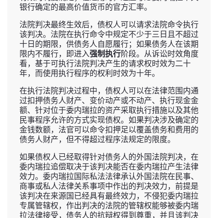
银行确定的最高价值货币的官方汇率。
法院判决最终生效后，债权人可以请求法院命令执行
该判决。法院在执行命令中规定不少于三日且不超过
十日的期限，供债务人自愿履行；如果债务人在该期
限内不履行，即进入
强制执行
阶段。从诉讼时效角度
看，基于可执行法院判决产生的请求权时效为二十
年，而使用执行程序的权利时效为十年。
在执行法院判决过程中，债权人可以在法律范围内通
过扣押债务人财产、变价动产或不动产、执行现金金
额、针对位于委内瑞拉的资产采取执行措施以及其他
民事程序允许的方式实现债权。如果判决涉及确定的
金钱数额，法官可以命令扣押足以覆盖债务和费用的
债务人财产，但不得超过程序法规定的限度。
如果债权人已经取得针对债务人的外国法院判决，在
委内瑞拉追偿取决于该判决能否在委内瑞拉产生法律
效力。委内瑞拉国际私法法律承认外国法院在民事、
商事或私人法律关系事项中作出的判决效力，前提是
该判决在来源国已经具有最终效力，不侵犯委内瑞拉
专属管辖权，作出判决的法院的管辖权能够被委内瑞
拉法律接受，债务人的抗辩权得到尊重，并且该判决