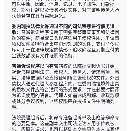
可以中断。因此，信息、记录、电子邮件、付款提
议、部分付款以及债务承认文件，对于证明债务人承
认债务存在具有实际意义。
委内瑞拉法律允许通过不同的司法程序进行债务追
收
：普通诉讼程序适用于需要完整审查事实和法律问
题的案件；简易或口头程序适用于债权性质、争议事
项和案件金额符合集中审理规则的案件；支付命令程
序可用于在法律规定的情形下追收确定且到期应付的
金钱数额或有文件证明的债务。
普通诉讼程序
以向有管辖权的法院提交起诉书开始。
起诉书应载明法院、债权人、债务人、请求事项、事
实、法律依据以及直接证明所主张债权的文件。外国
债权人通过代理人参加程序的，在委内瑞拉境外出具
的授权文件应符合适用的形式要求，并在必要时翻译
为诉讼使用的语言。代理人如需达成和解、收取款项
或处分争议权利，这些权限应在授权文件中明确列
明。
法院受理起诉后，将命令准备起诉书及出庭答辩命令
的必要副本。这些副本交由司法送达人用于传唤被
告。应原告请求，也可以将副本交给原告本人或其代