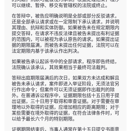
可以继续、暂停、移交有管辖权的法院或终止。
在答辩中，被告应明确说明是全部或部分反驳请求，
还是全部承认请求或在一定限制下承认请求，并说明
其理由、抗辩和实体防御。如果被告未在规定期限内
提交答辩，在请求不违反法律且被告未提出有利证据
的范围内，可以被视为承认原告的请求。如果提出证
据的期限届满，而被告未提出任何证据，法院可以在
法定期限内基于该承认作出判决。
如果被告承认起诉书中的全部请求，程序即告终结，
法院确认该承认，其效果相当于最终司法裁判。
答辩出庭期限届满后的次日，如果双方未达成和解且
被告未承认请求，案件即进入举证阶段，无须法官另
行作出命令；但案件可以无须证据即作出裁判的除
外。在普通诉讼程序中，证据期限包括十五日用于提
出证据，三十日用于取得和审查证据。对于需要在审
理地以外取得的证据，应增加相应的距离期限；对于
某些需要在境外取得的证据，在符合法律条件时，可
以给予最长六个月的特别期限。
证据期限结束后，当事人通常在第十五日提交书面意