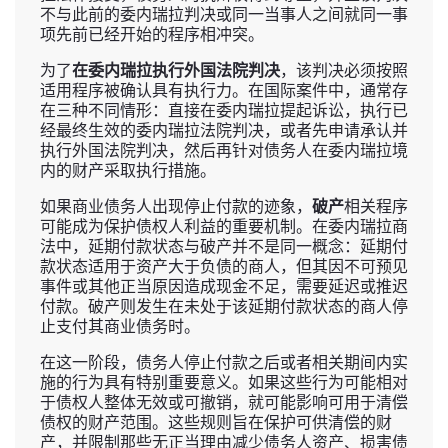
不与此前的委内瑞拉判决或同一当事人之间就同一事
项先前已经开始的程序相冲突。
为了
在委内瑞拉执行外国法院判决
，该判决必须按照
适用程序被确认具有执行力。在国际案件中，通常存
在三种不同情形：直接在委内瑞拉提起诉讼，执行已
经最终生效的委内瑞拉法院判决，或者先申请承认并
执行外国法院判决，然后再针对债务人在委内瑞拉境
内的财产采取执行措施。
如果商业债务人出现停止付款的迹象，
破产
相关程序
可能成为保护债权人利益的重要机制。在委内瑞拉商
法中，延期付款状态与破产并不是同一概念：延期付
款状态适用于资产大于负债的商人，但其因不可预见
事件或其他正当原因造成现金不足，需要延迟或推迟
付款。破产则发生在未处于该延期付款状态的商人停
止支付其商业债务时。
在这一阶段，债务人停止付款之后或者相关期间内实
施的行为具有特别重要意义。如果这些行为可能相对
于债权人整体无效或可撤销，就可能影响可用于清偿
债权的财产范围。这些规则旨在保护可供清偿的财
产，并限制那些无正当理由减少债务人资产、损害债