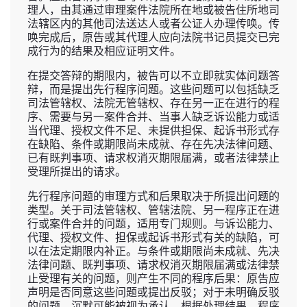
理人，由其通过审理案件法院所在地或被告住所地司
法辖区内的其他司法送达人或者公证人办理传唤。传
唤完成后，原告或其代理人应向法院书记员提交已完
成行为的结果及相应证明文件。
在提交答辩的期限内，被告可以不立即就实体问题答
辩，而是提出先行程序问题。这些问题可以包括缺乏
司法管辖权、法院无管辖权、存在另一正在进行的程
序、需要与另一案件合并、当事人缺乏诉讼能力或适
当代理、授权文件不足、未提供担保、起诉书形式存
在缺陷、条件或期限尚未成就、存在先决法律问题、
已有既判事项、请求权消灭期限届满，或者法律禁止
受理所提出的请求。
先行程序问题的审理方式和后果取决于所提出问题的
类型。关于司法管辖权、管辖法院、另一程序正在进
行或案件合并的问题，适用专门规则。与诉讼能力、
代理、授权文件、担保或起诉书形式有关的缺陷，可
以在法定期限内补正。与条件或期限尚未成就、先决
法律问题、既判事项、请求权消灭期限届满或法律禁
止受理有关的问题，则产生不同的程序后果：原告应
声明是否同意这些问题或提出反驳；对于未明确反驳
的问题，沉默可能被视为承认。根据处理结果，程序