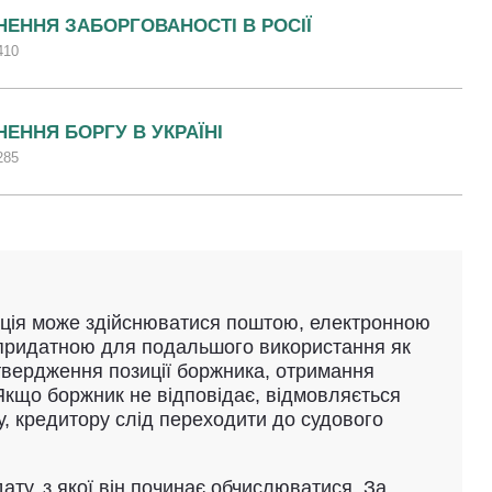
НЕННЯ ЗАБОРГОВАНОСТІ В РОСІЇ
410
НЕННЯ БОРГУ В УКРАЇНІ
285
кація може здійснюватися поштою, електронною
 придатною для подальшого використання як
дтвердження позиції боржника, отримання
 Якщо боржник не відповідає, відмовляється
у, кредитору слід переходити до судового
ату, з якої він починає обчислюватися. За