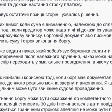
ння та докази настання строку платежу.
вує остаточні позиції сторін і ухвалює рішення.
их вимог, коли сума є визначеною, належною до сп
оді, коли кредитор може надати чіткі докази існуван
розрахункову виписку, борговий документ або письмо
ють суму і строк виконання боргу.
е видати наказ, який зобов’язує боржника сплатити 
заперечення після належного вручення, наказ може н
пір переходить у змагальне провадження, в якому су
є найбільш корисною тоді, коли борг має документа
но, до якого реально можна звернути виконання. Якщ
оцільним може бути звичайне судове провадження.
тягнення боргу може бути оскаржене до компетентного
пеляції становить 30 днів і починається з дати пов
жується граничним строком: апеляція не може бути п