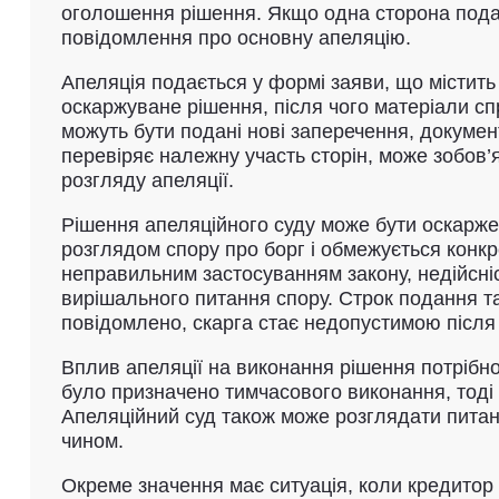
оголошення рішення. Якщо одна сторона подає
повідомлення про основну апеляцію.
Апеляція подається у формі заяви, що містить
оскаржуване рішення, після чого матеріали сп
можуть бути подані нові заперечення, докумен
перевіряє належну участь сторін, може зобов’
розгляду апеляції.
Рішення апеляційного суду може бути оскарже
розглядом спору про борг і обмежується конк
неправильним застосуванням закону, недійсні
вирішального питання спору. Строк подання та
повідомлено, скарга стає недопустимою після
Вплив апеляції на виконання рішення потрібн
було призначено тимчасового виконання, тоді
Апеляційний суд також може розглядати пита
чином.
Окреме значення має ситуація, коли кредитор 