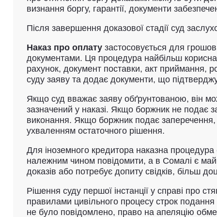
визнання боргу, гарантії, документи забезпече
Після завершення доказової стадії суд заслухо
Наказ про оплату
застосовується для грошов
документами. Ця процедура найбільш корисна т
рахунок, документ поставки, акт приймання, 
суду заяву та додає документи, що підтверджу
Якщо суд вважає заяву обґрунтованою, він мож
зазначений у наказі. Якщо боржник не подає 
виконання. Якщо боржник подає заперечення, с
ухваленням остаточного рішення.
Для іноземного кредитора наказна процедура 
належним чином повідомити, а в Сомалі є май
доказів або потребує допиту свідків, більш д
Рішення суду першої інстанції у справі про с
правилами цивільного процесу строк подання а
не було повідомлено, право на апеляцію обме