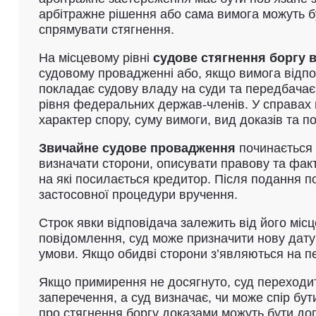
арбітражне рішення або сама вимога можуть б
спрямувати стягнення.
На місцевому рівні
судове стягнення боргу 
судовому провадженні або, якщо вимога відпо
покладає судову владу на суди та передбачає 
рівня федеральних держав-членів. У справах 
характер спору, суму вимоги, вид доказів та 
Звичайне судове провадження
починається 
визначати сторони, описувати правову та факт
на які посилається кредитор. Після подання п
застосовної процедури вручення.
Строк явки відповідача залежить від його міс
повідомлення, суд може призначити нову дату
умови. Якщо обидві сторони з’являються на п
Якщо примирення не досягнуто, суд переходит
заперечення, а суд визначає, чи може спір бут
про стягнення боргу доказами можуть бути дог