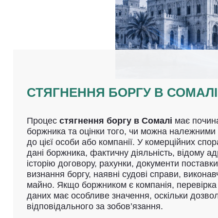
СТЯГНЕННЯ БОРГУ В СОМАЛІ
Процес
стягнення боргу в Сомалі
має почина
боржника та оцінки того, чи можна належними
до цієї особи або компанії. У комерційних спор
дані боржника, фактичну діяльність, відому ад
історію договору, рахунки, документи поставк
визнання боргу, наявні судові справи, виконав
майно. Якщо боржником є компанія, перевірка ї
даних має особливе значення, оскільки дозвол
відповідального за зобов’язання.