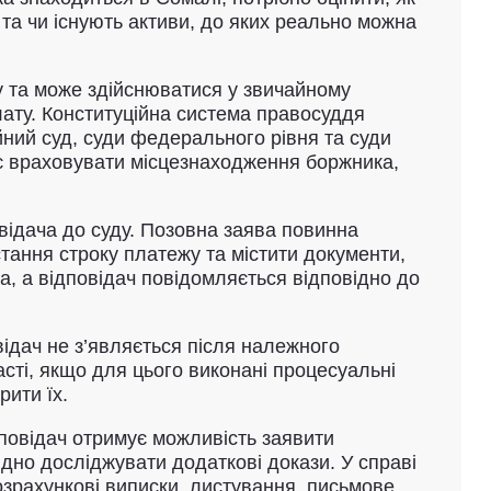
та чи існують активи, до яких реально можна
у та може здійснюватися у звичайному
лату. Конституційна система правосуддя
йний суд, суди федерального рівня та суди
є враховувати місцезнаходження боржника,
відача до суду. Позовна заява повинна
стання строку платежу та містити документи,
а, а відповідач повідомляється відповідно до
ідач не з’являється після належного
сті, якщо для цього виконані процесуальні
ити їх.
повідач отримує можливість заявити
ідно досліджувати додаткові докази. У справі
озрахункові виписки, листування, письмове