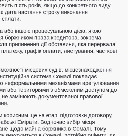
вить п’ять років, якщо до конкретного виду
ає дата настання строку виконання
 сплати.
на або іншою процесуальною дією, якою
ня боржником права кредитора, зокрема
сля припинення дії обставини, яка перервала
платежу, графік оплати, листування, часткові
можності місцевих судів, місцезнаходження
онституційна система Сомалі покладає
и або неформальними механізмами врегулювання
ами або територіями з обмеженим доступом до
и не замінюють документованої правової
ння.
 корисним ще на етапі підготовки договору,
абські Емірати. Водночас вибір місця
нане щодо майна боржника в Сомалі. Тому
 знаходиться в Сомалі, потрібно оцінити, як