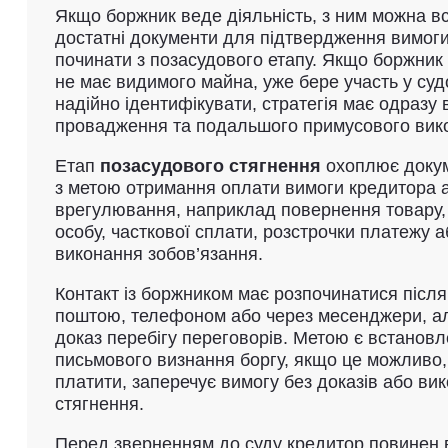
Якщо боржник веде діяльність, з ним можна вс
достатні документи для підтвердження вимоги
починати з позасудового етапу. Якщо боржник і
не має видимого майна, уже бере участь у су
надійно ідентифікувати, стратегія має одразу
провадження та подальшого примусового вик
Етап
позасудового стягнення
охоплює докум
з метою отримання оплати вимоги кредитора 
врегулювання, наприклад повернення товару,
особу, часткової сплати, розстрочки платежу 
виконання зобов’язання.
Контакт із боржником має розпочинатися післ
поштою, телефоном або через месенджери, ал
доказ перебігу переговорів. Метою є встановл
письмового визнання боргу, якщо це можливо, 
платити, заперечує вимогу без доказів або в
стягнення.
Перед зверненням до суду кредитор повинен 