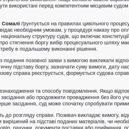
ути використані перед компетентним місцевим судом 
в Сомалі
ґрунтується на правилах цивільного процес
відає необхідним умовам, у процедурі наказу про оп
національну структуру судів, що включає конституці
про стягнення боргу вибір процесуального шляху ма
потребу в подальшому виконанні рішення.
з подання позовної заяви з вимогою викликати відпо
ичну підставу боргу, зазначати суму вимоги, дату на
озову справа реєструється, формується судова справ
цезнаходження та способу повідомлення. Якщо відпов
 засідання або продовжити провадження без його уча
ерше засідання, суд може спочатку спробувати примир
ь до розгляду справи. Позивач викладає вимогу, від
и вирішений на підставі поданих матеріалів, чи необх
овір, рахунки, документи поставки або приймання, р