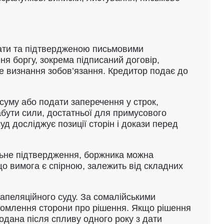
лати та підтвердженою письмовими
ня боргу, зокрема підписаний договір,
ве визнання зобов’язання. Кредитор подає до
суму або подати заперечення у строк,
абути сили, достатньої для примусового
д досліджує позиції сторін і докази перед
льне підтвердження, боржника можна
о вимога є спірною, залежить від складних
 апеляційного суду. За сомалійськими
ідомлення сторони про рішення. Якщо рішення
одана після спливу одного року з дати