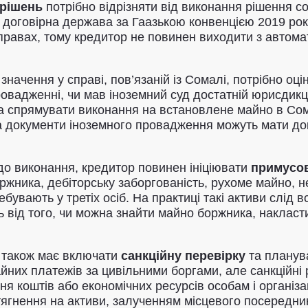
 рішень
потрібно відрізняти від виконання рішення со
к договірна держава за Гаазькою конвенцією 2019 ро
справах, тому кредитор не повинен виходити з автома
ачення у справі, пов’язаній із Сомалі, потрібно оці
адженні, чи мав іноземний суд достатній юрисдикцій
на спрямувати виконання на встановлене майно в Со
 документи іноземного провадження можуть мати док
до виконання, кредитор повинен ініціювати
примусо
жника, дебіторську заборгованість, рухоме майно, н
увають у третіх осіб. На практиці такі активи слід 
ь від того, чи можна знайти майно боржника, накласт
і також має включати
санкційну перевірку
та планув
них платежів за цивільними боргами, але санкційні 
ня коштів або економічних ресурсів особам і організа
ягнення на активи, залученням місцевого посередник