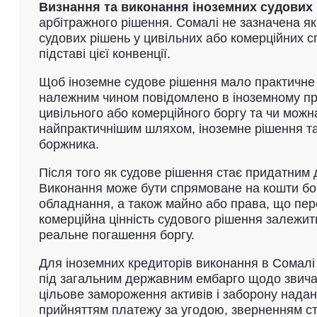
Визнання та виконання іноземних судових
арбітражного рішення. Сомалі не зазначена я
судових рішень у цивільних або комерційних 
підставі цієї конвенції.
Щоб іноземне судове рішення мало практичне зн
належним чином повідомлено в іноземному пров
цивільного або комерційного боргу та чи мож
найпрактичнішим шляхом, іноземне рішення та
боржника.
Після того як судове рішення стає придатним 
Виконання може бути спрямоване на кошти бор
обладнання, а також майно або права, що переб
комерційна цінність судового рішення залежит
реальне погашення боргу.
Для іноземних кредиторів виконання в Сомал
під загальним державним ембарго щодо звичай
цільове замороження активів і заборону надан
прийняттям платежу за угодою, зверненням ст