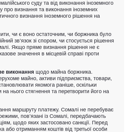
малійського суду та від виконання іноземного
ку про визнання та виконання іноземних
тичного визнання іноземного рішення на
нити, чи є воно остаточним, чи боржника було
ний зв’язок зі спором, чи стосується рішення
малі. Якщо пряме визнання рішення не є
азове значення в місцевій справі проти
ве виконання
щодо майна боржника.
ерухоме майно, активи підприємства, товари,
встановлювати якомога раніше, оскільки
и на нього стягнення та перетворити його на
ання маршруту платежу. Сомалі не перебуває
режими, пов’язані із Сомалі, передбачають
ціям, щодо яких застосовано санкції. Перед
а або отриманням коштів від третьої особи