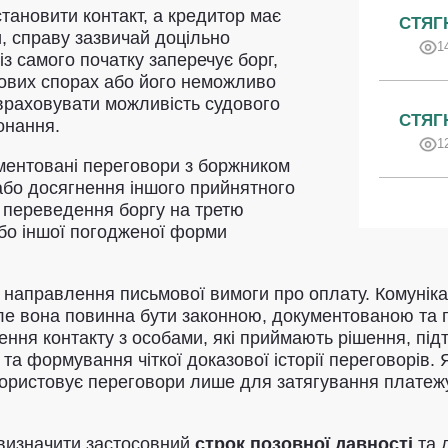
тановити контакт, а кредитор має
СТЯГ
, справу зазвичай доцільно
1
з самого початку заперечує борг,
дових спорах або його неможливо
 враховувати можливість судового
СТЯГ
онання.
1
ентовані переговори з боржником
або досягнення іншого прийнятного
 переведення боргу на третю
або іншої погодженої форми
я направлення письмової вимоги про оплату. Комуні
е вона повинна бути законною, документованою та
ення контакту з особами, які приймають рішення, пі
та формування чіткої доказової історії переговорів.
икористовує переговори лише для затягування платеж
визначити застосовний
строк позовної давності
та д