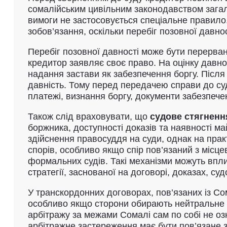
сомалійським цивільним законодавством загаль
вимоги не застосовується спеціальне правило
зобов’язання, оскільки перебіг позовної давно
Перебіг позовної давності може бути перерв
кредитор заявляє своє право. На оцінку давн
надання застави як забезпечення боргу. Післ
давність. Тому перед передачею справи до суд
платежі, визнання боргу, документи забезпечен
Також слід враховувати, що
судове стягненн
боржника, доступності доказів та наявності м
здійснення правосуддя на суди, однак на пра
спорів, особливо якщо спір пов’язаний з міс
формальних судів. Такі механізми можуть впл
стратегії, заснованої на договорі, доказах, с
У транскордонних договорах, пов’язаних із Со
особливо якщо сторони обирають нейтральне м
арбітражу за межами Сомалі сам по собі не о
арбітражне застереження має бути пов’язане з