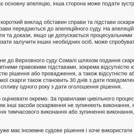
 основну апеляцію, інша сторона може подати зустрі
 короткий виклад обставин справи та підстави оскар
рави передаються до апеляційного суду. На апеляційн
ти та докази, якщо це допускається процесуальними 
язати залучити інших необхідних осіб, може спробува
не до Верховного суду Сомалі шляхом подання скарг
ретними правовими підставами, зокрема відсутністю ю
стю рішення або провадження, а також відсутністю 
кої скарги також становить 30 днів з дати повідомле
 спливу одного року з дати оголошення рішення.
о оцінювати окремо. За правилами цивільного процес
 як інші засоби оскарження не зупиняють виконання,
ння тимчасового виконання або зупинення виконання
уже має іноземне судове рішення і хоче використати