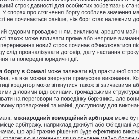
ний строк давності для особистих зобов’язань стано
. У спорах про стягнення боргу особливе значення м
сті не починається раніше, ніж борг стає належним до
аний судовим провадженням, викликом, арештом май
ості також може впливати пряме або непряме визнан
я переривання новий строк починає обчислюватися пі
у слід проаналізувати договір, дату настання строку 
ня та попередні юридичні дії.
я боргу в Сомалі
може залежати від практичної спро
айна, на яке можна звернути примусове виконання. К
ктиці кредитор може зіткнутися також зі звичаєвим
цевими діловими відносинами, громадськими структур
ивати на переговори та поведінку боржника, але вон
удовому провадженні та майні, доступному для викона
малі,
міжнародний комерційний арбітраж
може бути
ісце арбітражу, наприклад Джибуті або Об’єднані Ар
значає, що арбітражне рішення буде ефективно вико
і стратегією виконання: якщо основне майно боржника