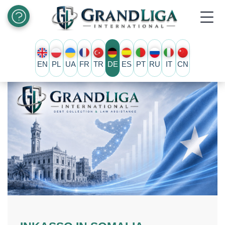
EN
PL
UA
FR
TR
DE
ES
PT
RU
IT
CN