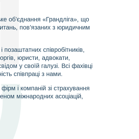
ьке об’єднання «Грандліга», що
итань, пов’язаних з юридичним
і позаштатних співробітників,
боргів, юристи, адвокати,
ідом у своїй галузі. Всі фахівці
ість співпраці з нами.
фірм і компаній зі страхування
леном міжнародних асоціацій,