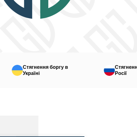
Стягнення боргу в
Стягнення боргу 
Україні
Росії