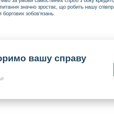
ливо за умови самостійних спроб з боку кредито
питання значно зростає, що робить нашу співпр
 боргових зобов’язань.
оримо вашу справу
ії