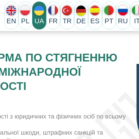
EN
PL
UA
FR
TR
DE
ES
PT
RU
I
ІРМА ПО СТЯГНЕННЮ
 МІЖНАРОДНОЇ
ОСТІ
сті з юридичних та фізичних осіб по всьому
ральної шкоди, штрафних санкцій та