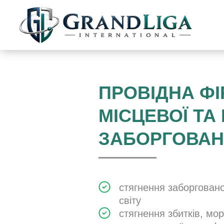
ПРОВІДНА Ф
МІСЦЕВОЇ ТА
ЗАБОРГОВАН
стягнення заборговано
світу
стягнення збитків, мо