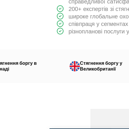
справедливої сатисфа
200+ експертів зі стяг
широке глобальне охо
співпраця у сегмента
різнопланові послуги у
боргу в
Стягнення боргу у
Великобританії