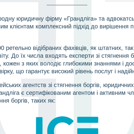
ародну юридичну фірму «Грандліга» та адвокатс
им клієнтам комплексний підхід до вирішення п
ретельно відібраних фахівців, як штатних, так 
віту. До їх числа входять експерти зі стягнення 
, кожен з яких володіє глибокими знаннями і досв
ірку, що гарантує високий рівень послуг і надійн
йських агентств зі стягнення боргів, юридичних 
Грандліга є сертифікованим агентом і активним ч
ння боргів, таких як: