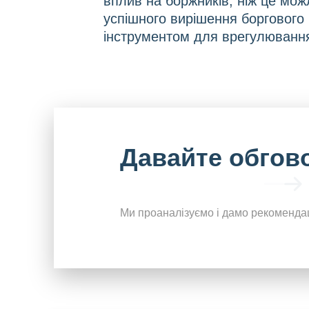
вплив на боржників, ніж це мож
успішного вирішення боргового 
інструментом для врегулювання
Давайте обгов
Ми проаналізуємо і дамо рекомендац