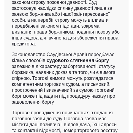
законом строку позовної давності. Суд
застосовує наслідки спливу давності лише за
заявою боржника або іншої заінтересованої
особи, а на перебіг строку можуть впливати
передбачені законом підстави, зокрема
визнання права боржником, подання позову або
інша судова дія, вчинена для збереження права
кредитора.
Законодавство Саудівської Аравії передбачає
кілька способів
судового стягнення боргу
залежно від характеру заборгованості, статусу
боржника, наявних доказів та того, чи є вимога
спірною. Торгові вимоги можуть розглядатися
компетентним торговим судом, а письмовий,
прострочений і визначений за сумою торговий
борг може підпадати під процедуру наказу про
задоволення боргу.
Торгове провадження починається з подання
позовної заяви до суду. Позовна заява має
містити дані позивача і відповідача, їхні адреси
та контактні відомості, номер торгового реєстру