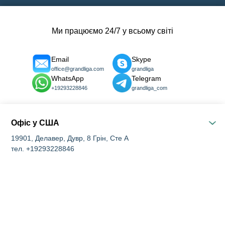
Ми працюємо 24/7 у всьому світі
Email
Skype
office@grandliga.com
grandliga
WhatsApp
Telegram
+19293228846
grandliga_com
Офіс у США
19901, Делавер, Дувр, 8 Грін, Сте А
тел. +19293228846