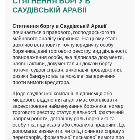
СТЯГНЕННЯ БОРГУ В
САУДІВСЬКІЙ АРАВІЇ
Стягнення боргу в Саудівській Аравії
починається з правового, господарського та
майнового аналізу боржника. На цьому етапі
важливо встановити точну юридичну особу
боржника, дані торгового реєстру, вид діяльності,
повноваження особи, яка підписала документи,
наявні активи, документальні докази боргу,
поточні судові справи, виконавчі провадження,
ризики банкрутства та можливі заперечення
проти вимоги кредитора.
Щодо саудівської компанії, підприємця або
місцевого відділення аналіз має охоплювати
зареєстроване найменування боржника, номер
торгового реєстру, статус діяльності, фактичний
напрям роботи, договірну роль боржника та
особу, яка підписала або схвалила правочин. Це
допомагає визначити, чи слід починати справу з
переговорів, формальної письмової вимоги про