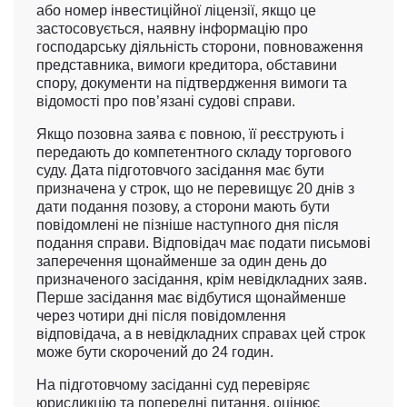
або номер інвестиційної ліцензії, якщо це
застосовується, наявну інформацію про
господарську діяльність сторони, повноваження
представника, вимоги кредитора, обставини
спору, документи на підтвердження вимоги та
відомості про пов’язані судові справи.
Якщо позовна заява є повною, її реєструють і
передають до компетентного складу торгового
суду. Дата підготовчого засідання має бути
призначена у строк, що не перевищує 20 днів з
дати подання позову, а сторони мають бути
повідомлені не пізніше наступного дня після
подання справи. Відповідач має подати письмові
заперечення щонайменше за один день до
призначеного засідання, крім невідкладних заяв.
Перше засідання має відбутися щонайменше
через чотири дні після повідомлення
відповідача, а в невідкладних справах цей строк
може бути скорочений до 24 годин.
На підготовчому засіданні суд перевіряє
юрисдикцію та попередні питання, оцінює