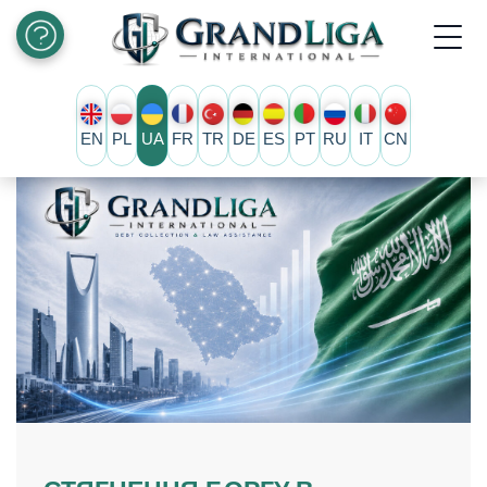
EN
PL
UA
FR
TR
DE
ES
PT
RU
IT
CN