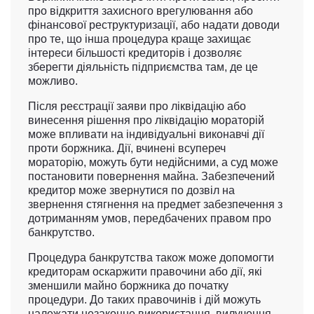
про відкриття захисного врегулювання або
фінансової реструктуризації, або надати доводи
про те, що інша процедура краще захищає
інтереси більшості кредиторів і дозволяє
зберегти діяльність підприємства там, де це
можливо.
Після реєстрації заяви про ліквідацію або
винесення рішення про ліквідацію мораторій
може впливати на індивідуальні виконавчі дії
проти боржника. Дії, вчинені всупереч
мораторію, можуть бути недійсними, а суд може
постановити повернення майна. Забезпечений
кредитор може звернутися по дозвіл на
звернення стягнення на предмет забезпечення з
дотриманням умов, передбачених правом про
банкрутство.
Процедура банкрутства також може допомогти
кредиторам оскаржити правочини або дії, які
зменшили майно боржника до початку
процедури. До таких правочинів і дій можуть
належати незаконне використання, вилучення