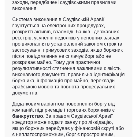
заходи, передбачені саудівськими правилами
виконання.
Система виконання в Саудівській Аравії
ґрунтується на електронних процедурах,
розкритті активів, взаємодії банків і державних
реєстрів, усуненні недоліків у неповних заявах
про виконання в установлений законом строк та
застосуванні примусових заходів, якщо боржник
після повідомлення не сплачує борг або не
розкриває майно. Тому для практичної
результативності стягнення важливими є якість
виконавчого документа, правильна ідентифікація
боржника, інформація про майно, переклади
арабською мовою та повнота процесуальних
документів.
Додатковим варіантом повернення боргу від
компаній, підприємців і торгових боржників є
банкрутство
. За правом Саудівської Аравії
кредитор може подати заяву про ліквідацію,
якщо боржник перебуває у фінансовій скруті або
є неплатоспроможним, борг є простроченим,