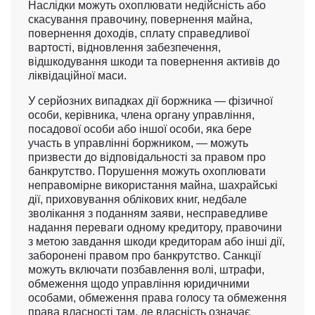
Наслідки можуть охоплювати недійсність або
скасування правочину, повернення майна,
повернення доходів, сплату справедливої
вартості, відновлення забезпечення,
відшкодування шкоди та повернення активів до
ліквідаційної маси.
У серйозних випадках дії боржника — фізичної
особи, керівника, члена органу управління,
посадової особи або іншої особи, яка бере
участь в управлінні боржником, — можуть
призвести до відповідальності за правом про
банкрутство. Порушення можуть охоплювати
неправомірне використання майна, шахрайські
дії, приховування облікових книг, недбале
зволікання з поданням заяви, несправедливе
надання переваги одному кредитору, правочини
з метою завдання шкоди кредиторам або інші дії,
заборонені правом про банкрутство. Санкції
можуть включати позбавлення волі, штрафи,
обмеження щодо управління юридичними
особами, обмеження права голосу та обмеження
права власності там, де власність означає