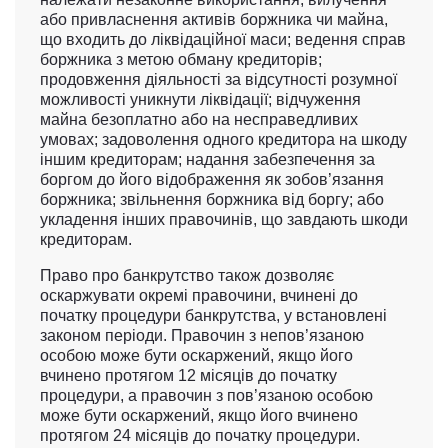
або привласнення активів боржника чи майна,
що входить до ліквідаційної маси; ведення справ
боржника з метою обману кредиторів;
продовження діяльності за відсутності розумної
можливості уникнути ліквідації; відчуження
майна безоплатно або на несправедливих
умовах; задоволення одного кредитора на шкоду
іншим кредиторам; надання забезпечення за
боргом до його відображення як зобов’язання
боржника; звільнення боржника від боргу; або
укладення інших правочинів, що завдають шкоди
кредиторам.
Право про банкрутство також дозволяє
оскаржувати окремі правочини, вчинені до
початку процедури банкрутства, у встановлені
законом періоди. Правочин з непов’язаною
особою може бути оскаржений, якщо його
вчинено протягом 12 місяців до початку
процедури, а правочин з пов’язаною особою
може бути оскаржений, якщо його вчинено
протягом 24 місяців до початку процедури.