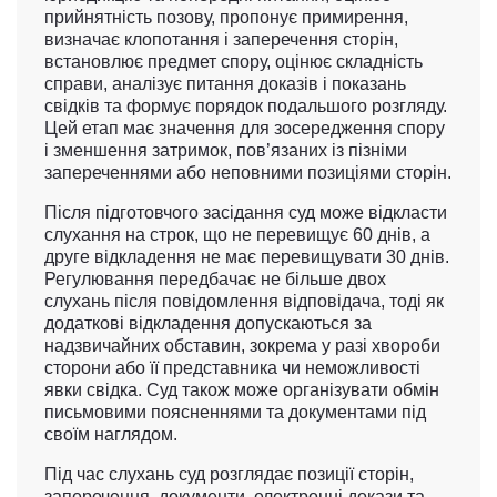
прийнятність позову, пропонує примирення,
визначає клопотання і заперечення сторін,
встановлює предмет спору, оцінює складність
справи, аналізує питання доказів і показань
свідків та формує порядок подальшого розгляду.
Цей етап має значення для зосередження спору
і зменшення затримок, пов’язаних із пізніми
запереченнями або неповними позиціями сторін.
Після підготовчого засідання суд може відкласти
слухання на строк, що не перевищує 60 днів, а
друге відкладення не має перевищувати 30 днів.
Регулювання передбачає не більше двох
слухань після повідомлення відповідача, тоді як
додаткові відкладення допускаються за
надзвичайних обставин, зокрема у разі хвороби
сторони або її представника чи неможливості
явки свідка. Суд також може організувати обмін
письмовими поясненнями та документами під
своїм наглядом.
Під час слухань суд розглядає позиції сторін,
заперечення, документи, електронні докази та