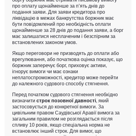
про оплату щонайменше за п’ять днів до
подання заяви. Для заяви кредитора про
ліквідацію в межах банкрутства боржник має
бути повідомлений про необхідність оплати
щонайменше за 28 днів до подання заяви, а борг
має залишатися несплаченим і безспірним за
встановлених законом умов.
Якщо переговори не призводять до оплати або
врегулювання, або початкова оцінка показує, що
боржник заперечує борг, приховує активи,
ігнорує вимоги чи має ознаки
неплатоспроможності, кредитор може перейти
до належного судового способу стягнення.
Перед початком судового стягнення необхідно
визначити
строк позовної давності
, який
застосовується до конкретної вимоги. За
цивільним правом Саудівської Аравії вимога за
загальним правилом не розглядається після
спливу 10 років, якщо спеціальна норма не
встановлює інший строк. Для вимог, що