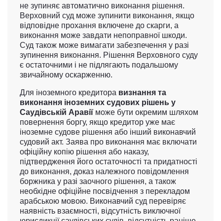
не зупиняє автоматично виконання рішення.
Верховний суд може зупинити виконання, якщо
відповідне прохання включене до скарги, а
виконання може завдати непоправної шкоди.
Суд також може вимагати забезпечення у разі
зупинення виконання. Рішення Верховного суду
є остаточними і не підлягають подальшому
звичайному оскарженню.
Для іноземного кредитора
визнання та
виконання іноземних судових рішень у
Саудівській Аравії
може бути окремим шляхом
повернення боргу, якщо кредитор уже має
іноземне судове рішення або інший виконавчий
судовий акт. Заява про виконання має включати
офіційну копію рішення або наказу,
підтвердження його остаточності та придатності
до виконання, доказ належного повідомлення
боржника у разі заочного рішення, а також
необхідне офіційне посвідчення з перекладом
арабською мовою. Виконавчий суд перевіряє
наявність взаємності, відсутність виключної
юрисдикції саудівських судів, відсутність раніше