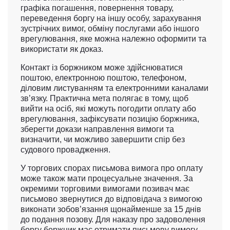
графіка погашення, повернення товару,
переведення боргу на іншу особу, зарахування
зустрічних вимог, обміну послугами або іншого
врегулювання, яке можна належно оформити та
використати як доказ.
Контакт із боржником може здійснюватися
поштою, електронною поштою, телефоном,
діловим листуванням та електронними каналами
зв’язку. Практична мета полягає в тому, щоб
вийти на осіб, які можуть погодити оплату або
врегулювання, зафіксувати позицію боржника,
зберегти докази направлення вимоги та
визначити, чи можливо завершити спір без
судового провадження.
У торгових спорах письмова вимога про оплату
може також мати процесуальне значення. За
окремими торговими вимогами позивач має
письмово звернутися до відповідача з вимогою
виконати зобов’язання щонайменше за 15 днів
до подання позову. Для наказу про задоволення
боргу боржник має отримати письмову вимогу