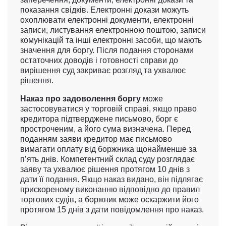
показання свідків. Електронні докази можуть
охоплювати електронні документи, електронні
записи, листування електронною поштою, записи
комунікацій та інші електронні засоби, що мають
значення для боргу. Після подання сторонами
остаточних доводів і готовності справи до
вирішення суд закриває розгляд та ухвалює
рішення.
Наказ про задоволення боргу
може
застосовуватися у торговій справі, якщо право
кредитора підтверджене письмово, борг є
простроченим, а його сума визначена. Перед
поданням заяви кредитор має письмово
вимагати оплату від боржника щонайменше за
п’ять днів. Компетентний склад суду розглядає
заяву та ухвалює рішення протягом 10 днів з
дати її подання. Якщо наказ видано, він підлягає
прискореному виконанню відповідно до правил
торгових судів, а боржник може оскаржити його
протягом 15 днів з дати повідомлення про наказ.