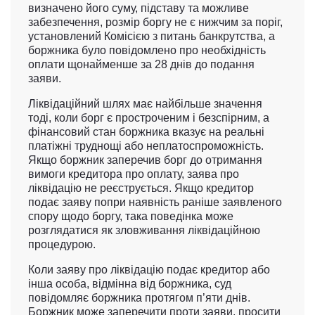
визначено його суму, підставу та можливе
забезпечення, розмір боргу не є нижчим за поріг,
установлений Комісією з питань банкрутства, а
боржника було повідомлено про необхідність
оплати щонайменше за 28 днів до подання
заяви.
Ліквідаційний шлях має найбільше значення
тоді, коли борг є простроченим і безспірним, а
фінансовий стан боржника вказує на реальні
платіжні труднощі або неплатоспроможність.
Якщо боржник заперечив борг до отримання
вимоги кредитора про оплату, заява про
ліквідацію не реєструється. Якщо кредитор
подає заяву попри наявність раніше заявленого
спору щодо боргу, така поведінка може
розглядатися як зловживання ліквідаційною
процедурою.
Коли заяву про ліквідацію подає кредитор або
інша особа, відмінна від боржника, суд
повідомляє боржника протягом п’яти днів.
Боржник може заперечити проти заяви, просити