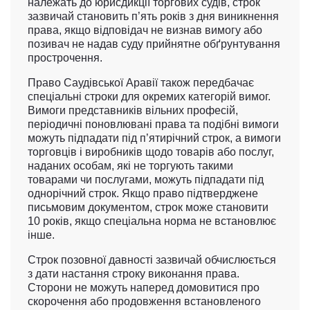
належать до юрисдикції торгових судів, строк
зазвичай становить п’ять років з дня виникнення
права, якщо відповідач не визнав вимогу або
позивач не надав суду прийнятне обґрунтування
прострочення.
Право Саудівської Аравії також передбачає
спеціальні строки для окремих категорій вимог.
Вимоги представників вільних професій,
періодичні поновлювані права та подібні вимоги
можуть підпадати під п’ятирічний строк, а вимоги
торговців і виробників щодо товарів або послуг,
наданих особам, які не торгують такими
товарами чи послугами, можуть підпадати під
однорічний строк. Якщо право підтверджене
письмовим документом, строк може становити
10 років, якщо спеціальна норма не встановлює
інше.
Строк позовної давності зазвичай обчислюється
з дати настання строку виконання права.
Сторони не можуть наперед домовитися про
скорочення або продовження встановленого