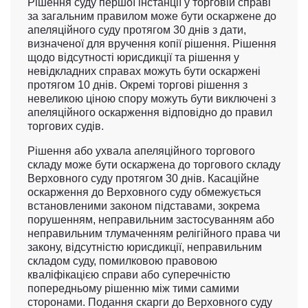
Рішення суду першої інстанції у торговій справі
за загальним правилом може бути оскаржене до
апеляційного суду протягом 30 днів з дати,
визначеної для вручення копії рішення. Рішення
щодо відсутності юрисдикції та рішення у
невідкладних справах можуть бути оскаржені
протягом 10 днів. Окремі торгові рішення з
невеликою ціною спору можуть бути виключені з
апеляційного оскарження відповідно до правил
торгових судів.
Рішення або ухвала апеляційного торгового
складу може бути оскаржена до торгового складу
Верховного суду протягом 30 днів. Касаційне
оскарження до Верховного суду обмежується
встановленими законом підставами, зокрема
порушенням, неправильним застосуванням або
неправильним тлумаченням релігійного права чи
закону, відсутністю юрисдикції, неправильним
складом суду, помилковою правовою
кваліфікацією справи або суперечністю
попередньому рішенню між тими самими
сторонами. Подання скарги до Верховного суду