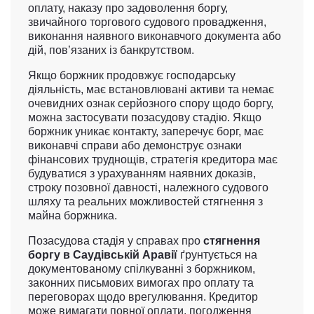
оплату, наказу про задоволення боргу,
звичайного торгового судового провадження,
виконання наявного виконавчого документа або
дій, пов’язаних із банкрутством.
Якщо боржник продовжує господарську
діяльність, має встановлювані активи та немає
очевидних ознак серйозного спору щодо боргу,
можна застосувати позасудову стадію. Якщо
боржник уникає контакту, заперечує борг, має
виконавчі справи або демонструє ознаки
фінансових труднощів, стратегія кредитора має
будуватися з урахуванням наявних доказів,
строку позовної давності, належного судового
шляху та реальних можливостей стягнення з
майна боржника.
Позасудова стадія у справах про
стягнення
боргу в Саудівській Аравії
ґрунтується на
документованому спілкуванні з боржником,
законних письмових вимогах про оплату та
переговорах щодо врегулювання. Кредитор
може вимагати повної оплати, погодження