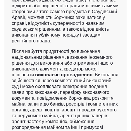
відкритої або вирішеної справи між тими самими
сторонами з того самого предмета в Саудівській
Аравії, можливість боржника захищатися у
справі, відсутність суперечності з наявним
саудівським рішенням, а також відповідність
виконання публічному порядку і засадам
релігійного права.
Після набуття придатності до виконання
національним рішенням, визнання іноземного
рішення для виконання або отримання іншого
виконавчого документа кредитор може
ініціювати
виконавче провадження
. Виконання
здійснюється через компетентний виконавчий
суд і може охоплювати електронне подання
заяви про виконання, перевірку виконавчого
документа, повідомлення боржника, розкриття
майна, запити до банків, реєстрів і компетентних
органів, арешт коштів, арешт і продаж рухомого
та нерухомого майна, арешт цінних паперів,
арешт часток у компаніях, обмеження
розпорядження майном та інші примусові