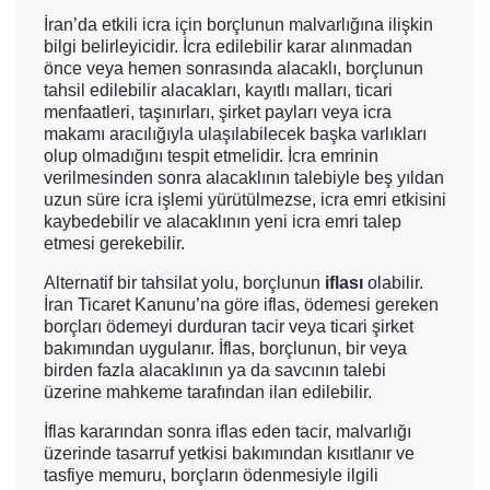
İran’da etkili icra için borçlunun malvarlığına ilişkin
bilgi belirleyicidir. İcra edilebilir karar alınmadan
önce veya hemen sonrasında alacaklı, borçlunun
tahsil edilebilir alacakları, kayıtlı malları, ticari
menfaatleri, taşınırları, şirket payları veya icra
makamı aracılığıyla ulaşılabilecek başka varlıkları
olup olmadığını tespit etmelidir. İcra emrinin
verilmesinden sonra alacaklının talebiyle beş yıldan
uzun süre icra işlemi yürütülmezse, icra emri etkisini
kaybedebilir ve alacaklının yeni icra emri talep
etmesi gerekebilir.
Alternatif bir tahsilat yolu, borçlunun
iflası
olabilir.
İran Ticaret Kanunu’na göre iflas, ödemesi gereken
borçları ödemeyi durduran tacir veya ticari şirket
bakımından uygulanır. İflas, borçlunun, bir veya
birden fazla alacaklının ya da savcının talebi
üzerine mahkeme tarafından ilan edilebilir.
İflas kararından sonra iflas eden tacir, malvarlığı
üzerinde tasarruf yetkisi bakımından kısıtlanır ve
tasfiye memuru, borçların ödenmesiyle ilgili