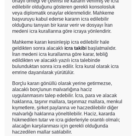
onaylı örneği ve çevirisi ile kararın verilmiş ve icra
edilebilir olduğunu gösteren gerekli konsolosluk
veya diplomatik onaylar eklenmelidir. Mahkeme
başvuruyu kabul ederse kararın icra edilebilir
olduğunu tanıyan bir karar verir ve dosyayı İran
medeni icra kurallarına göre icraya yönlendirir.
Mahkeme kararı kesinleşip icra edilebilir hale
geldikten sonra alacaklı
icra takibi
başlatmalıdır.
İran medeni icra kurallarına göre karar, tebliğ
edildikten ve alacaklı yazılı icra talebinde
bulunduktan sonra icra edilir. İcra kural olarak icra
emrine dayanılarak yürütülür.
Borçlu kararı gönüllü olarak yerine getirmezse,
alacaklı borçlunun malvarlığına haciz
uygulanmasını talep edebilir. İcra, para ve alacak
haklarına, taşınır mallara, taşınmaz mallara, menkul
kıymetlere, şirket paylarına ve haczedilebilir diğer
malvarlığı haklarına yöneltilebilir. Haciz, kararda
hükmedilen tutar ve icra giderleriyle orantılı olmalı;
alacağın karşılanması için gerekli olduğunda
haczedilen mallar satılabilir.