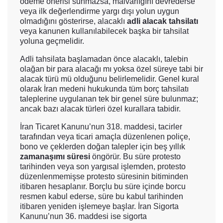
ödeme önerisi sunmazsa, malvarlığını devrederse
veya ilk değerlendirme yargı dışı yolun uygun
olmadığını gösterirse, alacaklı
adli alacak tahsilatı
veya kanunen kullanılabilecek başka bir tahsilat
yoluna geçmelidir.
Adli tahsilata başlamadan önce alacaklı, talebin
olağan bir para alacağı mı yoksa özel süreye tabi bir
alacak türü mü olduğunu belirlemelidir. Genel kural
olarak İran medeni hukukunda tüm borç tahsilatı
taleplerine uygulanan tek bir genel süre bulunmaz;
ancak bazı alacak türleri özel kurallara tabidir.
İran Ticaret Kanunu’nun 318. maddesi, tacirler
tarafından veya ticari amaçla düzenlenen poliçe,
bono ve çeklerden doğan talepler için beş yıllık
zamanaşımı süresi
öngörür. Bu süre protesto
tarihinden veya son yargısal işlemden, protesto
düzenlenmemişse protesto süresinin bitiminden
itibaren hesaplanır. Borçlu bu süre içinde borcu
resmen kabul ederse, süre bu kabul tarihinden
itibaren yeniden işlemeye başlar. İran Sigorta
Kanunu’nun 36. maddesi ise sigorta