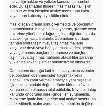
malvarlığı hakları ve yetkiler konusunda hareket
eder. Bu aşamadan itibaren iflas masasına ilişkin
talepler ve icra işlemleri tasfiye memuruna karşı
veya onun katılımıyla yürütülmelidir.
İflas, olağan icranın sonuç vermediği ve borçlunun
davranışlarının malvarlığını kaybetme, gizleme veya
devretme yönünde olduğunu gösterdiği durumlarda
alacaklı için yararlı olabilir. Ödemelerin durduğu
tarihten sonra taşınır veya taşınmaz malların
karşılıksız devri veya bağışlanması, vadesi gelmiş
veya gelmemiş borçların ödenmesi ve borçlunun
taşınır veya taşınmaz mallarını alacaklılar zararına
yük altına sokan işlemler hükümsüz ve etkisizdir.
Ödemelerin durduğu tarihten önce yapılan işlemler
de, borçların ödenmesinden kaçınmak veya
alacaklılara zarar vermek amacıyla yapılmışsa ve
işlem zamanındaki değerin dörtte birinden fazla
zarara neden olmuşsa iptal edilebilir. Böyle bir talep
kanunda öngörülen süre içinde ileri sürülmelidir.
Mahkeme iptale karar verirse mal tasfiye memuruna
iade edilmeli, malın aynen iadesi mümkün değilse