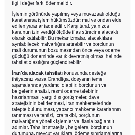
ilgili değer farkı ödenmelidir.
İşlemin görünürde yapılmış veya muvazaalı olduğu
kanıtlanırsa işlem hükümsüzdür; mal ve ondan elde
edilen yararlar iade edilir. Karşı taraf, yalnızca
kanunun izin verdiği ölçüde iflas sürecine alacaklı
olarak katılabilir. Bu mekanizmalar, alacaklılara
ayrılabilecek malvarlığını artırabilir ve borçlunun
mali durumunun bozulmasından önce veya ödeme
güçlüğü döneminde varlık devretmiş olması halinde
tahsilat olasılığını güçlendirebilir.
İran’da alacak tahsilatı
konusunda desteğe
ihtiyacınız varsa Grandliga, dosyanın temel
aşamalarında yardımcı olabilir: borçlunun ve
belgelerin analizi, resmi ödeme talebinin
hazırlanması, yargı dışı görüşmeler, dava
stratejisinin belirlenmesi, İran mahkemelerinde
talepte bulunulması, yabancı mahkeme kararlarının
tanınması ve tenfizi, icra takibi, borçlunun
malvarlığına yönelik işlemler ve iflasla bağlantılı
adımlar. Tahsilat stratejisi, belgelere, borçlunun
durumuna, mevcut varlıklara, ödeme sınırlamalarına