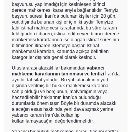
başvurusu yapılmadığı için kesinleşen birinci
derece mahkemesi kararlarıyla bağlantılıdır. Temyiz
başvuru süresi, İran’da bulunan kişiler için 20 gün,
yurt dışında bulunan kişiler için iki aydır. Temyize
tabi istinaf mahkemesi kararlarında bu süre kararın
tebliğinden itibaren, istinaf edilmeyen birinci derece
mahkemesi kararlarında ise olağan istinaf süresinin
bitiminden itibaren işlemeye başlar. İstinaf
mahkemesi kararları, kanunda açıkça belirtilen
kategoriler dışında genel olarak kesindir.
Uluslararası alacaklılar bakımından
yabancı
mahkeme kararlarının tanınması ve tenfizi
İran’da
ayrı bir tahsilat yoludur. Bu yol, alacaklının yurt
dışında verilmiş bir hukuk mahkemesi kararına
sahip olduğu ve borçlunun, malvarlığının veya
haczedilebilir haklarının İran’da bulunduğu
durumlarda önem taşır. Böyle bir durumda alacaklı,
alacağın esası hakkında yeni dava açmak yerine
yabancı kararın İran’da kullanılıp
kullanılamayacağını değerlendirmelidir.
Yabancı bir hukuk mahkemesi kararı, kanuni şartlar