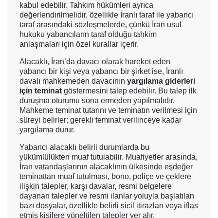
kabul edebilir. Tahkim hükümleri ayrıca
değerlendirilmelidir, özellikle İranlı taraf ile yabancı
taraf arasındaki sözleşmelerde, çünkü İran usul
hukuku yabancıların taraf olduğu tahkim
anlaşmaları için özel kurallar içerir.
Alacaklı, İran’da davacı olarak hareket eden
yabancı bir kişi veya yabancı bir şirket ise, İranlı
davalı mahkemeden davacının
yargılama giderleri
için teminat
göstermesini talep edebilir. Bu talep ilk
duruşma oturumu sona ermeden yapılmalıdır.
Mahkeme teminat tutarını ve teminatın verilmesi için
süreyi belirler; gerekli teminat verilinceye kadar
yargılama durur.
Yabancı alacaklı belirli durumlarda bu
yükümlülükten muaf tutulabilir. Muafiyetler arasında,
İran vatandaşlarının alacaklının ülkesinde eşdeğer
teminattan muaf tutulması, bono, poliçe ve çeklere
ilişkin talepler, karşı davalar, resmi belgelere
dayanan talepler ve resmi ilanlar yoluyla başlatılan
bazı dosyalar, özellikle belirli sicil itirazları veya iflas
etmiş kişilere yöneltilen talepler yer alır.