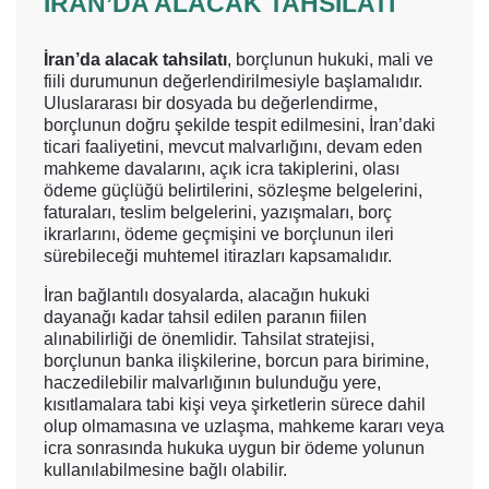
İRAN’DA ALACAK TAHSILATI
İran’da alacak tahsilatı
, borçlunun hukuki, mali ve
fiili durumunun değerlendirilmesiyle başlamalıdır.
Uluslararası bir dosyada bu değerlendirme,
borçlunun doğru şekilde tespit edilmesini, İran’daki
ticari faaliyetini, mevcut malvarlığını, devam eden
mahkeme davalarını, açık icra takiplerini, olası
ödeme güçlüğü belirtilerini, sözleşme belgelerini,
faturaları, teslim belgelerini, yazışmaları, borç
ikrarlarını, ödeme geçmişini ve borçlunun ileri
sürebileceği muhtemel itirazları kapsamalıdır.
İran bağlantılı dosyalarda, alacağın hukuki
dayanağı kadar tahsil edilen paranın fiilen
alınabilirliği de önemlidir. Tahsilat stratejisi,
borçlunun banka ilişkilerine, borcun para birimine,
haczedilebilir malvarlığının bulunduğu yere,
kısıtlamalara tabi kişi veya şirketlerin sürece dahil
olup olmamasına ve uzlaşma, mahkeme kararı veya
icra sonrasında hukuka uygun bir ödeme yolunun
kullanılabilmesine bağlı olabilir.