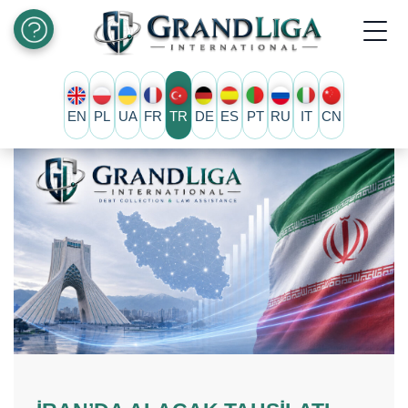
EN
PL
UA
FR
TR
DE
ES
PT
RU
IT
CN