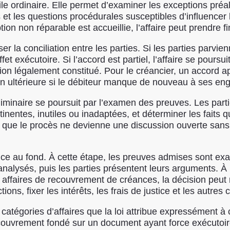
ivile ordinaire. Elle permet d’examiner les exceptions pré
s et les questions procédurales susceptibles d’influencer l
tion non réparable est accueillie, l’affaire peut prendre
ser la conciliation entre les parties. Si les parties parvi
et exécutoire. Si l’accord est partiel, l’affaire se poursui
on légalement constitué. Pour le créancier, un accord ap
on ultérieure si le débiteur manque de nouveau à ses e
éliminaire se poursuit par l’examen des preuves. Les par
nentes, inutiles ou inadaptées, et déterminer les faits qu
er que le procès ne devienne une discussion ouverte sans l
ience au fond. À cette étape, les preuves admises sont e
lysés, puis les parties présentent leurs arguments. À l’
ffaires de recouvrement de créances, la décision peut 
tions, fixer les intérêts, les frais de justice et les autr
catégories d’affaires que la loi attribue expressément à
 recouvrement fondé sur un document ayant force exécutoir