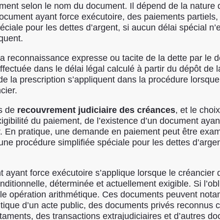
ent selon le nom du document. Il dépend de la nature de l
document ayant force exécutoire, des paiements partiels
éciale pour les dettes d’argent, si aucun délai spécial n’
quent.
a reconnaissance expresse ou tacite de la dette par le débi
ffectuée dans le délai légal calculé à partir du dépôt de 
 la prescription s’appliquent dans la procédure lorsque
cier.
es de
recouvrement judiciaire des créances
, et le cho
exigibilité du paiement, de l’existence d’un document aya
. En pratique, une demande en paiement peut être exami
une procédure simplifiée spéciale pour les dettes d’arge
 ayant force exécutoire s’applique lorsque le créancier 
conditionnelle, déterminée et actuellement exigible. Si l’
simple opération arithmétique. Ces documents peuvent n
tique d’un acte public, des documents privés reconnus co
staments, des transactions extrajudiciaires et d’autres d