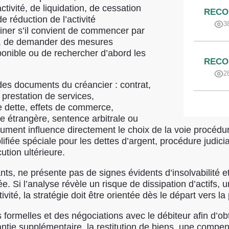
ctivité, de liquidation, de cessation
RECO
e réduction de l’activité
3
iner s’il convient de commencer par
ire, de demander des mesures
onible ou de rechercher d’abord les
RECO
2
des documents du créancier : contrat,
prestation de services,
 dette, effets de commerce,
re étrangère, sentence arbitrale ou
ument influence directement le choix de la voie procédur
fiée spéciale pour les dettes d’argent, procédure judicia
tion ultérieure.
rtants, ne présente pas de signes évidents d’insolvabilité 
 Si l’analyse révèle un risque de dissipation d’actifs,
ctivité, la stratégie doit être orientée dès le départ vers l
melles et des négociations avec le débiteur afin d’obt
tie supplémentaire, la restitution de biens, une compens