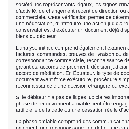
société, les représentants légaux, les signes d’ina
d’activité, de changement récent de direction ou d
commerciale. Cette vérification permet de déterm
une négociation, d’introduire une action judicia
conservatoires, d’exécuter un document déjà disp
biens du débiteur.
L’analyse initiale comprend également l’examen 
factures, commandes, preuves de livraison ou de 
correspondance commerciale, reconnaissance de
garanties, accords de paiement, décision judiciai
accord de médiation. En Équateur, le type de doc
document ayant force exécutoire, procédure simpli
reconnaissance d’une décision étrangère ou exécu
Si le débiteur n’a pas de litiges judiciaires impo
phase de recouvrement amiable peut être engagée.
artificielle de la dette ou une cessation réelle d’a
La phase amiable comprend des communications for
paiement, une reconnaissance de dette, une garan