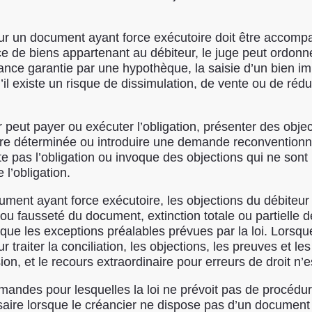
ur un document ayant force exécutoire doit être accomp
nce de biens appartenant au débiteur, le juge peut ordon
éance garantie par une hypothèque, la saisie d’un bien 
il existe un risque de dissimulation, de vente ou de réd
teur peut payer ou exécuter l’obligation, présenter des o
re déterminée ou introduire une demande reconventionne
te pas l’obligation ou invoque des objections qui ne son
l’obligation.
ment ayant force exécutoire, les objections du débiteur 
u fausseté du document, extinction totale ou partielle de 
nsi que les exceptions préalables prévues par la loi. Lors
 traiter la conciliation, les objections, les preuves et l
on, et le recours extraordinaire pour erreurs de droit n
andes pour lesquelles la loi ne prévoit pas de procédure
saire lorsque le créancier ne dispose pas d’un document 