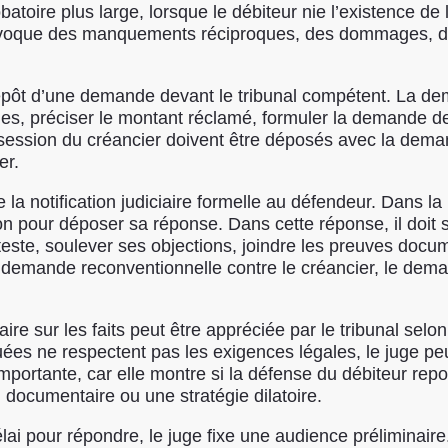
atoire plus large, lorsque le débiteur nie l’existence de l’
, invoque des manquements réciproques, des dommages, de
ôt d’une demande devant le tribunal compétent. La demand
ques, préciser le montant réclamé, formuler la demande d
ssion du créancier doivent être déposés avec la demand
er.
la notification judiciaire formelle au défendeur. Dans la 
ion pour déposer sa réponse. Dans cette réponse, il doit s
teste, soulever ses objections, joindre les preuves docum
demande reconventionnelle contre le créancier, le deman
re sur les faits peut être appréciée par le tribunal selon
es ne respectent pas les exigences légales, le juge pe
 importante, car elle montre si la défense du débiteur rep
documentaire ou une stratégie dilatoire.
lai pour répondre, le juge fixe une audience préliminaire