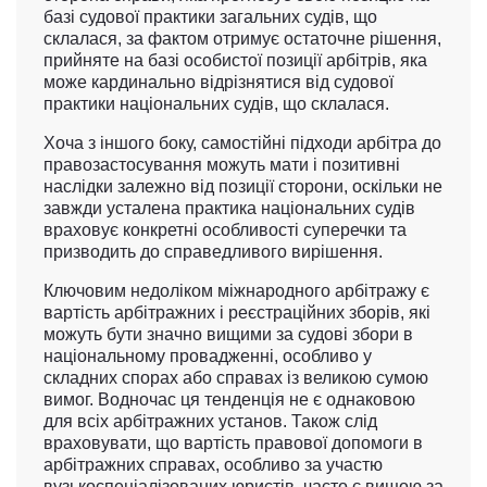
базі судової практики загальних судів, що
склалася, за фактом отримує остаточне рішення,
прийняте на базі особистої позиції арбітрів, яка
може кардинально відрізнятися від судової
практики національних судів, що склалася.
Хоча з іншого боку, самостійні підходи арбітра до
правозастосування можуть мати і позитивні
наслідки залежно від позиції сторони, оскільки не
завжди усталена практика національних судів
враховує конкретні особливості суперечки та
призводить до справедливого вирішення.
Ключовим недоліком міжнародного арбітражу є
вартість арбітражних і реєстраційних зборів, які
можуть бути значно вищими за судові збори в
національному провадженні, особливо у
складних спорах або справах із великою сумою
вимог. Водночас ця тенденція не є однаковою
для всіх арбітражних установ. Також слід
враховувати, що вартість правової допомоги в
арбітражних справах, особливо за участю
вузькоспеціалізованих юристів, часто є вищою за