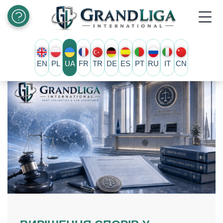
EN
PL
UA
FR
TR
DE
ES
PT
RU
IT
CN