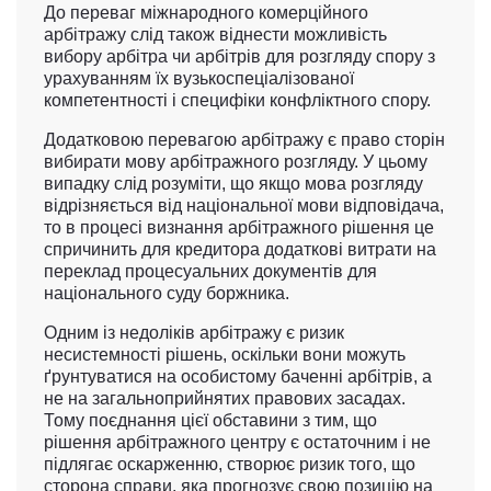
До переваг міжнародного комерційного
арбітражу слід також віднести можливість
вибору арбітра чи арбітрів для розгляду спору з
урахуванням їх вузькоспеціалізованої
компетентності і специфіки конфліктного спору.
Додатковою перевагою арбітражу є право сторін
вибирати мову арбітражного розгляду. У цьому
випадку слід розуміти, що якщо мова розгляду
відрізняється від національної мови відповідача,
то в процесі визнання арбітражного рішення це
спричинить для кредитора додаткові витрати на
переклад процесуальних документів для
національного суду боржника.
Одним із недоліків арбітражу є ризик
несистемності рішень, оскільки вони можуть
ґрунтуватися на особистому баченні арбітрів, а
не на загальноприйнятих правових засадах.
Тому поєднання цієї обставини з тим, що
рішення арбітражного центру є остаточним і не
підлягає оскарженню, створює ризик того, що
сторона справи, яка прогнозує свою позицію на