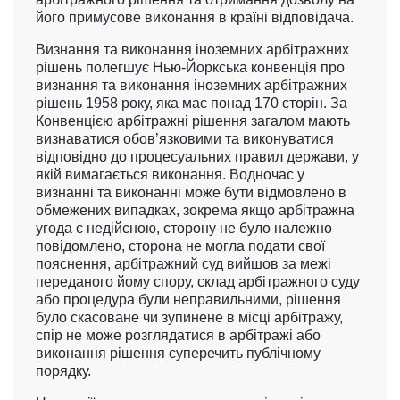
його примусове виконання в країні відповідача.
Визнання та виконання іноземних арбітражних
рішень полегшує Нью-Йоркська конвенція про
визнання та виконання іноземних арбітражних
рішень 1958 року, яка має понад 170 сторін. За
Конвенцією арбітражні рішення загалом мають
визнаватися обов’язковими та виконуватися
відповідно до процесуальних правил держави, у
якій вимагається виконання. Водночас у
визнанні та виконанні може бути відмовлено в
обмежених випадках, зокрема якщо арбітражна
угода є недійсною, сторону не було належно
повідомлено, сторона не могла подати свої
пояснення, арбітражний суд вийшов за межі
переданого йому спору, склад арбітражного суду
або процедура були неправильними, рішення
було скасоване чи зупинене в місці арбітражу,
спір не може розглядатися в арбітражі або
виконання рішення суперечить публічному
порядку.