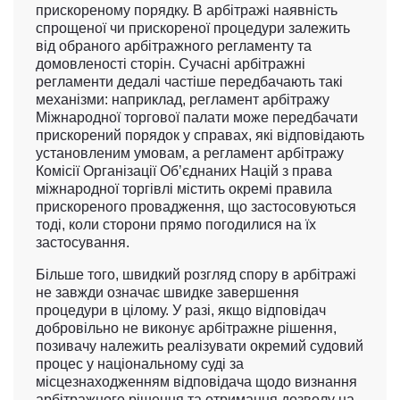
прискореному порядку. В арбітражі наявність
спрощеної чи прискореної процедури залежить
від обраного арбітражного регламенту та
домовленості сторін. Сучасні арбітражні
регламенти дедалі частіше передбачають такі
механізми: наприклад, регламент арбітражу
Міжнародної торгової палати може передбачати
прискорений порядок у справах, які відповідають
установленим умовам, а регламент арбітражу
Комісії Організації Об’єднаних Націй з права
міжнародної торгівлі містить окремі правила
прискореного провадження, що застосовуються
тоді, коли сторони прямо погодилися на їх
застосування.
Більше того, швидкий розгляд спору в арбітражі
не завжди означає швидке завершення
процедури в цілому. У разі, якщо відповідач
добровільно не виконує арбітражне рішення,
позивачу належить реалізувати окремий судовий
процес у національному суді за
місцезнаходженням відповідача щодо визнання
арбітражного рішення та отримання дозволу на