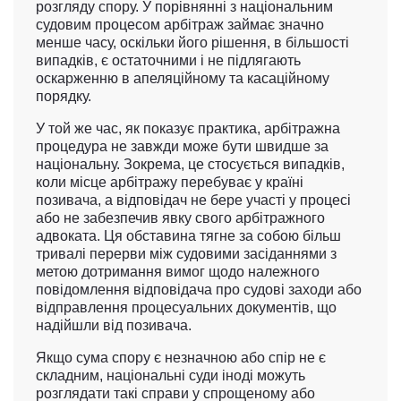
розгляду спору. У порівнянні з національним
судовим процесом арбітраж займає значно
менше часу, оскільки його рішення, в більшості
випадків, є остаточними і не підлягають
оскарженню в апеляційному та касаційному
порядку.
У той же час, як показує практика, арбітражна
процедура не завжди може бути швидше за
національну. Зокрема, це стосується випадків,
коли місце арбітражу перебуває у країні
позивача, а відповідач не бере участі у процесі
або не забезпечив явку свого арбітражного
адвоката. Ця обставина тягне за собою більш
тривалі перерви між судовими засіданнями з
метою дотримання вимог щодо належного
повідомлення відповідача про судові заходи або
відправлення процесуальних документів, що
надійшли від позивача.
Якщо сума спору є незначною або спір не є
складним, національні суди іноді можуть
розглядати такі справи у спрощеному або