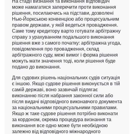
На стадії визнання та виконання відповідач
може намагатися заперечити проти виконання
рішення, посилаючись на підстави, дозволені
Нью-Йоркською конвенцією або процесуальним
правом держави, у якій ведеться провадження.
Саме тому кредитору варто готувати арбітражну
справу з урахуванням подальшого виконання
рішення вже з самого початку: арбітражна угода,
повідомлення про провадження, склад
арбітражного суду, межі вимог і форма рішення
можуть мати значення тоді, коли рішення буде
подано до виконання.
Для судових рішень національних судів ситуація
є іншою. Якщо судове рішення виконується в тій
самій державі, воно зазвичай підлягає
виконанню після набрання законної сили або
після видачі відповідного виконавчого документа
за національними процесуальними правилами.
Якщо ж таке судове рішення потрібно виконати
за кордоном, окрема процедура визнання та
виконання все одно може бути необхідною
залежно від відповідного міжнародного