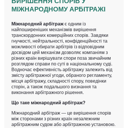
ВИРІШЕННЯ СПОРІВ У
МІЖНАРОДНОМУ АРБІТРАЖІ
Міжнародний арбітраж
є одним із
найпоширеніших механізмів вирішення
транскордонних комерційних спорів. Завдяки
гнучкості, нейтральності, конфіденційності та
можливості обирати арбітрів із відповідним
досвідом цей механізм дозволяє компаніям з
різних країн вирішувати спори поза звичайним
розглядом справи по суті в національному суді.
Водночас ефективність арбітражу залежить від
змісту арбітражної угоди, обраного регламенту,
місця арбітражу, складності спору, поведінки
сторін, а також подальшого визнання та
виконання арбітражного рішення.
Що таке міжнародний арбітраж?
Міжнародний арбітраж — це вирішення спорів
між сторонами з різних країн незалежним
арбітражним судом або арбітражною установою.