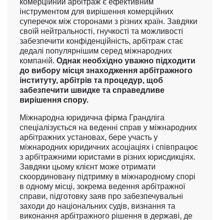
комерційний арбітраж є ефективним
інструментом для вирішення комерційних
суперечок між сторонами з різних країн. Завдяки
своїй нейтральності, гнучкості та можливості
забезпечити конфіденційність, арбітраж стає
дедалі популярнішим серед міжнародних
компаній.
Однак необхідно уважно підходити
до вибору місця знаходження арбітражного
інституту, арбітрів та процедур, щоб
забезпечити швидке та справедливе
вирішення спору.
Міжнародна юридична фірма Грандліга
спеціалізується на веденні справ у міжнародних
арбітражних установах, бере участь у
міжнародних юридичних асоціаціях і співпрацює
з арбітражними юристами в різних юрисдикціях.
Завдяки цьому клієнт може отримати
скоординовану підтримку в міжнародному спорі
в одному місці, зокрема ведення арбітражної
справи, підготовку заяв про забезпечувальні
заходи до національних судів, визнання та
виконання арбітражного рішення в державі, де