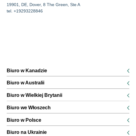
19901, DE, Dover, 8 The Green, Ste A
tel. +19293228846
Biuro w Kanadzie
K1P 5G3, Ottawa, 116 Albert Street Suites 200 & 300
Biuro w Australii
tel. +16134168826
680 World Square, poziom 45, 680 George Street, Sydney,
Biuro w Wielkiej Brytanii
Nowa Południowa Walia
SE13 6EE, Londyn, 132 Lewisham High Street, 1. piętro
tel. +61291889474
Biuro we Włoszech
tel. +442045771988
51016, PT, Montecatini Terme, przez Umbria, 8a
Biuro w Polsce
tel. +390550939375
31-231, Kraków, ul. Bociana 22
Biuro na Ukrainie
tel. +48573569455