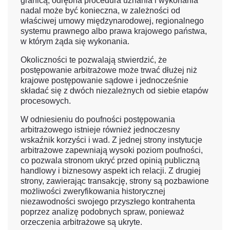
granicą, odrębna procedura uznania i wykonania
nadal może być konieczna, w zależności od
właściwej umowy międzynarodowej, regionalnego
systemu prawnego albo prawa krajowego państwa,
w którym żąda się wykonania.
Okoliczności te pozwalają stwierdzić, że
postępowanie arbitrażowe może trwać dłużej niż
krajowe postępowanie sądowe i jednocześnie
składać się z dwóch niezależnych od siebie etapów
procesowych.
W odniesieniu do poufności postępowania
arbitrażowego istnieje również jednoczesny
wskaźnik korzyści i wad. Z jednej strony instytucje
arbitrażowe zapewniają wysoki poziom poufności,
co pozwala stronom ukryć przed opinią publiczną
handlowy i biznesowy aspekt ich relacji. Z drugiej
strony, zawierając transakcję, strony są pozbawione
możliwości zweryfikowania historycznej
niezawodności swojego przyszłego kontrahenta
poprzez analizę podobnych spraw, ponieważ
orzeczenia arbitrażowe są ukryte.