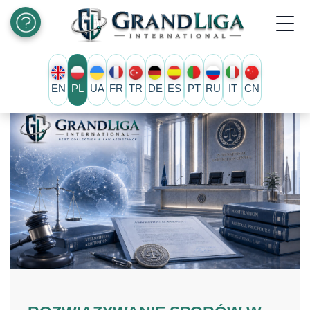
EN
PL
UA
FR
TR
DE
ES
PT
RU
IT
CN