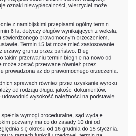
je oznaki niewypłacalności, wierzyciel może
odnie z namibijskimi przepisami ogólny termin
min 6 lat dotyczy długów wynikających z weksla,
ugu stwierdzonego prawomocnym orzeczeniem,
ustawie. Termin 15 lat może mieć zastosowanie
dzierżawy gruntu przez państwo. Bieg
o takim przerwaniu termin biegnie na nowo od
ie może zostać przerwane również przez
znie prowadzona aż do prawomocnego orzeczenia.
nich sprawach również przez uzyskanie wyroku
eży od rodzaju długu, jakości dokumentów,
oże udowodnić wysokość należności na podstawie
o spełnia wymogi proceduralne, sąd wydaje
kim pozwany ma co do zasady 10 dni od
ględnia się okresu od 16 grudnia do 15 stycznia.
emu w ramach funkcji urzędowej, termin na