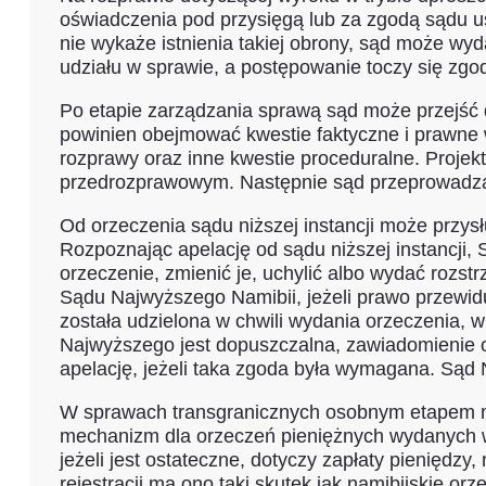
oświadczenia pod przysięgą lub za zgodą sądu u
nie wykaże istnienia takiej obrony, sąd może w
udziału w sprawie, a postępowanie toczy się zgo
Po etapie zarządzania sprawą sąd może przejść 
powinien obejmować kwestie faktyczne i prawne 
rozprawy oraz inne kwestie proceduralne. Projek
przedrozprawowym. Następnie sąd przeprowadza 
Od orzeczenia sądu niższej instancji może przy
Rozpoznając apelację od sądu niższej instancj
orzeczenie, zmienić je, uchylić albo wydać roz
Sądu Najwyższego Namibii, jeżeli prawo przewidu
została udzielona w chwili wydania orzeczenia, w
Najwyższego jest dopuszczalna, zawiadomienie o 
apelację, jeżeli taka zgoda była wymagana. Sąd N
W sprawach transgranicznych osobnym etapem
mechanizm dla orzeczeń pieniężnych wydanych w
jeżeli jest ostateczne, dotyczy zapłaty pieniędz
rejestracji ma ono taki skutek jak namibijskie o