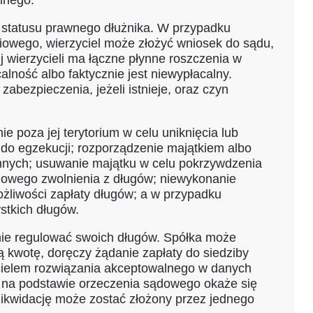
lnego.
od statusu prawnego dłużnika. W przypadku
iowego, wierzyciel może złożyć wniosek do sądu,
j wierzycieli ma łączne płynne roszczenia w
lność albo faktycznie jest niewypłacalny.
abezpieczenia, jeżeli istnieje, oraz czyn
poza jej terytorium w celu uniknięcia lub
do egzekucji; rozporządzenie majątkiem albo
 innych; usuwanie majątku w celu pokrzywdzenia
ciowego zwolnienia z długów; niewykonanie
liwości zapłaty długów; a w przypadku
stkich długów.
stanie regulować swoich długów. Spółka może
ą kwotę, doręczy żądanie zapłaty do siedziby
rzycielem rozwiązania akceptowalnego w danych
ja na podstawie orzeczenia sądowego okaże się
 likwidację może zostać złożony przez jednego