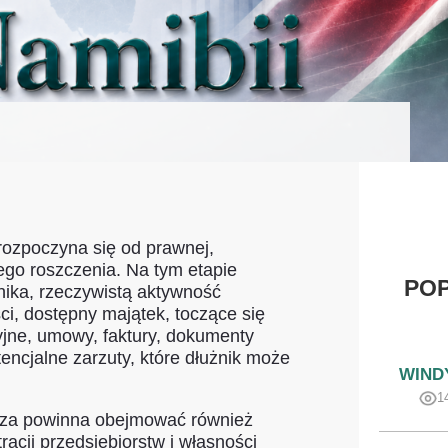
ozpoczyna się od prawnej,
go roszczenia. Na tym etapie
PO
nika, rzeczywistą aktywność
ści, dostępny majątek, toczące się
jne, umowy, faktury, dokumenty
encjalne zarzuty, które dłużnik może
WIND
1
aliza powinna obejmować również
acji przedsiębiorstw i własności