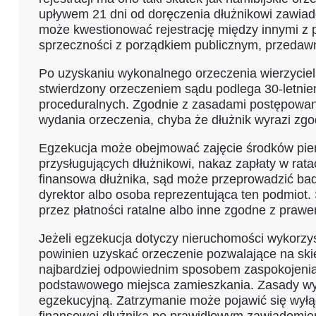
upływem 21 dni od doręczenia dłużnikowi zawiadom
może kwestionować rejestrację między innymi z 
sprzeczności z porządkiem publicznym, przedawn
Po uzyskaniu wykonalnego orzeczenia wierzyci
stwierdzony orzeczeniem sądu podlega 30-letnie
proceduralnych. Zgodnie z zasadami postępowan
wydania orzeczenia, chyba że dłużnik wyrazi zg
Egzekucja może obejmować zajęcie środków pienię
przysługujących dłużnikowi, nakaz zapłaty w rata
finansowa dłużnika, sąd może przeprowadzić bada
dyrektor albo osoba reprezentująca ten podmiot
przez płatności ratalne albo inne zgodne z prawe
Jeżeli egzekucja dotyczy nieruchomości wykorzy
powinien uzyskać orzeczenie pozwalające na skie
najbardziej odpowiednim sposobem zaspokojenia d
podstawowego miejsca zamieszkania. Zasady wym
egzekucyjną. Zatrzymanie może pojawić się wyłą