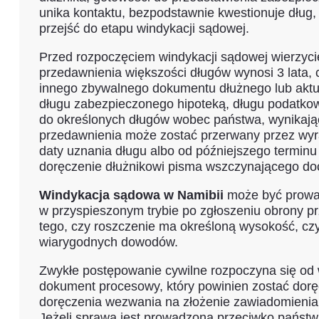
unika kontaktu, bezpodstawnie kwestionuje dług,
przejść do etapu windykacji sądowej.
Przed rozpoczęciem windykacji sądowej wierzyci
przedawnienia większości długów wynosi 3 lata, 
innego zbywalnego dokumentu dłużnego lub aktu
długu zabezpieczonego hipoteką, długu podatkow
do określonych długów wobec państwa, wynikający
przedawnienia może zostać przerwany przez wyra
daty uznania długu albo od późniejszego terminu
doręczenie dłużnikowi pisma wszczynającego doc
Windykacja sądowa w Namibii
może być prowad
w przyspieszonym trybie po zgłoszeniu obrony 
tego, czy roszczenie ma określoną wysokość, czy
wiarygodnych dowodów.
Zwykłe postępowanie cywilne rozpoczyna się od 
dokument procesowy, który powinien zostać d
doręczenia wezwania na złożenie zawiadomienia o
Jeżeli sprawa jest prowadzona przeciwko państwu