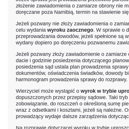
złożenie zawiadomienia o zamiarze obrony nie moż
doręczane poza Namibią, termin na stawienie się
Jeżeli pozwany nie złoży zawiadomienia o zamia
celu wydania
wyroku zaocznego
. W sprawie o 
przeprowadzania dowodów, jeżeli spełnione są w
wydany dopiero po doręczeniu pozwanemu zawia
Jeżeli pozwany złoży zawiadomienie o zamiarze
dacie i godzinie posiedzenia dotyczącego planow
posiedzenia sąd ustala plan prowadzenia spraw
dokumentów, oświadczenia świadków, dowody bie
harmonogram prowadzenia sprawy do rozprawy.
Wierzyciel może wystąpić o
wyrok w trybie up
dopuszczonych przez przepisy sądowe. Taki try
zobowiązanie, do roszczeń o określoną sumę pie
wraz z odsetkami i kosztami, jeżeli są należne.
prowadzący wydaje dalsze zarządzenia dotycząc
Na rozprawie dotyczącej wyroku w trybie upros