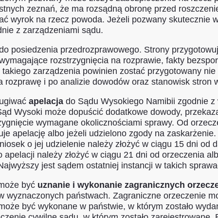
stnych zeznań, że ma rozsądną obronę przed roszczenie
ydać wyrok na rzecz powoda. Jeżeli pozwany skutecznie
dnie z zarządzeniami sądu.
do posiedzenia przedrozprawowego. Strony przygotowuj
wymagające rozstrzygnięcia na rozprawie, fakty bezspo
t takiego zarządzenia powinien zostać przygotowany nie 
rozprawę i po analizie dowodów oraz stanowisk stron w
sługiwać
apelacja
do Sądu Wysokiego Namibii zgodnie z
i, Sąd Wysoki może dopuścić dodatkowe dowody, przekaz
strzygnięcie wymagane okolicznościami sprawy. Od orze
je apelację albo jeżeli udzielono zgody na zaskarżenie.
niosek o jej udzielenie należy złożyć w ciągu 15 dni od 
apelacji należy złożyć w ciągu 21 dni od orzeczenia alb
ajwyższy jest sądem ostatniej instancji w takich sprawa
 może być
uznanie i wykonanie zagranicznych orzecz
 wyznaczonych państwach. Zagraniczne orzeczenie moż
y, może być wykonane w państwie, w którym zostało wydan
rzeczenie cywilne sądu, w którym zostało zarejestrowane