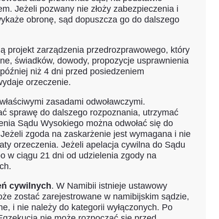
m. Jeżeli pozwany nie złoży zabezpieczenia i
 wykaże obronę, sąd dopuszcza go do dalszego
ą projekt zarządzenia przedrozprawowego, który
rne, świadków, dowody, propozycje usprawnienia
później niż 4 dni przed posiedzeniem
ydaje orzeczenie.
 właściwymi zasadami odwoławczymi.
ać sprawę do dalszego rozpoznania, utrzymać
czenia Sądu Wysokiego można odwołać się do
 Jeżeli zgoda na zaskarżenie jest wymagana i nie
daty orzeczenia. Jeżeli apelacja cywilna do Sądu
o w ciągu 21 dni od udzielenia zgody na
ch.
eń cywilnych
. W Namibii istnieje ustawowy
e zostać zarejestrowane w namibijskim sądzie,
e, i nie należy do kategorii wyłączonych. Po
. Egzekucja nie może rozpocząć się przed