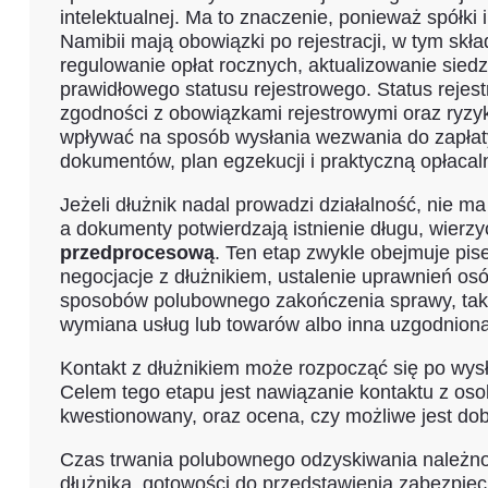
intelektualnej. Ma to znaczenie, ponieważ spółki
Namibii mają obowiązki po rejestracji, w tym skła
regulowanie opłat rocznych, aktualizowanie sied
prawidłowego statusu rejestrowego. Status rejest
zgodności z obowiązkami rejestrowymi oraz ryzyk
wpływać na sposób wysłania wezwania do zapłat
dokumentów, plan egzekucji i praktyczną opłacal
Jeżeli dłużnik nadal prowadzi działalność, nie 
a dokumenty potwierdzają istnienie długu, wierz
przedprocesową
. Ten etap zwykle obejmuje pi
negocjacje z dłużnikiem, ustalenie uprawnień o
sposobów polubownego zakończenia sprawy, takich 
wymiana usług lub towarów albo inna uzgodnion
Kontakt z dłużnikiem może rozpocząć się po wysła
Celem tego etapu jest nawiązanie kontaktu z oso
kwestionowany, oraz ocena, czy możliwe jest d
Czas trwania polubownego odzyskiwania należnośc
dłużnika, gotowości do przedstawienia zabezpiec