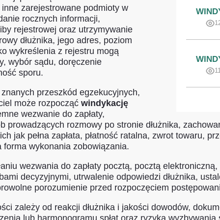
 i inne zarejestrowane podmioty w
WIND
danie rocznych informacji,
1
ziby rejestrowej oraz utrzymywanie
rowy dłużnika, jego adres, poziom
o wykreślenia z rejestru mogą
WIND
y, wybór sądu, doręczenie
1
ność sporu.
ma znanych przeszkód egzekucyjnych,
yciel może rozpocząć
windykację
semne wezwanie do zapłaty,
sób prowadzących rozmowy po stronie dłużnika, zachowa
jak pełna zapłata, płatność ratalna, zwrot towaru, prze
a forma wykonania zobowiązania.
niu wezwania do zapłaty pocztą, pocztą elektroniczną, t
bami decyzyjnymi, utrwalenie odpowiedzi dłużnika, ustal
obrowolne porozumienie przed rozpoczęciem postępowa
i zależy od reakcji dłużnika i jakości dowodów, dokume
zenia lub harmonogramu spłat oraz ryzyka wyzbywania si