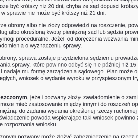
e być krótszy niż 20 dni, chyba że sąd dopuści krótszy 
 w sprawie nie może być krótszy niż 21 dni.
rze obrony albo nie złoży odpowiedzi na roszczenie, 
dług albo określoną kwotę pieniężną sąd lub sędzia pro
ymogi proceduralne. Jeżeli od doręczenia wezwania min
domienia o wyznaczeniu sprawy.
 obrony, sprawa zostaje przydzielona sędziemu prowad
ania sprawy, które powinno odbyć się nie później niż 15
y i nadaje mu formę zarządzenia sądowego. Plan może 
głych, wniosek o wydanie wyroku w przyspieszonym try
roszczonym
, jeżeli pozwany złożył zawiadomienie o zami
b może mieć zastosowanie między innymi do roszczeń o
niężną, do żądania wydania określonej rzeczy ruchomej 
 Oświadczenie powoda wspierające taki wniosek powinno 
e rozpoznania wniosku.
zczonym pozwany może złożyć zabezpieczenie na rzecz 