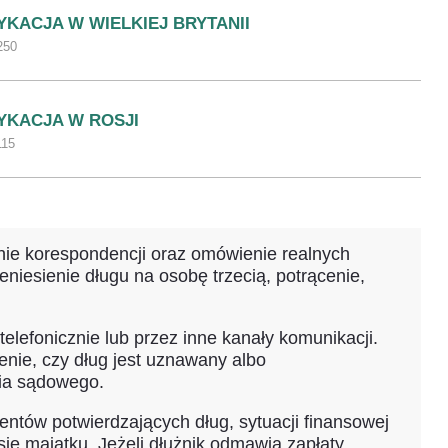
YKACJA W WIELKIEJ BRYTANII
250
YKACJA W ROSJI
115
nie korespondencji oraz omówienie realnych
niesienie długu na osobę trzecią, potrącenie,
elefonicznie lub przez inne kanały komunikacji.
enie, czy dług jest uznawany albo
nia sądowego.
ntów potwierdzających dług, sytuacji finansowej
ę majątku. Jeżeli dłużnik odmawia zapłaty,