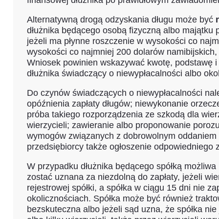
finansowej dłużnika po prawidłowym zawiadomien
Alternatywną drogą odzyskania długu może być
dłużnika będącego osobą fizyczną albo majątku 
jeżeli ma płynne roszczenie w wysokości co najm
wysokości co najmniej 200 dolarów namibijskich, 
Wniosek powinien wskazywać kwotę, podstawę i cha
dłużnika świadczący o niewypłacalności albo oko
Do czynów świadczących o niewypłacalności należ
opóźnienia zapłaty długów; niewykonanie orzecz
próba takiego rozporządzenia ze szkodą dla wier
wierzycieli; zawieranie albo proponowanie poroz
wymogów związanych z dobrowolnym oddaniem maj
przedsiębiorcy także ogłoszenie odpowiedniego z
W przypadku dłużnika będącego spółką możliw
zostać uznana za niezdolną do zapłaty, jeżeli wi
rejestrowej spółki, a spółka w ciągu 15 dni nie 
okolicznościach. Spółka może być również trakto
bezskuteczna albo jeżeli sąd uzna, że spółka ni