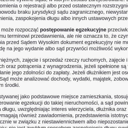
ienia o rejestracji albo przed ostatecznym rozstrzygnię
powodu braku jurysdykcji sądu zagranicznego, niewysta
ienia, zaspokojenia długu albo innych ustawowych prz
el może rozpocząć
postępowanie egzekucyjne
przeciwk
mu terminowi przedawnienia, ale nie oznacza to, że cz
ia przed Sądem Wysokim dokument egzekucyjny nie moż
odę na jego wydanie albo sąd przywróci możliwość wyko
żnych, zajęcie i sprzedaż rzeczy ruchomych, zajęcie i 
ch oraz potrącenia z wynagrodzenia, jeżeli spełnione są 
nie jego zdolności do zapłaty. Jeżeli dłużnikiem jest 
. Sąd może analizować dochody, wydatki, majątek, zobo
m środki.
stywanej jako podstawowe miejsce zamieszkania, stosuj
rowanie egzekucji do takiej nieruchomości, a sąd powin
ługu, uwzględniając interes wierzyciela, dłużnika oraz
agają również zawiadomienia, przedstawienia istotnyc
cznie w związku z niestawiennictwem albo niepozostani