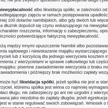
iu; nie jest zwykłym sposobem zaspokojenia długu cywi
niewypłacalność
albo likwidacja spółki, w zależności 
podlegającego zajęciu w ramach postępowania upadłośc
niej 100 dolarów namibijskich, albo gdy dwóch lub więce
a dłużnik dopuścił się czynu wskazującego na niewypłaca
rakter roszczenia, informację o zabezpieczeniu, opis z
liczności potwierdzające faktyczną niewypłacalność.
ą między innymi opuszczenie Namibii albo pozostawanie 
enia sądowego i niewskazanie majątku wystarczającego 
zycieli lub z korzyścią dla jednego wierzyciela kosztem
umienia z wierzycielami w sprawie całkowitego lub częś
ątku; pisemne zawiadomienie wierzyciela o braku moż
awiadomienia i późniejszy brak możliwości zapłaty wszy
a może być
likwidacja spółki
, jeżeli spółka nie jest w 
erzyciel, któremu spółka jest winna co najmniej wymagan
zapłaci długu, nie zabezpieczy go ani nie uzgodni z wie
wana jako niezdolna do zapłaty długów, jeżeli egzekuc
e jest w stanie regulować swoich zobowiązań. Wniosek o