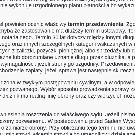
 nie wykonuje uzgodnionego planu płatności albo wykazu
el powinien ocenić właściwy
termin przedawnienia
. Zg
chyba że zastosowanie ma dłuższy termin ustawowy. Ter
 notarialnego. Termin 30 lat dotyczy między innymi dł
ego oraz innych szczególnych kategorii wskazanych w 
ch z zaliczki, pożyczki pieniężnej albo sprzedaży lub 
źne lub dorozumiane uznanie długu przez dłużnika, a p
 wymagalności, jeżeli strony go uzgodniły. Przedawnien
hodzenie zapłaty, jeżeli sprawa jest następnie skutec
zona w zwykłym postępowaniu cywilnym, a w odpowied
przez pozwanego. Wybór sposobu prowadzenia sprawy zal
 dłużnik ma realną linię obrony oraz czy wierzyciel m
wniesienia roszczenia do właściwego sądu. Jeżeli pism
oręczony pozwanemu. W postępowaniu przed Sądem Wyso
 zamiarze obrony. Przy obliczaniu tego terminu nie uwz
, ministrowi, wiceministrowi albo urzędnikowi działając