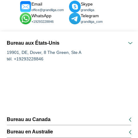
Email
Skype
office@grandliga.com
grandliga
WhatsApp
Telegram
+19293228846
grandliga_com
Bureau aux États-Unis
19901, DE, Dover, 8 The Green, Ste A
tél. +19293228846
Bureau au Canada
K1P 5G3, Ottawa, 116, rue Albert, bureaux 200 et 300
Bureau en Australie
tél. +16134168826