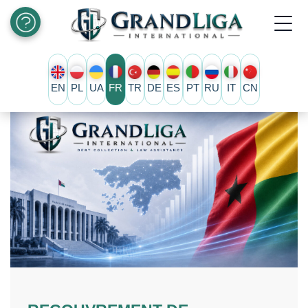
EN
PL
UA
FR
TR
DE
ES
PT
RU
IT
CN