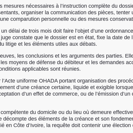
 mesures nécessaires à l’instruction complète du dossier 
sentants, organiser la communication des pièces, tenter 
ux, une comparution personnelle ou des mesures conservat
un délai de trois mois doit faire l’objet d’une ordonnan
juge constate que le dossier est en état, fixe la date de l
u litige et les éléments utiles aux débats.
preuves, les conclusions et les arguments des parties. Ell
és, les moyens de défense du débiteur et les demandes ac
onditions applicables sont réunies.
r l’Acte uniforme OHADA portant organisation des procéd
vrement d’une créance certaine, liquide et exigible lorsqu
cceptation d’un effet de commerce, ou de l’émission d’un 
n compétente du domicile ou du lieu où demeure effective
é, le décompte des éléments de la créance et son fondem
lié en Côte d’Ivoire, la requête doit contenir une élection 