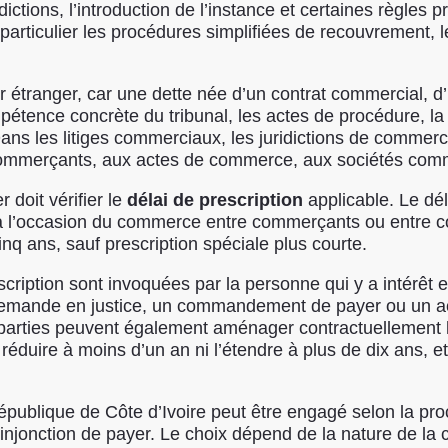
dictions, l’introduction de l’instance et certaines règles
ticulier les procédures simplifiées de recouvrement, le
ier étranger, car une dette née d’un contrat commercial
étence concrète du tribunal, les actes de procédure, la 
ne. Dans les litiges commerciaux, les juridictions de com
commerçants, aux actes de commerce, aux sociétés comme
 doit vérifier le
délai de prescription
applicable. Le dél
es à l’occasion du commerce entre commerçants ou entre 
q ans, sauf prescription spéciale plus courte.
ription sont invoquées par la personne qui y a intérêt et
 demande en justice, un commandement de payer ou un ac
s parties peuvent également aménager contractuellement la
éduire à moins d’un an ni l’étendre à plus de dix ans, e
publique de Côte d’Ivoire peut être engagé selon la procé
injonction de payer. Le choix dépend de la nature de la