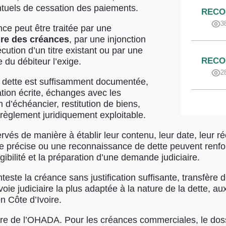
ntuels de cessation des paiements.
RECO
3
nce peut être traitée par une
ire des créances
, par une injonction
cution d’un titre existant ou par une
RECO
e du débiteur l’exige.
2
la dette est suffisamment documentée,
tion écrite, échanges avec les
n d’échéancier, restitution de biens,
règlement juridiquement exploitable.
és de manière à établir leur contenu, leur date, leur réc
e précise ou une reconnaissance de dette peuvent renfo
igibilité et la préparation d’une demande judiciaire.
este la créance sans justification suffisante, transfère de
oie judiciaire la plus adaptée à la nature de la dette, au
n Côte d’Ivoire.
re de l’OHADA. Pour les créances commerciales, le dossi