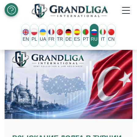
EN
PL
UA
FR
TR
DE
ES
PT
RU
IT
CN