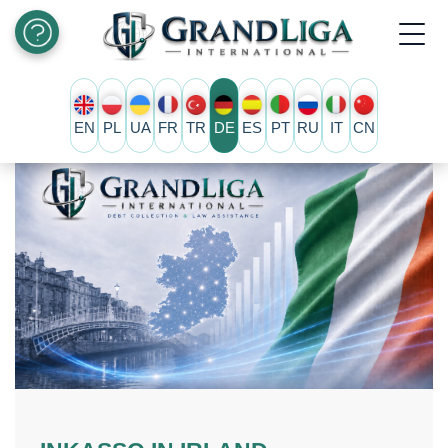
EN
PL
UA
FR
TR
DE
ES
PT
RU
IT
CN