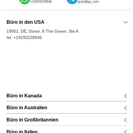
+19293228846
grandliga_com
Büro in den USA
19901, DE, Dover, 8 The Green, Ste A
tel. +19293228846
Büro in Kanada
K1P 5G3, Ottawa, 116 Albert Street Suites 200 & 300
Büro in Australien
tel. +16134168826
680 World Square, Ebene 45, 680 George Street, Sydney, NSW
Büro in Großbritannien
tel. +61291889474
SE13 6EE, London, 132 Lewisham High Street, 1 boden
Büro in Italien
tel. +442045771988