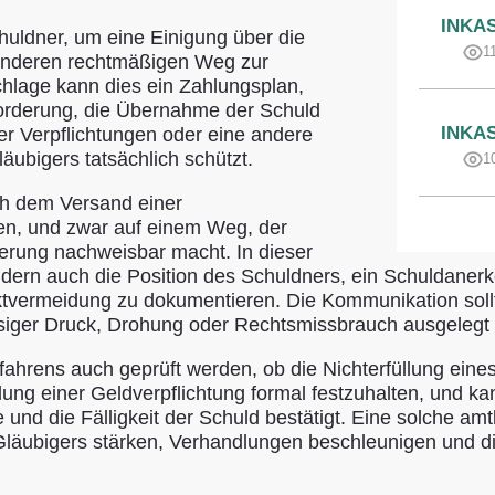
INKA
uldner, um eine Einigung über die
1
 anderen rechtmäßigen Weg zur
chlage kann dies ein Zahlungsplan,
orderung, die Übernahme der Schuld
INKA
er Verpflichtungen oder eine andere
läubigers tatsächlich schützt.
1
ch dem Versand einer
en, und zwar auf einem Weg, der
erung nachweisbar macht. In dieser
ondern auch die Position des Schuldners, ein Schuldaner
vermeidung zu dokumentieren. Die Kommunikation sollte
ässiger Druck, Drohung oder Rechtsmissbrauch ausgelegt
erfahrens auch geprüft werden, ob die Nichterfüllung ein
ung einer Geldverpflichtung formal festzuhalten, und kan
nd die Fälligkeit der Schuld bestätigt. Eine solche amtl
 Gläubigers stärken, Verhandlungen beschleunigen und di