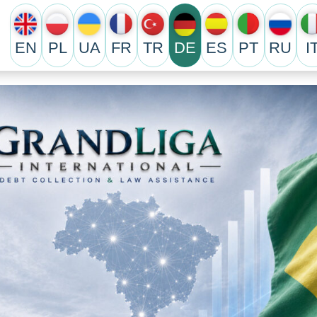
EN
PL
UA
FR
TR
DE
ES
PT
RU
I