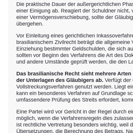
Die praktische Dauer der außergerichtlichen Phas
einer Einigung ab. Reagiert der Schuldner nicht,
einer Vermögensverschiebung, sollte der Gläubi
übergehen.
Vor Einleitung eines gerichtlichen Inkassoverfa
brasilianischem Zivilrecht beträgt die allgemeine
Einziehung bestimmter Geldschulden, die sich aus
sollten vor Beginn des Verfahrens die Art des Do
und andere Umstände geprüft werden, die den La
Das brasilianische Recht sieht mehrere Arten
der Unterlagen des Gläubigers ab.
Verfügt der 
Vollstreckungsverfahren genutzt werden. Liegt ei
kann ein besonderes Verfahren auf Grundlage schr
umfassendere Prüfung des Streits erfordert, kom
Eine Partei wird vor Gericht in der Regel durch e
möglich, wenn die Verfahrensregeln dies zulassen 
ist rechtliche Vertretung besonders wichtig, wei
Übersetzungen, die Berechnung des Betrags, Nac