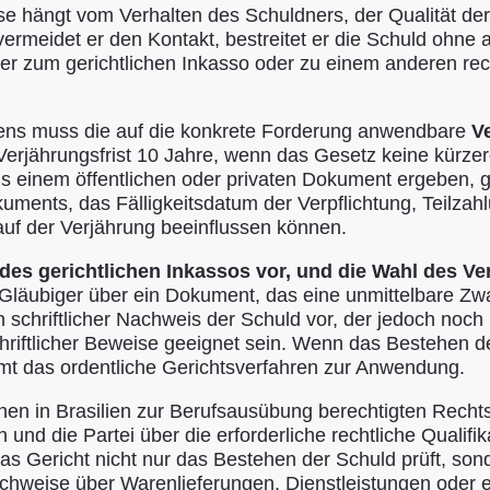
e hängt vom Verhalten des Schuldners, der Qualität der
 vermeidet er den Kontakt, bestreitet er die Schuld ohn
ger zum gerichtlichen Inkasso oder zu einem anderen re
hrens muss die auf die konkrete Forderung anwendbare
V
 Verjährungsfrist 10 Jahre, wenn das Gesetz keine kürzere
 einem öffentlichen oder privaten Dokument ergeben, gi
kuments, das Fälligkeitsdatum der Verpflichtung, Teilza
uf der Verjährung beeinflussen können.
 des gerichtlichen Inkassos vor, und die Wahl des Ve
Gläubiger über ein Dokument, das eine unmittelbare Zwa
n schriftlicher Nachweis der Schuld vor, der jedoch noch
iftlicher Beweise geeignet sein. Wenn das Bestehen der
mt das ordentliche Gerichtsverfahren zur Anwendung.
inen in Brasilien zur Berufsausübung berechtigten Rechts
und die Partei über die erforderliche rechtliche Qualifi
l das Gericht nicht nur das Bestehen der Schuld prüft, 
hweise über Warenlieferungen, Dienstleistungen oder e