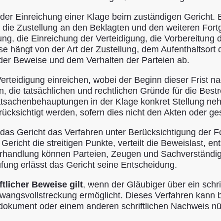
der Einreichung einer Klage beim zuständigen Gericht. 
 die Zustellung an den Beklagten und den weiteren For
ung, die Einreichung der Verteidigung, die Vorbereitun
e hängt von der Art der Zustellung, dem Aufenthaltsort
er Beweise und dem Verhalten der Parteien ab.
rteidigung einreichen, wobei der Beginn dieser Frist na
, die tatsächlichen und rechtlichen Gründe für die Best
achenbehauptungen in der Klage konkret Stellung nehme
ücksichtigt werden, sofern dies nicht den Akten oder g
 das Gericht das Verfahren unter Berücksichtigung der Fo
Gericht die streitigen Punkte, verteilt die Beweislast, e
Verhandlung können Parteien, Zeugen und Sachverständ
ung erlässt das Gericht seine Entscheidung.
tlicher Beweise gilt
, wenn der Gläubiger über ein schri
wangsvollstreckung ermöglicht. Dieses Verfahren kann b
kument oder einem anderen schriftlichen Nachweis nütz