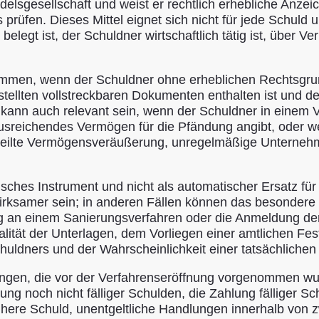
elsgesellschaft und weist er rechtlich erhebliche Anzei
 prüfen. Dieses Mittel eignet sich nicht für jede Schuld 
legt ist, der Schuldner wirtschaftlich tätig ist, über Ve
mmen, wenn der Schuldner ohne erheblichen Rechtsgrund 
gestellten vollstreckbaren Dokumenten enthalten ist un
 kann auch relevant sein, wenn der Schuldner in einem 
n ausreichendes Vermögen für die Pfändung angibt, oder 
ereilte Vermögensveräußerung, unregelmäßige Unterne
egisches Instrument und nicht als automatischer Ersatz f
ksamer sein; in anderen Fällen können das besondere V
ng an einem Sanierungsverfahren oder die Anmeldung der
ität der Unterlagen, dem Vorliegen einer amtlichen Fest
dners und der Wahrscheinlichkeit einer tatsächlichen 
ngen, die vor der Verfahrenseröffnung vorgenommen wu
g noch nicht fälliger Schulden, die Zahlung fälliger Sc
frühere Schuld, unentgeltliche Handlungen innerhalb von