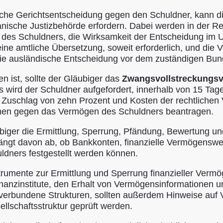
ische Gerichtsentscheidung gegen den Schuldner, kann di
anische Justizbehörde erfordern. Dabei werden in der R
es Schuldners, die Wirksamkeit der Entscheidung im Ur
ine amtliche Übersetzung, soweit erforderlich, und die V
ie ausländische Entscheidung vor dem zuständigen Bund
 ist, sollte der Gläubiger das
Zwangsvollstreckungsv
ird der Schuldner aufgefordert, innerhalb von 15 Tagen f
n Zuschlag von zehn Prozent und Kosten der rechtlichen
en gegen das Vermögen des Schuldners beantragen.
Gläubiger die Ermittlung, Sperrung, Pfändung, Bewertun
ängt davon ab, ob Bankkonten, finanzielle Vermögenswer
dners festgestellt werden können.
nstrumente zur Ermittlung und Sperrung finanzieller Ver
Finanzinstitute, den Erhalt von Vermögensinformation
 verbundene Strukturen, sollten außerdem Hinweise au
llschaftsstruktur geprüft werden.