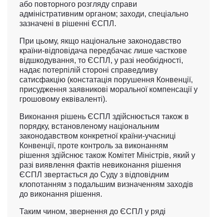
або повторного розгляду справи
адміністративним органом; заходи, спеціально
зазначені в рішенні ЄСПЛ.
При цьому, якщо національне законодавство
країни-відповідача передбачає лише часткове
відшкодування, то ЄСПЛ, у разі необхідності,
надає потерпілій стороні справедливу
сатисфакцію (констатація порушення Конвенції,
присудження заявникові моральної компенсації у
грошовому еквіваленті).
Виконання рішень ЄСПЛ здійснюється також в
порядку, встановленому національним
законодавством конкретної країни-учасниці
Конвенції, проте контроль за виконанням
рішення здійснює також Комітет Міністрів, який у
разі виявлення фактів невиконання рішення
ЄСПЛ звертається до Суду з відповідним
клопотанням з подальшим визначенням заходів
до виконання рішення.
Таким чином, звернення до ЄСПЛ у ряді