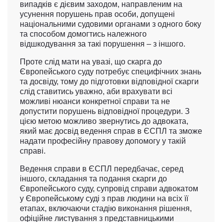
випадків є дієвим заходом, направленим на
усунення порушень прав особи, допущені
національними судовими органами з одного боку
та способом домогтись належного
відшкодування за такі порушення – з іншого.
Проте слід мати на увазі, що
скарга до
Європейського суду
потребує специфічних знань
та досвіду, тому до підготовки відповідної скарги
слід ставитись уважно, аби врахувати всі
можливі нюанси конкретної справи та не
допустити порушень відповідної процедури. З
цією метою можливо звернутись до адвоката,
який має досвід
ведення справ в ЄСПЛ
та зможе
надати професійну правову допомогу у такій
справі.
Ведення справи в ЄСПЛ передбачає, серед
іншого, складання та подання скарги до
Європейського суду, супровід справи адвокатом
у Європейському суді з прав людини на всіх її
етапах, включаючи стадію виконання рішення,
офіційне листування з представницькими