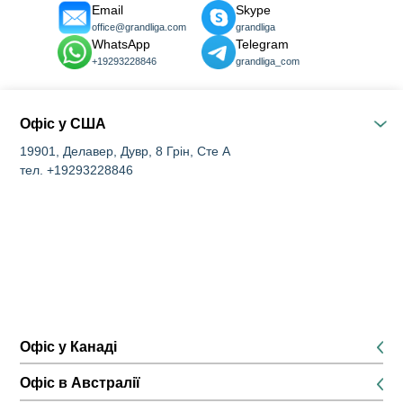
Email
Skype
office@grandliga.com
grandliga
WhatsApp
Telegram
+19293228846
grandliga_com
Офіс у США
19901, Делавер, Дувр, 8 Грін, Сте А
тел. +19293228846
Офіс у Канаді
K1P 5G3, Оттава, 116 Альберт Стріт Сьютс 200 та 300
Офіс в Австралії
тел. +16134168826