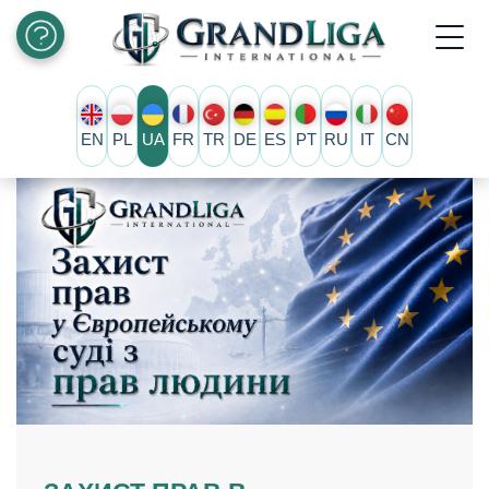
EN
PL
UA
FR
TR
DE
ES
PT
RU
IT
CN