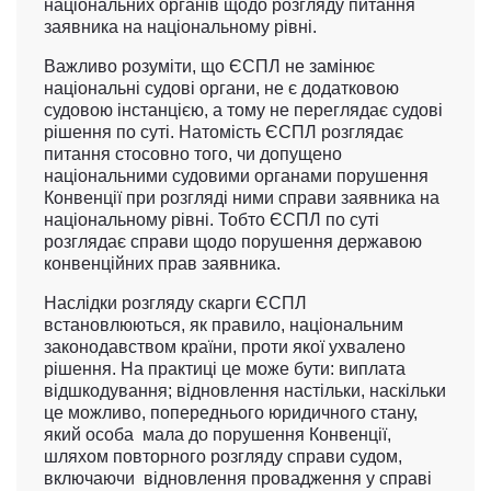
національних органів щодо розгляду питання
заявника на національному рівні.
Важливо розуміти, що ЄСПЛ не замінює
національні судові органи, не є додатковою
судовою інстанцією, а тому не переглядає судові
рішення по суті. Натомість ЄСПЛ розглядає
питання стосовно того, чи допущено
національними судовими органами порушення
Конвенції при розгляді ними справи заявника на
національному рівні. Тобто ЄСПЛ по суті
розглядає справи щодо порушення державою
конвенційних прав заявника.
Наслідки розгляду скарги ЄСПЛ
встановлюються, як правило, національним
законодавством країни, проти якої ухвалено
рішення. На практиці це може бути: виплата
відшкодування; відновлення настільки, наскільки
це можливо, попереднього юридичного стану,
який особа мала до порушення Конвенції,
шляхом повторного розгляду справи судом,
включаючи відновлення провадження у справі