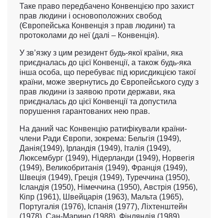
Таке право передбачено Конвенцією про захист
прав людини і основоположних свобод
(Європейська Конвенція з прав людини) та
протоколами до неї (далі – Конвенція).
У зв’язку з цим резидент будь-якої країни, яка
приєдналась до цієї Конвенції, а також будь-яка
інша особа, що перебуває під юрисдикцією такої
країни, може звернутись до Європейського суду з
прав людини із заявою проти держави, яка
приєдналась до цієї Конвенції та допустила
порушення гарантованих нею прав.
На даний час Конвенцію ратифікували країни-
члени Ради Європи, зокрема: Бельгія (1949),
Данія(1949), Ірландія (1949), Італія (1949),
Люксембург (1949), Нідерланди (1949), Норвегія
(1949), Великобританія (1949), Франція (1949),
Швеція (1949), Греція (1949), Туреччина (1950),
Ісландія (1950), Німеччина (1950), Австрія (1956),
Кіпр (1961), Швейцарія (1963), Мальта (1965),
Португалія (1976), Іспанія (1977), Ліхтенштейн
(1978), Сан-Марино (1988), Фінляндія (1989),