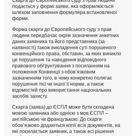
Скарга до Європейського суду з прав людини
подається у формі заяви, яка оформлюється
шляхом заповнення формуляра встановленої
форми.
Форма скарги до Європейського суду з прав
людини
передбачає окрім зазначення анкетних
даних заявника та його представника (за
наявності) також викладення суті порушеного
конвенційного права, обставин, за яких виникло
це порушення та наведення відповідного
правового обґрунтування з посиланням на
положення Конвенції з обов’язковим
зазначенням того, в чому конкретно полягає
порушення тієї чи іншої її норми, а також
відомостей про використання національних
засобів захисту.
Скарга (заява) до ЄСПЛ може бути складена
мовою заявника або однією з мов ЄСПЛ –
англійською чи французькою. До скарги
обов’язково додаються копії всіх документів, на
які посилається заявник, а також всі рішення