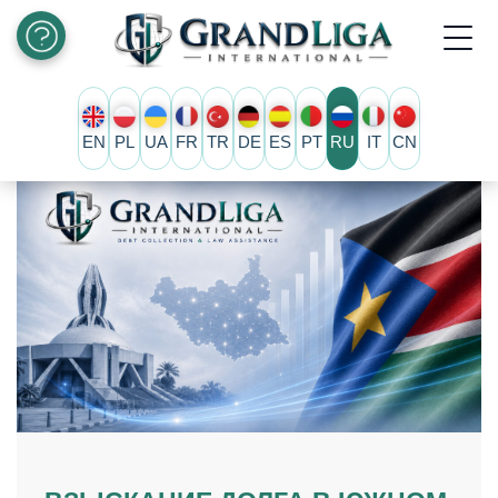
EN
PL
UA
FR
TR
DE
ES
PT
RU
IT
CN