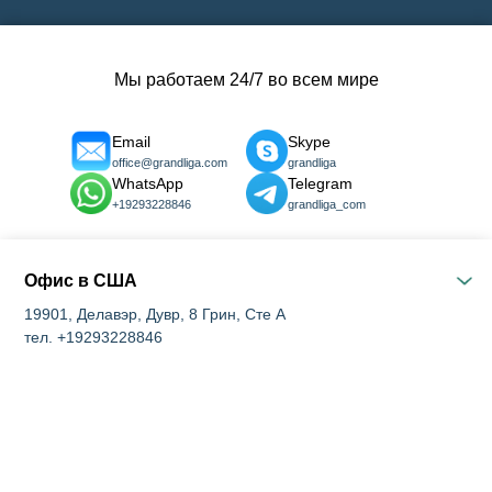
Мы работаем 24/7 во всем мире
Email
Skype
office@grandliga.com
grandliga
WhatsApp
Telegram
+19293228846
grandliga_com
Офис в США
19901, Делавэр, Дувр, 8 Грин, Сте А
тел. +19293228846