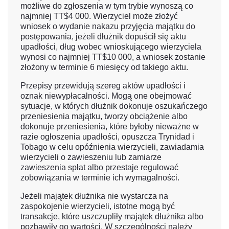
możliwe do zgłoszenia w tym trybie wynoszą co
najmniej TT$4 000. Wierzyciel może złożyć
wniosek o wydanie nakazu przyjęcia majątku do
postępowania, jeżeli dłużnik dopuścił się aktu
upadłości, dług wobec wnioskującego wierzyciela
wynosi co najmniej TT$10 000, a wniosek zostanie
złożony w terminie 6 miesięcy od takiego aktu.
Przepisy przewidują szereg aktów upadłości i
oznak niewypłacalności. Mogą one obejmować
sytuacje, w których dłużnik dokonuje oszukańczego
przeniesienia majątku, tworzy obciążenie albo
dokonuje przeniesienia, które byłoby nieważne w
razie ogłoszenia upadłości, opuszcza Trynidad i
Tobago w celu opóźnienia wierzycieli, zawiadamia
wierzycieli o zawieszeniu lub zamiarze
zawieszenia spłat albo przestaje regulować
zobowiązania w terminie ich wymagalności.
Jeżeli majątek dłużnika nie wystarcza na
zaspokojenie wierzycieli, istotne mogą być
transakcje, które uszczupliły majątek dłużnika albo
pozbawiły go wartości. W szczególności należy