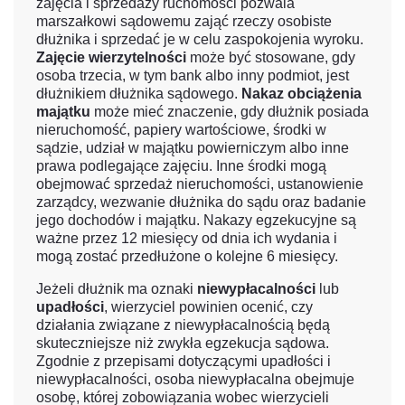
zajęcia i sprzedaży ruchomości pozwala
marszałkowi sądowemu zająć rzeczy osobiste
dłużnika i sprzedać je w celu zaspokojenia wyroku.
Zajęcie wierzytelności
może być stosowane, gdy
osoba trzecia, w tym bank albo inny podmiot, jest
dłużnikiem dłużnika sądowego.
Nakaz obciążenia
majątku
może mieć znaczenie, gdy dłużnik posiada
nieruchomość, papiery wartościowe, środki w
sądzie, udział w majątku powierniczym albo inne
prawa podlegające zajęciu. Inne środki mogą
obejmować sprzedaż nieruchomości, ustanowienie
zarządcy, wezwanie dłużnika do sądu oraz badanie
jego dochodów i majątku. Nakazy egzekucyjne są
ważne przez 12 miesięcy od dnia ich wydania i
mogą zostać przedłużone o kolejne 6 miesięcy.
Jeżeli dłużnik ma oznaki
niewypłacalności
lub
upadłości
, wierzyciel powinien ocenić, czy
działania związane z niewypłacalnością będą
skuteczniejsze niż zwykła egzekucja sądowa.
Zgodnie z przepisami dotyczącymi upadłości i
niewypłacalności, osoba niewypłacalna obejmuje
osobę, której zobowiązania wobec wierzycieli