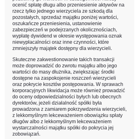
ocenić spłatę długu albo przeniesienie aktywów na
rzecz tylko jednego wierzyciela ze szkodą dla
pozostałych, sprzedaż majątku poniżej wartości,
oszukańcze przeniesienia, ustanowienie
zabezpieczeń w podejrzanych okolicznościach,
wypłatę dywidend w okresie występowania oznak
niewypłacalności oraz inne czynności, które
zmniejszyły majątek dostępny dla wierzycieli.
Skuteczne zakwestionowanie takich transakcji
może doprowadzić do zwrotu majątku albo jego
wartości do masy dłużnika, zwiększając środki
dostępne na zaspokojenie roszczeń wierzycieli
oraz pokrycie kosztów postępowania. W sprawach
korporacyjnych likwidacja może również prowadzić
do oceny odpowiedzialności byłych lub obecnych
dyrektorów, jeżeli działalność spółki była
prowadzona z zamiarem pokrzywdzenia wierzycieli,
z lekkomyślnym lekceważeniem obowiązku spłaty
długów albo z lekkomyślnym lekceważeniem
wystarczalności majątku spółki do pokrycia jej
zobowiązań.