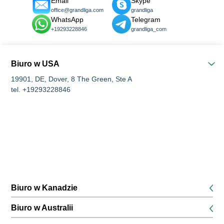
Email
Skype
office@grandliga.com
grandliga
WhatsApp
Telegram
+19293228846
grandliga_com
Biuro w USA
19901, DE, Dover, 8 The Green, Ste A
tel. +19293228846
Biuro w Kanadzie
K1P 5G3, Ottawa, 116 Albert Street Suites 200 & 300
Biuro w Australii
tel. +16134168826
680 World Square, poziom 45, 680 George Street, Sydney,