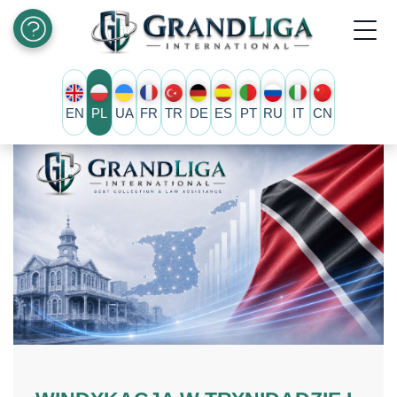
EN
PL
UA
FR
TR
DE
ES
PT
RU
IT
CN