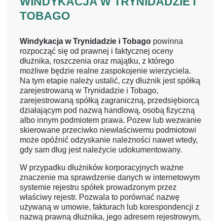
WINDYKACJA W TRYNIDADZIE I
TOBAGO
Windykacja w Trynidadzie i Tobago
powinna
rozpocząć się od prawnej i faktycznej oceny
dłużnika, roszczenia oraz majątku, z którego
możliwe będzie realne zaspokojenie wierzyciela.
Na tym etapie należy ustalić, czy dłużnik jest spółką
zarejestrowaną w Trynidadzie i Tobago,
zarejestrowaną spółką zagraniczną, przedsiębiorcą
działającym pod nazwą handlową, osobą fizyczną
albo innym podmiotem prawa. Pozew lub wezwanie
skierowane przeciwko niewłaściwemu podmiotowi
może opóźnić odzyskanie należności nawet wtedy,
gdy sam dług jest należycie udokumentowany.
W przypadku dłużników korporacyjnych ważne
znaczenie ma sprawdzenie danych w internetowym
systemie rejestru spółek prowadzonym przez
właściwy rejestr. Pozwala to porównać nazwę
używaną w umowie, fakturach lub korespondencji z
nazwą prawną dłużnika, jego adresem rejestrowym,