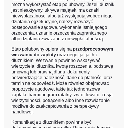
można wykorzystać etap polubowny. Jeżeli dłużnik
jest nieaktywny, ukrywa majątek, ma oznaki
niewypłacalności albo już występują wobec niego
działania egzekucyjne, należy rozważyć
postępowanie sądowe, wykonanie istniejącego
orzeczenia, uznanie orzeczenia zagranicznego
albo działania związane z niewypłacalnością.
Etap polubowny opiera się na
przedprocesowym
wezwaniu do zapłaty
oraz negocjacjach z
dłużnikiem. Wezwanie powinno wskazywać
wierzyciela, dłużnika, kwotę roszczenia, podstawę
umowną lub prawną długu, dokumenty
potwierdzające należność, dane do płatności oraz
termin na odpowiedź. Może również obejmować
propozycje ugodowe, takie jak jednorazowa
zapłata, harmonogram ratalny, zwrot towaru, cesja
wierzytelności, potrącenie albo inne rozwiązanie
możliwe do zaakceptowania z perspektywy
handlowej.
Komunikacja z dłużnikiem powinna być
dokumentowana od początku. Pisma, wiadomości