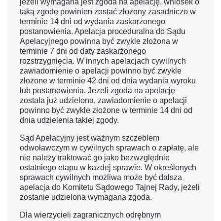
jeżeli wymagana jest zgoda na apelację, wniosek o
taką zgodę powinien zostać złożony zasadniczo w
terminie 14 dni od wydania zaskarżonego
postanowienia. Apelacja proceduralna do Sądu
Apelacyjnego powinna być zwykle złożona w
terminie 7 dni od daty zaskarżonego
rozstrzygnięcia. W innych apelacjach cywilnych
zawiadomienie o apelacji powinno być zwykle
złożone w terminie 42 dni od dnia wydania wyroku
lub postanowienia. Jeżeli zgoda na apelację
została już udzielona, zawiadomienie o apelacji
powinno być zwykle złożone w terminie 14 dni od
dnia udzielenia takiej zgody.
Sąd Apelacyjny jest ważnym szczeblem
odwoławczym w cywilnych sprawach o zapłatę, ale
nie należy traktować go jako bezwzględnie
ostatniego etapu w każdej sprawie. W określonych
sprawach cywilnych możliwa może być dalsza
apelacja do Komitetu Sądowego Tajnej Rady, jeżeli
zostanie udzielona wymagana zgoda.
Dla wierzycieli zagranicznych odrębnym