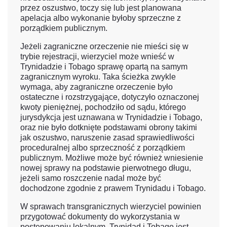
przez oszustwo, toczy się lub jest planowana
apelacja albo wykonanie byłoby sprzeczne z
porządkiem publicznym.
Jeżeli zagraniczne orzeczenie nie mieści się w
trybie rejestracji, wierzyciel może wnieść w
Trynidadzie i Tobago sprawę opartą na samym
zagranicznym wyroku. Taka ścieżka zwykle
wymaga, aby zagraniczne orzeczenie było
ostateczne i rozstrzygające, dotyczyło oznaczonej
kwoty pieniężnej, pochodziło od sądu, którego
jurysdykcja jest uznawana w Trynidadzie i Tobago,
oraz nie było dotknięte podstawami obrony takimi
jak oszustwo, naruszenie zasad sprawiedliwości
proceduralnej albo sprzeczność z porządkiem
publicznym. Możliwe może być również wniesienie
nowej sprawy na podstawie pierwotnego długu,
jeżeli samo roszczenie nadal może być
dochodzone zgodnie z prawem Trynidadu i Tobago.
W sprawach transgranicznych wierzyciel powinien
przygotować dokumenty do wykorzystania w
postępowaniu lokalnym. Trynidad i Tobago jest