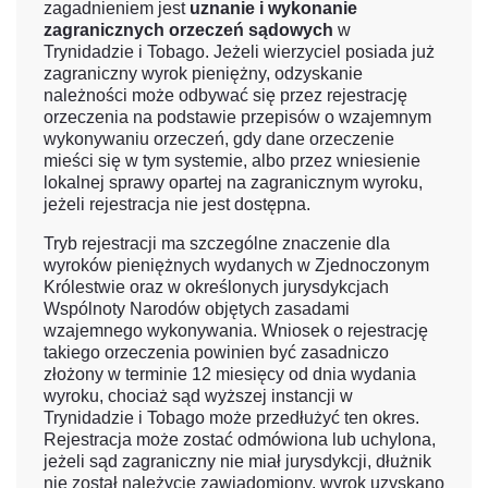
zagadnieniem jest
uznanie i wykonanie
zagranicznych orzeczeń sądowych
w
Trynidadzie i Tobago. Jeżeli wierzyciel posiada już
zagraniczny wyrok pieniężny, odzyskanie
należności może odbywać się przez rejestrację
orzeczenia na podstawie przepisów o wzajemnym
wykonywaniu orzeczeń, gdy dane orzeczenie
mieści się w tym systemie, albo przez wniesienie
lokalnej sprawy opartej na zagranicznym wyroku,
jeżeli rejestracja nie jest dostępna.
Tryb rejestracji ma szczególne znaczenie dla
wyroków pieniężnych wydanych w Zjednoczonym
Królestwie oraz w określonych jurysdykcjach
Wspólnoty Narodów objętych zasadami
wzajemnego wykonywania. Wniosek o rejestrację
takiego orzeczenia powinien być zasadniczo
złożony w terminie 12 miesięcy od dnia wydania
wyroku, chociaż sąd wyższej instancji w
Trynidadzie i Tobago może przedłużyć ten okres.
Rejestracja może zostać odmówiona lub uchylona,
jeżeli sąd zagraniczny nie miał jurysdykcji, dłużnik
nie został należycie zawiadomiony, wyrok uzyskano