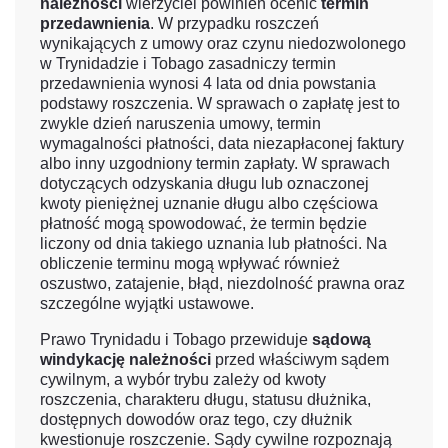
należności
wierzyciel powinien ocenić
termin
przedawnienia
. W przypadku roszczeń
wynikających z umowy oraz czynu niedozwolonego
w Trynidadzie i Tobago zasadniczy termin
przedawnienia wynosi 4 lata od dnia powstania
podstawy roszczenia. W sprawach o zapłatę jest to
zwykle dzień naruszenia umowy, termin
wymagalności płatności, data niezapłaconej faktury
albo inny uzgodniony termin zapłaty. W sprawach
dotyczących odzyskania długu lub oznaczonej
kwoty pieniężnej uznanie długu albo częściowa
płatność mogą spowodować, że termin będzie
liczony od dnia takiego uznania lub płatności. Na
obliczenie terminu mogą wpływać również
oszustwo, zatajenie, błąd, niezdolność prawna oraz
szczególne wyjątki ustawowe.
Prawo Trynidadu i Tobago przewiduje
sądową
windykację należności
przed właściwym sądem
cywilnym, a wybór trybu zależy od kwoty
roszczenia, charakteru długu, statusu dłużnika,
dostępnych dowodów oraz tego, czy dłużnik
kwestionuje roszczenie. Sądy cywilne rozpoznają