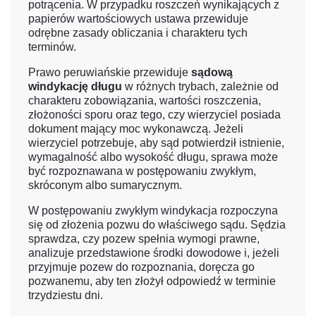
potrącenia. W przypadku roszczeń wynikających z
papierów wartościowych ustawa przewiduje
odrębne zasady obliczania i charakteru tych
terminów.
Prawo peruwiańskie przewiduje
sądową
windykację długu
w różnych trybach, zależnie od
charakteru zobowiązania, wartości roszczenia,
złożoności sporu oraz tego, czy wierzyciel posiada
dokument mający moc wykonawczą. Jeżeli
wierzyciel potrzebuje, aby sąd potwierdził istnienie,
wymagalność albo wysokość długu, sprawa może
być rozpoznawana w postępowaniu zwykłym,
skróconym albo sumarycznym.
W postępowaniu zwykłym windykacja rozpoczyna
się od złożenia pozwu do właściwego sądu. Sędzia
sprawdza, czy pozew spełnia wymogi prawne,
analizuje przedstawione środki dowodowe i, jeżeli
przyjmuje pozew do rozpoznania, doręcza go
pozwanemu, aby ten złożył odpowiedź w terminie
trzydziestu dni.