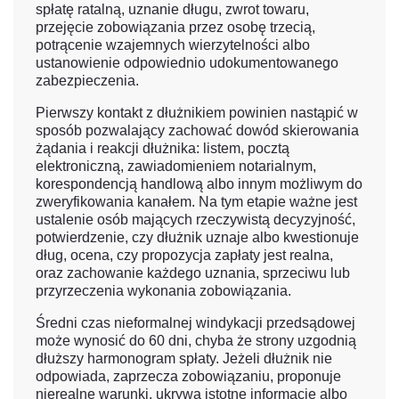
spłatę ratalną, uznanie długu, zwrot towaru,
przejęcie zobowiązania przez osobę trzecią,
potrącenie wzajemnych wierzytelności albo
ustanowienie odpowiednio udokumentowanego
zabezpieczenia.
Pierwszy kontakt z dłużnikiem powinien nastąpić w
sposób pozwalający zachować dowód skierowania
żądania i reakcji dłużnika: listem, pocztą
elektroniczną, zawiadomieniem notarialnym,
korespondencją handlową albo innym możliwym do
zweryfikowania kanałem. Na tym etapie ważne jest
ustalenie osób mających rzeczywistą decyzyjność,
potwierdzenie, czy dłużnik uznaje albo kwestionuje
dług, ocena, czy propozycja zapłaty jest realna,
oraz zachowanie każdego uznania, sprzeciwu lub
przyrzeczenia wykonania zobowiązania.
Średni czas nieformalnej windykacji przedsądowej
może wynosić do 60 dni, chyba że strony uzgodnią
dłuższy harmonogram spłaty. Jeżeli dłużnik nie
odpowiada, zaprzecza zobowiązaniu, proponuje
nierealne warunki, ukrywa istotne informacje albo