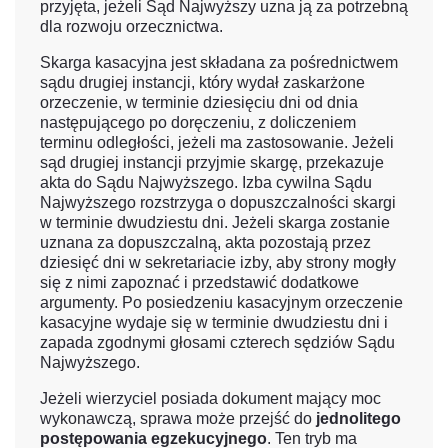
przyjęta, jeżeli Sąd Najwyższy uzna ją za potrzebną
dla rozwoju orzecznictwa.
Skarga kasacyjna jest składana za pośrednictwem
sądu drugiej instancji, który wydał zaskarżone
orzeczenie, w terminie dziesięciu dni od dnia
następującego po doręczeniu, z doliczeniem
terminu odległości, jeżeli ma zastosowanie. Jeżeli
sąd drugiej instancji przyjmie skargę, przekazuje
akta do Sądu Najwyższego. Izba cywilna Sądu
Najwyższego rozstrzyga o dopuszczalności skargi
w terminie dwudziestu dni. Jeżeli skarga zostanie
uznana za dopuszczalną, akta pozostają przez
dziesięć dni w sekretariacie izby, aby strony mogły
się z nimi zapoznać i przedstawić dodatkowe
argumenty. Po posiedzeniu kasacyjnym orzeczenie
kasacyjne wydaje się w terminie dwudziestu dni i
zapada zgodnymi głosami czterech sędziów Sądu
Najwyższego.
Jeżeli wierzyciel posiada dokument mający moc
wykonawczą, sprawa może przejść do
jednolitego
postępowania egzekucyjnego
. Ten tryb ma