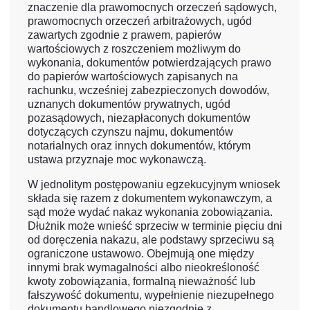
znaczenie dla prawomocnych orzeczeń sądowych,
prawomocnych orzeczeń arbitrażowych, ugód
zawartych zgodnie z prawem, papierów
wartościowych z roszczeniem możliwym do
wykonania, dokumentów potwierdzających prawo
do papierów wartościowych zapisanych na
rachunku, wcześniej zabezpieczonych dowodów,
uznanych dokumentów prywatnych, ugód
pozasądowych, niezapłaconych dokumentów
dotyczących czynszu najmu, dokumentów
notarialnych oraz innych dokumentów, którym
ustawa przyznaje moc wykonawczą.
W jednolitym postępowaniu egzekucyjnym wniosek
składa się razem z dokumentem wykonawczym, a
sąd może wydać nakaz wykonania zobowiązania.
Dłużnik może wnieść sprzeciw w terminie pięciu dni
od doręczenia nakazu, ale podstawy sprzeciwu są
ograniczone ustawowo. Obejmują one między
innymi brak wymagalności albo nieokreśloność
kwoty zobowiązania, formalną nieważność lub
fałszywość dokumentu, wypełnienie niezupełnego
dokumentu handlowego niezgodnie z