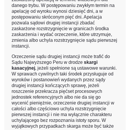
danego trybu. W postępowaniu zwykłym termin na
apelację od wyroku wynosi dziesięć dni, a w
postępowaniu skróconym pięć dni. Apelacja
pozwala sądowi drugiej instancji zbadać
zaskarżone rozstrzygnięcie w granicach środka
zaskarżenia i wydać orzeczenie, które utrzymuje,
zmienia albo uchyla rozstrzygnięcie sądu pierwszej
instancji.
Orzeczenie sądu drugiej instancji może trafić do
Sądu Najwyższego Peru w drodze
skargi
kasacyjnej
, jeżeli spełnione są ustawowe warunki.
W sprawach cywilnych taki środek przysługuje od
wyroków i postanowień wydanych przez sądy
drugiej instancji kończących sprawę, jeżeli
roszczenie przekracza pięćset procesowych
jednostek referencyjnych albo nie da się go
wycenić pieniężnie, orzeczenie drugiej instancji w
całości albo częściowo uchyla rozstrzygnięcie
pierwszej instancji i nie ma wyłącznie charakteru
uchylającego bez rozpoznania istoty sporu. W
wyjątkowych przypadkach skarga może być także