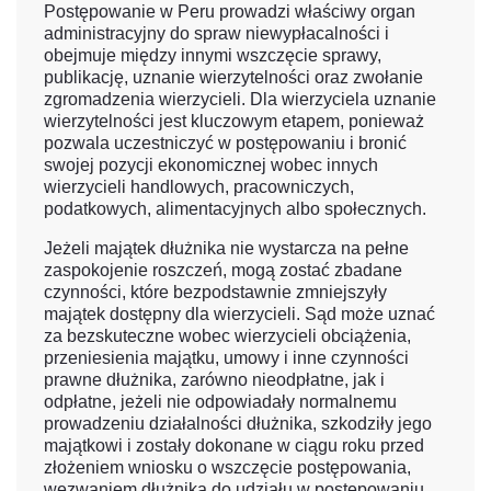
Postępowanie w Peru prowadzi właściwy organ
administracyjny do spraw niewypłacalności i
obejmuje między innymi wszczęcie sprawy,
publikację, uznanie wierzytelności oraz zwołanie
zgromadzenia wierzycieli. Dla wierzyciela uznanie
wierzytelności jest kluczowym etapem, ponieważ
pozwala uczestniczyć w postępowaniu i bronić
swojej pozycji ekonomicznej wobec innych
wierzycieli handlowych, pracowniczych,
podatkowych, alimentacyjnych albo społecznych.
Jeżeli majątek dłużnika nie wystarcza na pełne
zaspokojenie roszczeń, mogą zostać zbadane
czynności, które bezpodstawnie zmniejszyły
majątek dostępny dla wierzycieli. Sąd może uznać
za bezskuteczne wobec wierzycieli obciążenia,
przeniesienia majątku, umowy i inne czynności
prawne dłużnika, zarówno nieodpłatne, jak i
odpłatne, jeżeli nie odpowiadały normalnemu
prowadzeniu działalności dłużnika, szkodziły jego
majątkowi i zostały dokonane w ciągu roku przed
złożeniem wniosku o wszczęcie postępowania,
wezwaniem dłużnika do udziału w postępowaniu