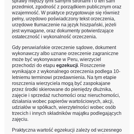
sprawy między tymi samymi stronami i o ten sam
przedmiot, zgodność z porządkiem publicznym oraz
wzajemność. W praktyce przygotowuje się również
pełny, urzędowo poświadczony tekst orzeczenia,
urzędowe tłumaczenie na język hiszpański, jeżeli
jest wymagane, oraz dokumenty potwierdzające
ostateczność i wykonalność orzeczenia.
Gdy peruwiańskie orzeczenie sądowe, dokument
wykonawczy albo uznane orzeczenie zagraniczne
może być wykonywane w Peru, wierzyciel
przechodzi do etapu
egzekucji
. Roszczenie
wynikające z wykonalnego orzeczenia podlega 10-
letniemu terminowi przedawnienia. Na tym etapie
roszczenia wierzyciela mogą być zaspokajane
przez środki skierowane do pieniędzy dłużnika,
zajęcie i sprzedaż ruchomości oraz nieruchomości,
działania wobec papierów wartościowych, akcji,
udziałów w spółkach, wierzytelności wobec osób
trzecich i innych składników majątku podlegających
zajęciu.
Praktyczna wartość egzekucji zależy od wczesnego