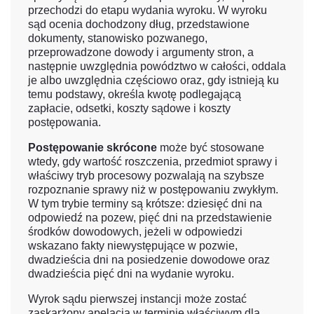
przechodzi do etapu wydania wyroku. W wyroku
sąd ocenia dochodzony dług, przedstawione
dokumenty, stanowisko pozwanego,
przeprowadzone dowody i argumenty stron, a
następnie uwzględnia powództwo w całości, oddala
je albo uwzględnia częściowo oraz, gdy istnieją ku
temu podstawy, określa kwotę podlegającą
zapłacie, odsetki, koszty sądowe i koszty
postępowania.
Postępowanie skrócone
może być stosowane
wtedy, gdy wartość roszczenia, przedmiot sprawy i
właściwy tryb procesowy pozwalają na szybsze
rozpoznanie sprawy niż w postępowaniu zwykłym.
W tym trybie terminy są krótsze: dziesięć dni na
odpowiedź na pozew, pięć dni na przedstawienie
środków dowodowych, jeżeli w odpowiedzi
wskazano fakty niewystępujące w pozwie,
dwadzieścia dni na posiedzenie dowodowe oraz
dwadzieścia pięć dni na wydanie wyroku.
Wyrok sądu pierwszej instancji może zostać
zaskarżony apelacją w terminie właściwym dla