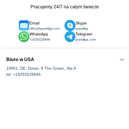
Pracujemy 24/7 na całym świecie
Email
Skype
office@grandliga.com
grandliga
WhatsApp
Telegram
+19293228846
grandliga_com
Biuro w USA
19901, DE, Dover, 8 The Green, Ste A
tel. +19293228846