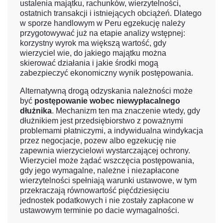
ustalenia majątku, rachunków, wierzytelności,
ostatnich transakcji i istniejących obciążeń. Dlatego
w sporze handlowym w Peru egzekucję należy
przygotowywać już na etapie analizy wstępnej:
korzystny wyrok ma większą wartość, gdy
wierzyciel wie, do jakiego majątku można
skierować działania i jakie środki mogą
zabezpieczyć ekonomiczny wynik postępowania.
Alternatywną drogą odzyskania należności może
być
postępowanie wobec niewypłacalnego
dłużnika
. Mechanizm ten ma znaczenie wtedy, gdy
dłużnikiem jest przedsiębiorstwo z poważnymi
problemami płatniczymi, a indywidualna windykacja
przez negocjacje, pozew albo egzekucję nie
zapewnia wierzycielowi wystarczającej ochrony.
Wierzyciel może żądać wszczęcia postępowania,
gdy jego wymagalne, należne i niezapłacone
wierzytelności spełniają warunki ustawowe, w tym
przekraczają równowartość pięćdziesięciu
jednostek podatkowych i nie zostały zapłacone w
ustawowym terminie po dacie wymagalności.