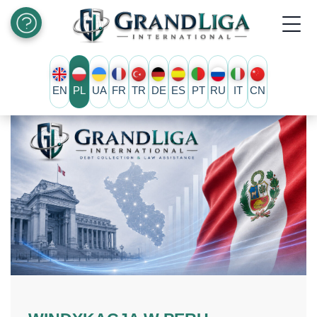
EN
PL
UA
FR
TR
DE
ES
PT
RU
IT
CN