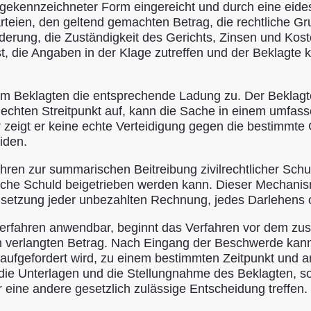
gekennzeichneter Form eingereicht und durch eine eides
Parteien, den geltend gemachten Betrag, die rechtliche 
rung, die Zuständigkeit des Gerichts, Zinsen und Koste
 ist, die Angaben in der Klage zutreffen und der Beklagte
em Beklagten die entsprechende Ladung zu. Der Beklagt
n echten Streitpunkt auf, kann die Sache in einem umfass
zeigt er keine echte Verteidigung gegen die bestimmte
iden.
ren zur summarischen Beitreibung zivilrechtlicher Schu
liche Schuld beigetrieben werden kann. Dieser Mechanis
hsetzung jeder unbezahlten Rechnung, jedes Darlehens 
rfahren anwendbar, beginnt das Verfahren vor dem zustä
erlangten Betrag. Nach Eingang der Beschwerde kann da
aufgefordert wird, zu einem bestimmten Zeitpunkt und 
die Unterlagen und die Stellungnahme des Beklagten, so
eine andere gesetzlich zulässige Entscheidung treffen.