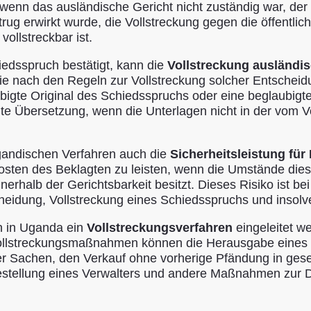
 wenn das ausländische Gericht nicht zuständig war, der 
trug erwirkt wurde, die Vollstreckung gegen die öffentl
vollstreckbar ist.
iedsspruch bestätigt, kann die
Vollstreckung ausländi
ie nach den Regeln zur Vollstreckung solcher Entscheidu
igte Original des Schiedsspruchs oder eine beglaubigte
gte Übersetzung, wenn die Unterlagen nicht in der vom V
gandischen Verfahren auch die
Sicherheitsleistung fü
 Kosten des Beklagten zu leisten, wenn die Umstände die
erhalb der Gerichtsbarkeit besitzt. Dieses Risiko ist b
cheidung, Vollstreckung eines Schiedsspruchs und ins
n in Uganda ein
Vollstreckungsverfahren
eingeleitet we
 Vollstreckungsmaßnahmen können die Herausgabe eines 
 Sachen, den Verkauf ohne vorherige Pfändung in gesetz
estellung eines Verwalters und andere Maßnahmen zur D