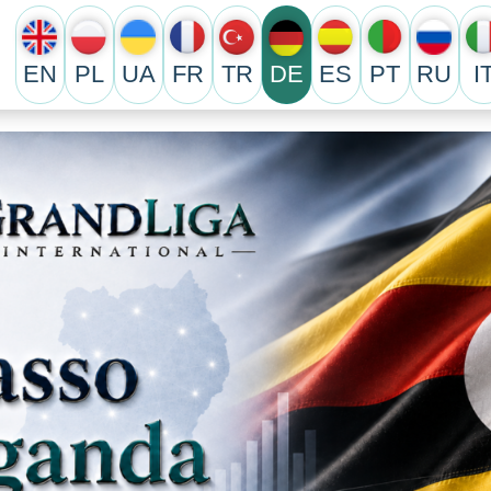
EN
PL
UA
FR
TR
DE
ES
PT
RU
I