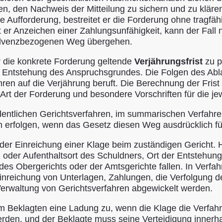
en, den Nachweis der Mitteilung zu sichern und zu klären
ie Aufforderung, bestreitet er die Forderung ohne tragf
igt er Anzeichen einer Zahlungsunfähigkeit, kann der Fa
nsolvenzbezogenen Weg übergehen.
ür die konkrete Forderung geltende
Verjährungsfrist
zu p
ab Entstehung des Anspruchsgrundes. Die Folgen des Abl
ren auf die Verjährung beruft. Die Berechnung der Frist
ie Art der Forderung und besondere Vorschriften für die j
entlichen Gerichtsverfahren, im summarischen Verfahre
erfolgen, wenn das Gesetz diesen Weg ausdrücklich für 
der Einreichung einer Klage beim zuständigen Gericht. H
itz oder Aufenthaltsort des Schuldners, Ort der Entste
 des Obergerichts oder der Amtsgerichte fallen. In Verfah
inreichung von Unterlagen, Zahlungen, die Verfolgung d
Verwaltung von Gerichtsverfahren abgewickelt werden.
em Beklagten eine Ladung zu, wenn die Klage die Verfah
den, und der Beklagte muss seine Verteidigung innerha