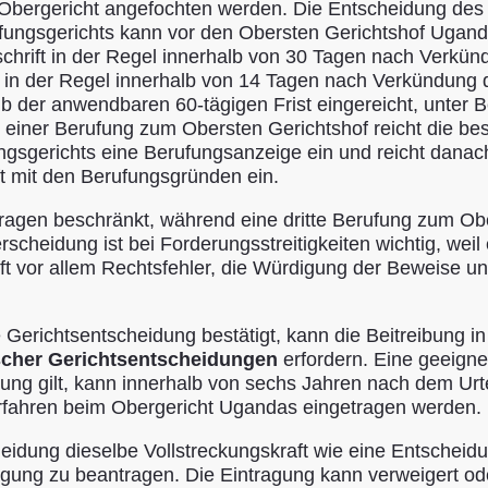
Obergericht angefochten werden. Die Entscheidung des
fungsgerichts kann vor den Obersten Gerichtshof Ugand
hrift in der Regel innerhalb von 30 Tagen nach Verkündu
in der Regel innerhalb von 14 Tagen nach Verkündung d
b der anwendbaren 60-tägigen Frist eingereicht, unter B
i einer Berufung zum Obersten Gerichtshof reicht die be
gsgerichts eine Berufungsanzeige ein und reicht danach
t mit den Berufungsgründen ein.
sfragen beschränkt, während eine dritte Berufung zum Ob
rscheidung ist bei Forderungsstreitigkeiten wichtig, wei
üft vor allem Rechtsfehler, die Würdigung der Beweise un
he Gerichtsentscheidung bestätigt, kann die Beitreibun
scher Gerichtsentscheidungen
erfordern. Eine geeign
ckung gilt, kann innerhalb von sechs Jahren nach dem Urt
erfahren beim Obergericht Ugandas eingetragen werden.
eidung dieselbe Vollstreckungskraft wie eine Entscheidu
agung zu beantragen. Die Eintragung kann verweigert o