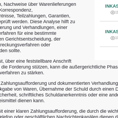
n, Nachweise über Warenlieferungen
INKA
 Korrespondenz,
1
tnisse, Teilzahlungen, Garantien,
prüft werden. Diese Analyse hilft zu
derung und Verhandlungen, einer
INKA
rfahren für eine bestimmte
1
en Gerichtsentscheidung, der
treckungsverfahren oder
en sollte.
t, über eine feststellbare Anschrift
die Forderung stützen, kann die außergerichtliche Phase
verfahren zu stärken.
r Zahlungsaufforderung und dokumentierten Verhandlun
kgabe von Waren, Übernahme der Schuld durch einen Dri
cherheit, schriftliches Schuldanerkenntnis oder eine and
ismittel dienen kann.
 einer klaren Zahlungsaufforderung, die durch die wicht
Telefon oder geschäftlichen Nachrichtenkanälen dienen 