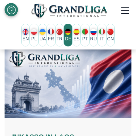
EN
PL
UA
FR
TR
DE
ES
PT
RU
IT
CN