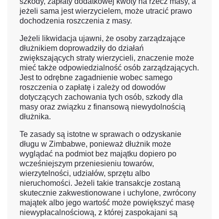
szkody, zapłaty dodatkowej kwoty na rzecz masy, a
jeżeli sama jest wierzycielem, może utracić prawo
dochodzenia roszczenia z masy.
Jeżeli likwidacja ujawni, że osoby zarządzające
dłużnikiem doprowadziły do działań
zwiększających straty wierzycieli, znaczenie może
mieć także odpowiedzialność osób zarządzających.
Jest to odrębne zagadnienie wobec samego
roszczenia o zapłatę i zależy od dowodów
dotyczących zachowania tych osób, szkody dla
masy oraz związku z finansową niewydolnością
dłużnika.
Te zasady są istotne w sprawach o odzyskanie
długu w Zimbabwe, ponieważ dłużnik może
wyglądać na podmiot bez majątku dopiero po
wcześniejszym przeniesieniu towarów,
wierzytelności, udziałów, sprzętu albo
nieruchomości. Jeżeli takie transakcje zostaną
skutecznie zakwestionowane i uchylone, zwrócony
majątek albo jego wartość może powiększyć masę
niewypłacalnościową, z której zaspokajani są