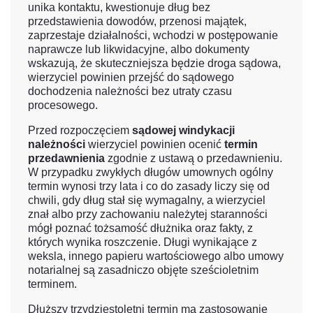
unika kontaktu, kwestionuje dług bez
przedstawienia dowodów, przenosi majątek,
zaprzestaje działalności, wchodzi w postępowanie
naprawcze lub likwidacyjne, albo dokumenty
wskazują, że skuteczniejsza będzie droga sądowa,
wierzyciel powinien przejść do sądowego
dochodzenia należności bez utraty czasu
procesowego.
Przed rozpoczęciem
sądowej windykacji
należności
wierzyciel powinien ocenić
termin
przedawnienia
zgodnie z ustawą o przedawnieniu.
W przypadku zwykłych długów umownych ogólny
termin wynosi trzy lata i co do zasady liczy się od
chwili, gdy dług stał się wymagalny, a wierzyciel
znał albo przy zachowaniu należytej staranności
mógł poznać tożsamość dłużnika oraz fakty, z
których wynika roszczenie. Długi wynikające z
weksla, innego papieru wartościowego albo umowy
notarialnej są zasadniczo objęte sześcioletnim
terminem.
Dłuższy trzydziestoletni termin ma zastosowanie