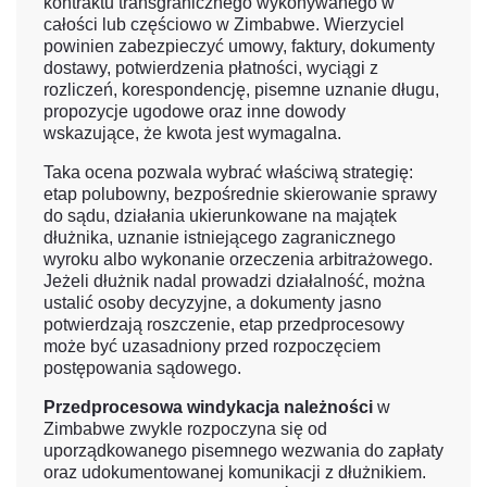
kontraktu transgranicznego wykonywanego w
całości lub częściowo w Zimbabwe. Wierzyciel
powinien zabezpieczyć umowy, faktury, dokumenty
dostawy, potwierdzenia płatności, wyciągi z
rozliczeń, korespondencję, pisemne uznanie długu,
propozycje ugodowe oraz inne dowody
wskazujące, że kwota jest wymagalna.
Taka ocena pozwala wybrać właściwą strategię:
etap polubowny, bezpośrednie skierowanie sprawy
do sądu, działania ukierunkowane na majątek
dłużnika, uznanie istniejącego zagranicznego
wyroku albo wykonanie orzeczenia arbitrażowego.
Jeżeli dłużnik nadal prowadzi działalność, można
ustalić osoby decyzyjne, a dokumenty jasno
potwierdzają roszczenie, etap przedprocesowy
może być uzasadniony przed rozpoczęciem
postępowania sądowego.
Przedprocesowa windykacja należności
w
Zimbabwe zwykle rozpoczyna się od
uporządkowanego pisemnego wezwania do zapłaty
oraz udokumentowanej komunikacji z dłużnikiem.