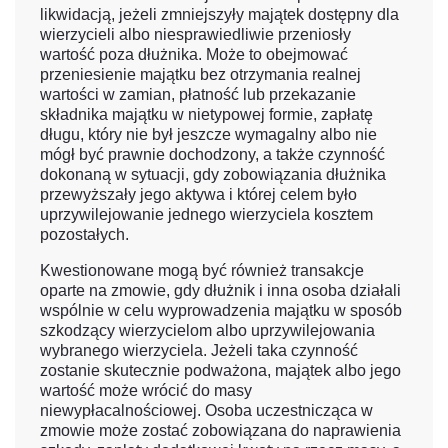
likwidacją, jeżeli zmniejszyły majątek dostępny dla
wierzycieli albo niesprawiedliwie przeniosły
wartość poza dłużnika. Może to obejmować
przeniesienie majątku bez otrzymania realnej
wartości w zamian, płatność lub przekazanie
składnika majątku w nietypowej formie, zapłatę
długu, który nie był jeszcze wymagalny albo nie
mógł być prawnie dochodzony, a także czynność
dokonaną w sytuacji, gdy zobowiązania dłużnika
przewyższały jego aktywa i której celem było
uprzywilejowanie jednego wierzyciela kosztem
pozostałych.
Kwestionowane mogą być również transakcje
oparte na zmowie, gdy dłużnik i inna osoba działali
wspólnie w celu wyprowadzenia majątku w sposób
szkodzący wierzycielom albo uprzywilejowania
wybranego wierzyciela. Jeżeli taka czynność
zostanie skutecznie podważona, majątek albo jego
wartość może wrócić do masy
niewypłacalnościowej. Osoba uczestnicząca w
zmowie może zostać zobowiązana do naprawienia