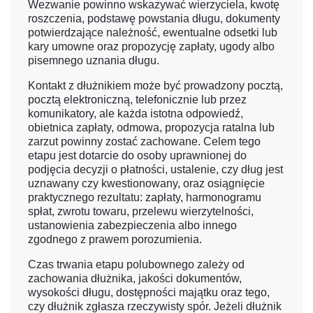
Wezwanie powinno wskazywać wierzyciela, kwotę
roszczenia, podstawę powstania długu, dokumenty
potwierdzające należność, ewentualne odsetki lub
kary umowne oraz propozycję zapłaty, ugody albo
pisemnego uznania długu.
Kontakt z dłużnikiem może być prowadzony pocztą,
pocztą elektroniczną, telefonicznie lub przez
komunikatory, ale każda istotna odpowiedź,
obietnica zapłaty, odmowa, propozycja ratalna lub
zarzut powinny zostać zachowane. Celem tego
etapu jest dotarcie do osoby uprawnionej do
podjęcia decyzji o płatności, ustalenie, czy dług jest
uznawany czy kwestionowany, oraz osiągnięcie
praktycznego rezultatu: zapłaty, harmonogramu
spłat, zwrotu towaru, przelewu wierzytelności,
ustanowienia zabezpieczenia albo innego
zgodnego z prawem porozumienia.
Czas trwania etapu polubownego zależy od
zachowania dłużnika, jakości dokumentów,
wysokości długu, dostępności majątku oraz tego,
czy dłużnik zgłasza rzeczywisty spór. Jeżeli dłużnik