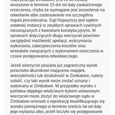
wnoszone w terminie 15 dni od daty zaskarżonego
orzeczenia, chyba że wymagane jest zezwolenie na
odwołanie albo zastosowanie ma szczególna
reguła proceduralna. Sąd Najwyższy jest sądem
ostatniej instancji w zwykłych sprawach cywilnych
niezwiązanych z kwestiami konstytucyjnymi. W
sprawach dotyczących długu wierzyciel powinien
uwzględnić możliwość apelacji, wstrzymania
wykonania, zabezpieczenia kosztów oraz
wniosków związanych z wykonaniem orzeczenia w
czasie postępowania odwoławczego.
Jeżeli wierzyciel posiada już zagraniczny wyrok
przeciwko dłużnikowi mającemu majątek,
wierzytelności lub działalność w Zimbabwe, należy
ustalić, czy taki wyrok może zostać uznany i
wykonany w Zimbabwe. W przypadku wyroku z
państwa objętego właściwym trybem ustawowym
wierzyciel może złożyć do właściwego sądu w
Zimbabwe wniosek o rejestrację kwalifikującego się
wyroku pieniężnego w terminie sześciu lat od daty
jego wydania albo, jeżeli toczyło się postępowanie