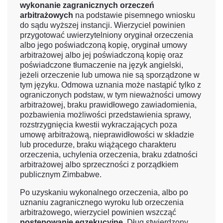
wykonanie zagranicznych orzeczeń
arbitrażowych
na podstawie pisemnego wniosku
do sądu wyższej instancji. Wierzyciel powinien
przygotować uwierzytelniony oryginał orzeczenia
albo jego poświadczoną kopię, oryginał umowy
arbitrażowej albo jej poświadczoną kopię oraz
poświadczone tłumaczenie na język angielski,
jeżeli orzeczenie lub umowa nie są sporządzone w
tym języku. Odmowa uznania może nastąpić tylko z
ograniczonych podstaw, w tym nieważności umowy
arbitrażowej, braku prawidłowego zawiadomienia,
pozbawienia możliwości przedstawienia sprawy,
rozstrzygnięcia kwestii wykraczających poza
umowę arbitrażową, nieprawidłowości w składzie
lub procedurze, braku wiążącego charakteru
orzeczenia, uchylenia orzeczenia, braku zdatności
arbitrażowej albo sprzeczności z porządkiem
publicznym Zimbabwe.
Po uzyskaniu wykonalnego orzeczenia, albo po
uznaniu zagranicznego wyroku lub orzeczenia
arbitrażowego, wierzyciel powinien wszcząć
postępowanie egzekucyjne
. Dług stwierdzony