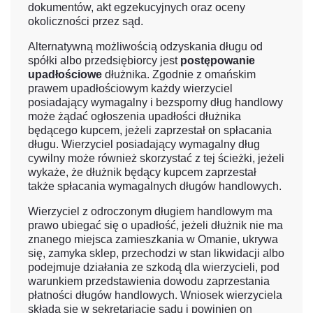
dokumentów, akt egzekucyjnych oraz oceny
okoliczności przez sąd.
Alternatywną możliwością odzyskania długu od
spółki albo przedsiębiorcy jest
postępowanie
upadłościowe
dłużnika. Zgodnie z omańskim
prawem upadłościowym każdy wierzyciel
posiadający wymagalny i bezsporny dług handlowy
może żądać ogłoszenia upadłości dłużnika
będącego kupcem, jeżeli zaprzestał on spłacania
długu. Wierzyciel posiadający wymagalny dług
cywilny może również skorzystać z tej ścieżki, jeżeli
wykaże, że dłużnik będący kupcem zaprzestał
także spłacania wymagalnych długów handlowych.
Wierzyciel z odroczonym długiem handlowym ma
prawo ubiegać się o upadłość, jeżeli dłużnik nie ma
znanego miejsca zamieszkania w Omanie, ukrywa
się, zamyka sklep, przechodzi w stan likwidacji albo
podejmuje działania ze szkodą dla wierzycieli, pod
warunkiem przedstawienia dowodu zaprzestania
płatności długów handlowych. Wniosek wierzyciela
składa się w sekretariacie sądu i powinien on