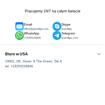
Pracujemy 24/7 na całym świecie
Email
Skype
office@grandliga.com
grandliga
WhatsApp
Telegram
+19293228846
grandliga_com
Biuro w USA
19901, DE, Dover, 8 The Green, Ste A
tel. +19293228846