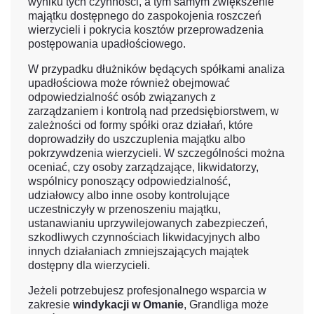
wyniku tych czynności, a tym samym zwiększenie
majątku dostępnego do zaspokojenia roszczeń
wierzycieli i pokrycia kosztów przeprowadzenia
postępowania upadłościowego.
W przypadku dłużników będących spółkami analiza
upadłościowa może również obejmować
odpowiedzialność osób związanych z
zarządzaniem i kontrolą nad przedsiębiorstwem, w
zależności od formy spółki oraz działań, które
doprowadziły do uszczuplenia majątku albo
pokrzywdzenia wierzycieli. W szczególności można
oceniać, czy osoby zarządzające, likwidatorzy,
wspólnicy ponoszący odpowiedzialność,
udziałowcy albo inne osoby kontrolujące
uczestniczyły w przenoszeniu majątku,
ustanawianiu uprzywilejowanych zabezpieczeń,
szkodliwych czynnościach likwidacyjnych albo
innych działaniach zmniejszających majątek
dostępny dla wierzycieli.
Jeżeli potrzebujesz profesjonalnego wsparcia w
zakresie
windykacji w Omanie
, Grandliga może