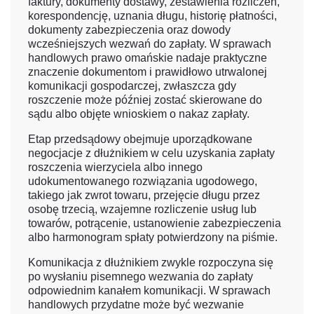
faktury, dokumenty dostawy, zestawienia rozliczeń,
korespondencję, uznania długu, historię płatności,
dokumenty zabezpieczenia oraz dowody
wcześniejszych wezwań do zapłaty. W sprawach
handlowych prawo omańskie nadaje praktyczne
znaczenie dokumentom i prawidłowo utrwalonej
komunikacji gospodarczej, zwłaszcza gdy
roszczenie może później zostać skierowane do
sądu albo objęte wnioskiem o nakaz zapłaty.
Etap przedsądowy obejmuje uporządkowane
negocjacje z dłużnikiem w celu uzyskania zapłaty
roszczenia wierzyciela albo innego
udokumentowanego rozwiązania ugodowego,
takiego jak zwrot towaru, przejęcie długu przez
osobę trzecią, wzajemne rozliczenie usług lub
towarów, potrącenie, ustanowienie zabezpieczenia
albo harmonogram spłaty potwierdzony na piśmie.
Komunikacja z dłużnikiem zwykle rozpoczyna się
po wysłaniu pisemnego wezwania do zapłaty
odpowiednim kanałem komunikacji. W sprawach
handlowych przydatne może być wezwanie