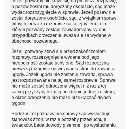
Jeżeli pozwany nie stawi się na pierwszą rozprawę,
a pozew został mu doręczony osobiście, sąd może
wydać rozstrzygnięcie w sprawie. Jeżeli pozew nie
został doręczony osobiście, sąd, z wyjątkiem spraw
pilnych, odracza rozprawę na kolejny termin, o
którym pozwany zostaje zawiadomiony. W obu
przypadkach orzeczenie uważa się za wydane w
obecności pozwanego.
Jeżeli pozwany stawi się przed zakończeniem
rozprawy, rozstrzygnięcie wydane pod jego
nieobecność zostaje uchylone. Sąd rozpoczyna
pierwszą rozprawę od wezwania stron do zawarcia
ugody. Jeżeli ugoda nie zostanie zawarta, sprawa
jest rozpoznawana na tej samej rozprawie. Sprawa
nie może zostać odroczona więcej niż raz z tej
samej przyczyny leżącej po stronie jednej ze stron,
a okres odroczenia nie może przekraczać dwóch
tygodni.
Podczas rozpoznawania sprawy sąd wysłuchuje
stanowisk stron, w razie potrzeby przesłuchuje
świadków, bada dowody pisemne i po wysłuchaniu