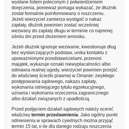
wysłane listem poleconym z potwierdzeniem
doręczenia, ponieważ pomaga wykazać, że dłużnik
został formalnie poinformowany o roszczeniu.
Jeżeli wierzyciel zamierza wystąpić o nakaz
zapłaty, dłużnik powinien zostać wcześniej
wezwany do zapłaty długu w terminie co najmniej
ośmiu dni przed złożeniem wniosku.
Jeżeli dłużnik ignoruje wezwanie, kwestionuje dług
bez wystarczających podstaw, unika kontaktu z
upoważnionymi przedstawicielami, przenosi
majątek, wykazuje oznaki niewypłacalności albo
odmawia realnej ugody, wierzyciel powinien przejść
do właściwej ścieżki prawnej w Omanie: zwykłego
postępowania sądowego, nakazu zapłaty,
wykonania istniejącego tytułu egzekucyjnego,
uznania i wykonania orzeczenia zagranicznego
albo działań związanych z upadłością.
Przed podjęciem działań sądowych należy ocenić
właściwy
termin przedawnienia
. Jako ogólny punkt
odniesienia w sprawach cywilnych można przyjąć
termin 15 lat, o ile dla danego rodzaju roszczenia