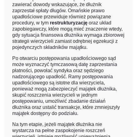
zawierać dowody wskazujące, że dłużnik
zaprzestał spłaty długów. Omańskie prawo
upadłościowe przewiduje również powiązane
procedury, w tym
restrukturyzację
oraz układ
zapobiegawczy, które mogą mieć znaczenie wtedy,
gdy sytuacja finansowa dłużnika wymaga zbiorowej
strategii wierzycieli zamiast odrębnej egzekucji z
pojedynczych składników majątku.
Po otwarciu postępowania upadłościowego sąd
może wyznaczyć tymczasową datę zaprzestania
płatności, powołać syndyka oraz sędziego
nadzorującego upadłość. Ramy postępowania
upadłościowego są istotne dla wierzyciela,
ponieważ mogą zabezpieczyć majątek dłużnika,
skupić roszczenia wierzycieli w jednym
postępowaniu, umożliwić zbadanie działań
dłużnika oraz ustalić transakcje, które zmniejszyły
majątek dostępny do podziału.
Na tym etapie, jeżeli majątek dłużnika nie
wystarcza na pełne zaspokojenie roszczeń
wierzycieli, istnieje możliwość unieważnienia