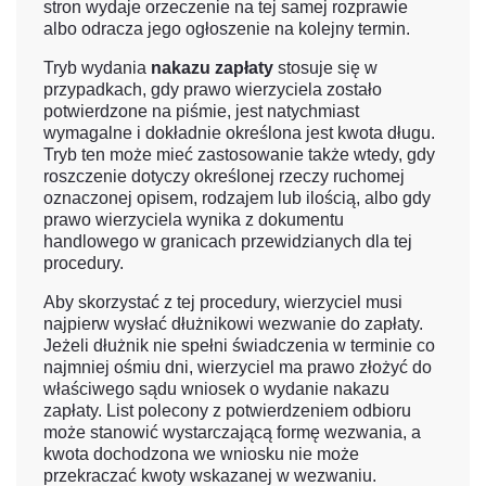
stron wydaje orzeczenie na tej samej rozprawie
albo odracza jego ogłoszenie na kolejny termin.
Tryb wydania
nakazu zapłaty
stosuje się w
przypadkach, gdy prawo wierzyciela zostało
potwierdzone na piśmie, jest natychmiast
wymagalne i dokładnie określona jest kwota długu.
Tryb ten może mieć zastosowanie także wtedy, gdy
roszczenie dotyczy określonej rzeczy ruchomej
oznaczonej opisem, rodzajem lub ilością, albo gdy
prawo wierzyciela wynika z dokumentu
handlowego w granicach przewidzianych dla tej
procedury.
Aby skorzystać z tej procedury, wierzyciel musi
najpierw wysłać dłużnikowi wezwanie do zapłaty.
Jeżeli dłużnik nie spełni świadczenia w terminie co
najmniej ośmiu dni, wierzyciel ma prawo złożyć do
właściwego sądu wniosek o wydanie nakazu
zapłaty. List polecony z potwierdzeniem odbioru
może stanowić wystarczającą formę wezwania, a
kwota dochodzona we wniosku nie może
przekraczać kwoty wskazanej w wezwaniu.