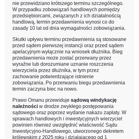
nie przewidziano krótszego terminu szczególnego.
W przypadku zobowiązań handlowych pomiędzy
przedsiębiorcami, związanych z ich działalnością
handlową, termin przedawnienia wynosi co do
zasady 10 lat od dnia wymagalności zobowiązania.
Skutki upływu terminu przedawnienia są stosowane
przed sądem pierwszej instancji oraz przed sądem
apelacyjnym wyłącznie na wniosek dłużnika. Bieg
przedawnienia może zostać przerwany przez
wyraźne lub dorozumiane uznanie roszczenia
wierzyciela przez dłużnika, w tym przez
zachowanie potwierdzające istnienie
zobowiązania. Po przerwaniu biegu przedawnienia
termin zaczyna biec na nowo.
Prawo Omanu przewiduje
sądową windykację
należności
w drodze zwykłego postępowania
sądowego oraz poprzez wydanie nakazu zapłaty. W
sprawach handlowych i inwestycyjnych wierzyciel
powinien również uwzględnić właściwość Sądu
Inwestycyjno-Handlowego, utworzonego dekretem
królewskim z 2025 roku i działającego od 1