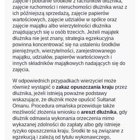
zajęcie i pobranie środków z rachunków dłużnika,
zajęcie ruchomości i nieruchomości dłużnika wraz z
ich późniejszą sprzedażą, zajęcie papierów
wartościowych, zajęcie udziałów w spółce oraz
zajęcie majątku albo wierzytelności dłużnika
znajdujących się u osób trzecich. Jeżeli majątek
dłużnika nie jest znany, strategia egzekucyjna
powinna koncentrować się na ustaleniu środków
pieniężnych, wierzytelności, zarejestrowanego
majątku, udziałów, papierów wartościowych i
innych składników majątkowych nadających się do
zajęcia.
W odpowiednich przypadkach wierzyciel może
również wystąpić o
zakaz opuszczania kraju
przez
dłużnika, jeżeli istnieją poważne podstawy
wskazujące, że dłużnik może opuścić Sułtanat
Omanu. Procedura omańska przewiduje także
możliwość złożenia wniosku o
areszt dłużnika
, gdy
dłużnik odmawia wykonania orzeczenia mimo
wykazanej zdolności do zapłaty albo gdy istnieje
ryzyko opuszczenia kraju. Środki te są związane z
egzekucją i zależą od tytułu wykonawczego,