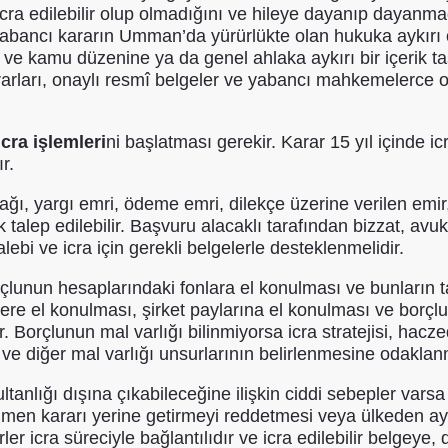
cra edilebilir olup olmadığını ve hileye dayanıp dayanma
i, yabancı kararın Umman’da yürürlükte olan hukuka ayk
ni ve kamu düzenine ya da genel ahlaka aykırı bir içerik t
arları, onaylı resmî belgeler ve yabancı mahkemelerce
icra işlemleri
ni başlatması gerekir. Karar 15 yıl içinde ic
r.
ağı, yargı emri, ödeme emri, dilekçe üzerine verilen emi
talep edilebilir. Başvuru alacaklı tarafından bizzat, avuka
talebi ve icra için gerekli belgelerle desteklenmelidir.
çlunun hesaplarındaki fonlara el konulması ve bunların ta
re el konulması, şirket paylarına el konulması ve borçl
 Borçlunun mal varlığı bilinmiyorsa icra stratejisi, haczedi
n ve diğer mal varlığı unsurlarının belirlenmesine odaklan
nlığı dışına çıkabileceğine ilişkin ciddi sebepler vars
en kararı yerine getirmeyi reddetmesi veya ülkeden ay
er icra süreciyle bağlantılıdır ve icra edilebilir belgeye,