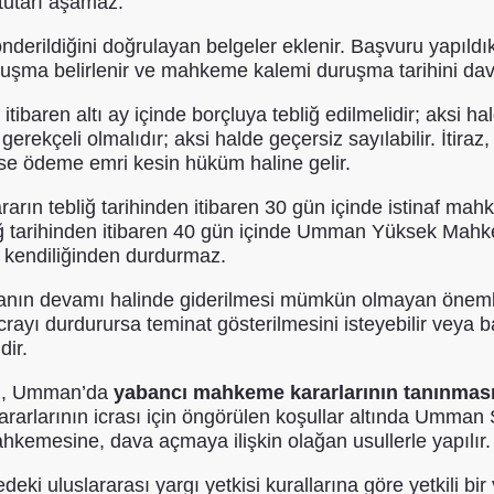
 tutarı aşamaz.
önderildiğini doğrulayan belgeler eklenir. Başvuru yapı
ma belirlenir ve mahkeme kalemi duruşma tarihini davalı
itibaren altı ay içinde borçluya tebliğ edilmelidir; aksi h
raz gerekçeli olmalıdır; aksi halde geçersiz sayılabilir. İti
zse ödeme emri kesin hüküm haline gelir.
arın tebliğ tarihinden itibaren 30 gün içinde istinaf mahke
liğ tarihinden itibaren 40 gün içinde Umman Yüksek Mah
ı kendiliğinden durdurmaz.
ranın devamı halinde giderilmesi mümkün olmayan önemli
rayı durdurursa teminat gösterilmesini isteyebilir veya 
dir.
olu, Umman’da
yabancı mahkeme kararlarının tanınması 
rlarının icrası için öngörülen koşullar altında Umman Sul
hkemesine, dava açmaya ilişkin olağan usullerle yapılır.
i uluslararası yargı yetkisi kurallarına göre yetkili bir 