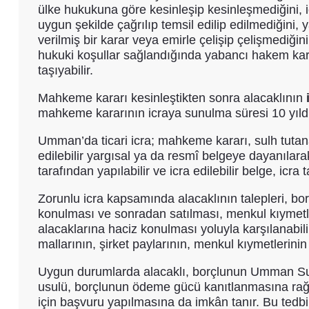
ülke hukukuna göre kesinleşip kesinleşmediğini, i
uygun şekilde çağrılıp temsil edilip edilmediğin
verilmiş bir karar veya emirle çelişip çelişmediği
hukuki koşullar sağlandığında yabancı hakem kar
taşıyabilir.
Mahkeme kararı kesinleştikten sonra alacaklının
mahkeme kararının icraya sunulma süresi 10 yıldı
Umman’da ticari icra; mahkeme kararı, sulh tutan
edilebilir yargısal ya da resmî belgeye dayanılarak 
tarafından yapılabilir ve icra edilebilir belge, icra 
Zorunlu icra kapsamında alacaklının talepleri, bor
konulması ve sonradan satılması, menkul kıymetle
alacaklarına haciz konulması yoluyla karşılanabilir.
mallarının, şirket paylarının, menkul kıymetlerini
Uygun durumlarda alacaklı, borçlunun Umman Sulta
usulü, borçlunun ödeme gücü kanıtlanmasına rağm
için başvuru yapılmasına da imkân tanır. Bu tedbirl