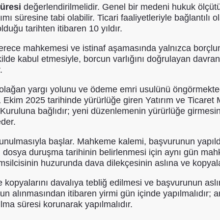
üresi
değerlendirilmelidir. Genel bir medeni hukuk ölçütü o
üresine tabi olabilir. Ticari faaliyetleriyle bağlantılı ol
uğu tarihten itibaren 10 yıldır.
erece mahkemesi ve istinaf aşamasında yalnızca borçlunu
kilde kabul etmesiyle, borcun varlığını doğrulayan davranı
.
 olağan yargı yolunu ve ödeme emri usulünü öngörmektedir
 1 Ekim 2025 tarihinde yürürlüğe giren Yatırım ve Ticaret
uruluna bağlıdır; yeni düzenlemenin yürürlüğe girmesi
der.
nulmasıyla başlar. Mahkeme kalemi, başvurunun yapıldığı 
e bu dosya duruşma tarihinin belirlenmesi için aynı gün 
silcisinin huzurunda dava dilekçesinin aslına ve kopyalar
kopyalarını davalıya tebliğ edilmesi ve başvurunun aslı
unun alınmasından itibaren yirmi gün içinde yapılmalıdır;
lma süresi korunarak yapılmalıdır.