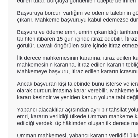
edilen tutar, borçluya gönderilen talepte belirtilen
Başvuruya borcun varlığını ve ödeme talebinin g
çıkarır. Mahkeme başvuruyu kabul edemezse duruş
Başvuru ve ödeme emri, emrin çıkarıldığı tarihten 
tarihten itibaren 15 gün içinde itiraz edebilir. İti
görülür. Davalı öngörülen süre içinde itiraz etme
İlk derece mahkemesinin kararına, itiraz edilen kar
mahkemesinin kararına, itiraz edilen kararın teb
Mahkemeye başvuru, itiraz edilen kararın icrasın
Ancak başvuran kişi talebinde bunu isterse ve ic
olarak durdurulmasına karar verebilir. Mahkeme ic
kararı kesindir ve yeniden kanun yoluna tabi değil
Yabancı alacaklılar açısından ayrı bir tahsilat y
emri, kararın verildiği ülkede Umman mahkeme kara
edildiği yerdeki üç hâkimden oluşan ilk derece ma
Umman mahkemesi, yabancı kararın verildiği ülkedek