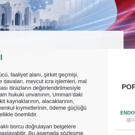
I
ü, faaliyet alanı, şirket geçmişi,
avaları, mevcut icra işlemleri, mal
POP
ası itirazların değerlendirilmesiyle
n tam hukuki unvanının, Umman’daki
it kaynaklarının, alacaklarının,
, menkul kıymetlerinin, ödeme güçlüğü
ENDO
ellikle önemlidir.
3
acaklı borcu doğrulayan belgelere
a başlayabilir. Bu aşamada sözleşme,