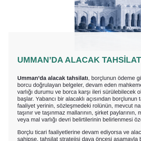
UMMAN’DA ALACAK TAHSILAT
Umman’da alacak tahsilatı
, borçlunun ödeme güc
borcu doğrulayan belgeler, devam eden mahkeme d
varlığı durumu ve borca karşı ileri sürülebilecek ol
başlar. Yabancı bir alacaklı açısından borçlunu
faaliyet yerinin, sözleşmedeki rolünün, mevcut nak
taşınır ve taşınmaz mallarının, şirket paylarının
veya mal varlığı devri belirtilerinin belirlenmesi öz
Borçlu ticari faaliyetlerine devam ediyorsa ve al
sahipse, tahsilat stratejisi dava öncesi aşamayl