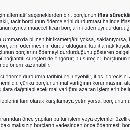
çin alternatif seçeneklerden biri, borçlunun
iflas süreci
di
aklı, tacir borçlunun ödemelerini durdurması halinde iflas
lunun ayrıca muaccel ticari borçlarını ödemeyi durdurduğu
un Umman’da bilinen bir ikametgâhı yoksa, saklanıyorsa, i
ri borçların ödenmesinin durdurulduğunu kanıtlamak koşuluy
çlunun borçlarını ödemeyi durdurduğunu gösteren belgel
i bağlantılı süreçleri de öngörür; bu süreçler, borçlunun 
iğinde önem kazanabilir.
ödeme durdurma tarihini belirleyebilir, iflas idarecisini 
nemlidir, çünkü borçlunun mal varlığının korunmasını, ala
lara dağıtılabilecek mal varlığını azaltan işlemlerin beli
leplerini tam olarak karşılamaya yetmiyorsa, borçlunun a
rarından önce yapılan bu tür işlem veya eylemler özellik
e bakılmaksızın borçların vadesinden önce ödenmesi; bo