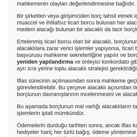
mahkemenin olayları değerlendirmesine bağlıdır.
Bir şirketten veya girişimciden borç tahsil etmek i
muaccel ve ihtilafsız ticari borcu bulunan her alac
medeni alacağı bulunan bir alacaklı da tacir borç
Ertelenmiş ticari borcu olan bir alacaklı, borçlun
alacaklılara zarar verici işlemler yapıyorsa, tica
başvurusu mahkeme sekreterliğine yapılır ve bor
yeniden yapılandırma
ve önleyici konkordato gib
ayrı icra yerine toplu alacaklı stratejisi gerektird
İflas sürecinin açılmasından sonra mahkeme geçici 
görevlendirebilir. Bu çerçeve alacaklı açısından ö
borçlunun davranışlarının incelenmesini ve alacaklı
Bu aşamada borçlunun mal varlığı alacaklıların ta
işlemlerin iptali mümkündür.
Ödemelerin durduğu tarihten sonra, ancak iflas ka
hediyeler hariç her türlü bağış; ödeme yöntemin