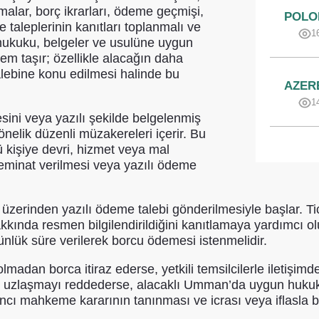
şmalar, borç ikrarları, ödeme geçmişi,
POLO
taleplerinin kanıtları toplanmalı ve
1
hukuku, belgeler ve usulüne uygun
nem taşır; özellikle alacağın daha
ebine konu edilmesi halinde bu
AZER
1
ini veya yazılı şekilde belgelenmiş
elik düzenli müzakereleri içerir. Bu
 kişiye devri, hizmet veya mal
 teminat verilmesi veya yazılı ödeme
olu üzerinden yazılı ödeme talebi gönderilmesiyle başlar. T
kkında resmen bilgilendirildiğini kanıtlamaya yardımcı ol
lük süre verilerek borcu ödemesi istenmelidir.
lmadan borca itiraz ederse, yetkili temsilcilerle iletişi
 bir uzlaşmayı reddederse, alacaklı Umman’da uygun hukuki
cı mahkeme kararının tanınması ve icrası veya iflasla bağ