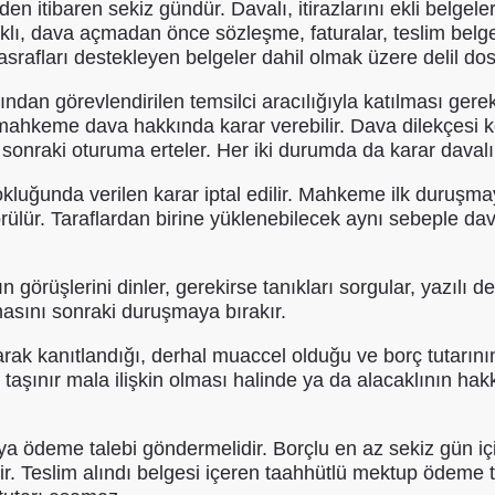
n itibaren sekiz gündür. Davalı, itirazlarını ekli belgel
ı, dava açmadan önce sözleşme, faturalar, teslim belge
 masrafları destekleyen belgeler dahil olmak üzere delil do
ndan görevlendirilen temsilci aracılığıyla katılması ger
a, mahkeme dava hakkında karar verebilir. Dava dilekçes
k sonraki oturuma erteler. Her iki durumda da karar davalı
luğunda verilen karar iptal edilir. Mahkeme ilk duruşma
r. Taraflardan birine yüklenebilecek aynı sebeple dava 
rüşlerini dinler, gerekirse tanıkları sorgular, yazılı del
asını sonraki duruşmaya bırakır.
arak kanıtlandığı, derhal muaccel olduğu ve borç tutarını
ir taşınır mala ilişkin olması halinde ya da alacaklının hak
ya ödeme talebi göndermelidir. Borçlu en az sekiz gün i
 Teslim alındı belgesi içeren taahhütlü mektup ödeme tal