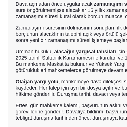
Dava açmadan önce uygulanacak
zamanaşımı s
süre öngörülmemişse alacaklar 15 yıllık zamanaşımı s
zamanaşımı süresi kural olarak borcun muaccel old
Zamanaşımı süresinin dolmasının sonuçları, ilk d
borçlunun alacaklının talebini açık veya örtülü şe
sonra yeni bir zamanaşımı süresi işlemeye başlar
Umman hukuku,
alacağın yargısal tahsilatı
için
2025 tarihli Sultanlık Kararnamesi ile kurulan ve
Bu mahkeme Maskat’ta bulunur ve Yüksek Yargı K
götürüldükleri mahkemelerde görülmeye devam e
Olağan yargı yolu
, mahkemeye dava dilekçesi su
kaydeder. Her talep için ayrı bir dosya açılır v
hâkime gönderilir. Duruşma tarihi, davacı veya tem
Ertesi gün mahkeme kalemi, başvurunun aslını ve 
görevlilerine gönderir. Davalıya bildirim, başvur
tebligat duruşma tarihinden önce, duruşmaya katı