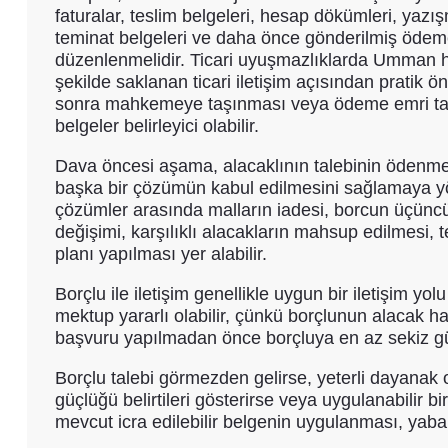
faturalar, teslim belgeleri, hesap dökümleri, yazı
teminat belgeleri ve daha önce gönderilmiş ödeme 
düzenlenmelidir. Ticari uyuşmazlıklarda Umman 
şekilde saklanan ticari iletişim açısından pratik ö
sonra mahkemeye taşınması veya ödeme emri tal
belgeler belirleyici olabilir.
Dava öncesi aşama, alacaklının talebinin ödenmes
başka bir çözümün kabul edilmesini sağlamaya yön
çözümler arasında malların iadesi, borcun üçüncü
değişimi, karşılıklı alacakların mahsup edilmesi,
planı yapılması yer alabilir.
Borçlu ile iletişim genellikle uygun bir iletişim y
mektup yararlı olabilir, çünkü borçlunun alacak ha
başvuru yapılmadan önce borçluya en az sekiz gün
Borçlu talebi görmezden gelirse, yeterli dayanak o
güçlüğü belirtileri gösterirse veya uygulanabilir
mevcut icra edilebilir belgenin uygulanması, yaban