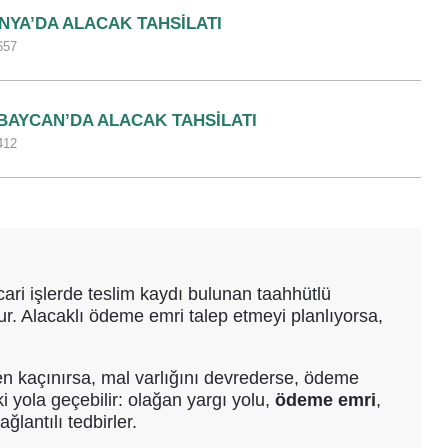
NYA’DA ALACAK TAHSILATI
657
BAYCAN’DA ALACAK TAHSILATI
412
icari işlerde teslim kaydı bulunan taahhütlü
ur. Alacaklı ödeme emri talep etmeyi planlıyorsa,
mden kaçınırsa, mal varlığını devrederse, ödeme
 yola geçebilir: olağan yargı yolu,
ödeme emri
,
lantılı tedbirler.