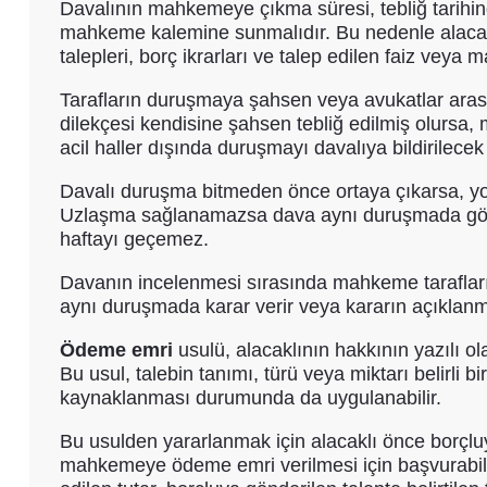
Davalının mahkemeye çıkma süresi, tebliğ tarihinde
mahkeme kalemine sunmalıdır. Bu nedenle alacakl
talepleri, borç ikrarları ve talep edilen faiz veya
Tarafların duruşmaya şahsen veya avukatlar arası
dilekçesi kendisine şahsen tebliğ edilmiş olurs
acil haller dışında duruşmayı davalıya bildirilece
Davalı duruşma bitmeden önce ortaya çıkarsa, yok
Uzlaşma sağlanamazsa dava aynı duruşmada görülü
haftayı geçemez.
Davanın incelenmesi sırasında mahkeme tarafların gö
aynı duruşmada karar verir veya kararın açıklanm
Ödeme emri
usulü, alacaklının hakkının yazılı ol
Bu usul, talebin tanımı, türü veya miktarı belirli b
kaynaklanması durumunda da uygulanabilir.
Bu usulden yararlanmak için alacaklı önce borçlu
mahkemeye ödeme emri verilmesi için başvurabilir.