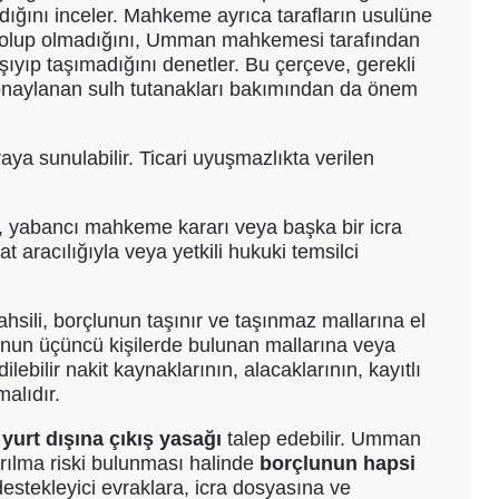
dığını inceler. Mahkeme ayrıca tarafların usulüne
ırı olup olmadığını, Umman mahkemesi tarafından
aşıyıp taşımadığını denetler. Bu çerçeve, gerekli
 onaylanan sulh tutanakları bakımından da önem
raya sunulabilir. Ticari uyuşmazlıkta verilen
r, yabancı mahkeme kararı veya başka bir icra
t aracılığıyla veya yetkili hukuki temsilci
hsili, borçlunun taşınır ve taşınmaz mallarına el
unun üçüncü kişilerde bulunan mallarına veya
lebilir nakit kaynaklarının, alacaklarının, kayıtlı
malıdır.
a
yurt dışına çıkış yasağı
talep edebilir. Umman
rılma riski bulunması halinde
borçlunun hapsi
 destekleyici evraklara, icra dosyasına ve