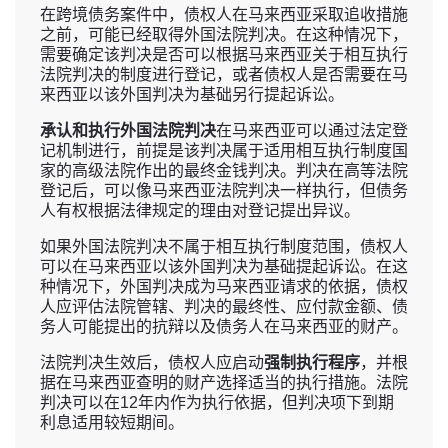
在跨境债务案件中，债权人在马来西亚采取追收措施
之前，可能已经取得外国法院判决。在这种情况下，
需要确定该判决是否可以根据马来西亚关于相互执行
法院判决的制度进行登记，或者债权人是否需要在马
来西亚以该外国判决为基础另行提起诉讼。
承认和执行外国法院判决
在马来西亚可以通过法定登
记机制进行，前提是该判决属于适用相互执行制度国
家的高级法院作出的最终金钱判决。判决在高等法院
登记后，可以像马来西亚法院判决一样执行，但债务
人有权根据法律规定的理由对登记提出异议。
如果外国法院判决不属于相互执行制度范围，债权人
可以在马来西亚以该外国判决为基础提起诉讼。在这
种情况下，外国判决成为马来西亚请求的依据，债权
人应评估法院管辖、判决的最终性、应付款金额、债
务人可能提出的抗辩以及债务人在马来西亚的财产。
法院判决生效后，债权人应启动
强制执行程序
，并根
据在马来西亚查明的财产选择适当的执行措施。法院
判决可以在12年内作为执行依据，但判决项下到期
利息适用较短期间。