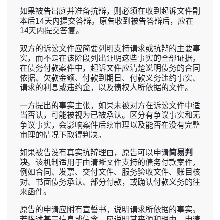
如果被告出庭并准备抗辩，则必须在收到起诉文件副
本后14天内提交答辩。原告收到被告答辩后，应在
14天内提交答复。
双方的诉讼文件应简要列明支持请求或抗辩的主要事
实，而不是在该阶段列出证明这些事实的全部证据。
在债务付款案件中，起诉文件应清楚说明债务的合同
依据、欠款金额、付款到期日、付款义务违约事实、
请求的利息或违约金，以及债权人所依据的文件。
一方提出的事实主张，如果未被对方在诉讼文件中适
当否认，可能被视为已被承认。区分有争议事实和无
争议事实，会影响案件后续审理以及能否在没有完整
审理的情况下取得判决。
如果被告没有真实抗辩理由，原告可以申请
简易判
决
。该机制适用于由清晰文件支持的债务付款案件，
例如合同、发票、交付文件、服务验收文件、账目核
对、书面债务承认、部分付款，或确认付款义务的往
来函件。
原告的申请应附有宣誓书，说明请求所依据的事实。
若陈述基于信息或信念，应说明其来源和理由。申请