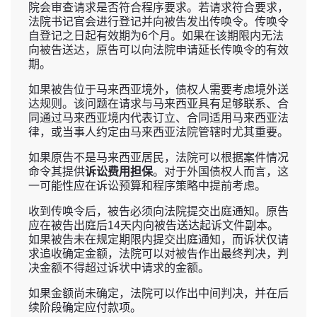
院会审查请求是否符合程序要求。若请求符合要求，
法院书记官会进行登记并向被告发出传唤令。传唤令
自登记之日起有效期为6个月。如果在该期限内无法
向被告送达，原告可以向法院申请延长传唤令的有效
期。
如果被告位于马来西亚境外，债权人需要考虑境外送
达规则。该问题在请求与马来西亚具有足够联系、合
同通过马来西亚境内代表订立、合同适用马来西亚法
律，或当事人约定由马来西亚法院管辖时尤其重要。
如果原告不是马来西亚居民，法院可以根据案件情况
命令其提供
诉讼费用担保
。对于外国债权人而言，这
一可能性应在诉讼预算和程序策略中提前考虑。
收到传唤令后，被告必须向法院提交出庭通知。原告
应在被告出庭后14天内向被告送达起诉文件副本。
如果被告未在规定期限内提交出庭通知，而诉状仅请
求追收确定金额，法院可以对被告作出最终判决，判
决金额不得超过诉状中请求的金额。
如果金额尚未确定，法院可以作出中间判决，并在后
续阶段确定应付款项。