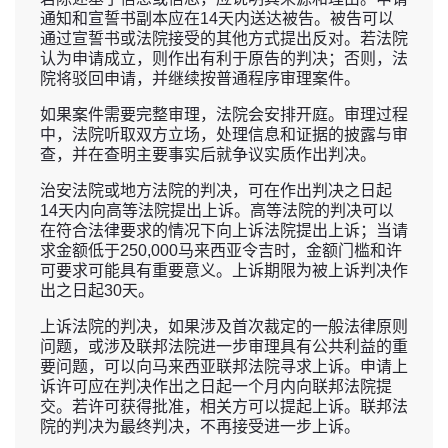
通知和宣誓书副本应在14天内送达被告。被告可以
通过宣誓书或法院接受的其他方式提出反对。若法院
认为申请成立，则作出有利于原告的判决；否则，法
院将驳回申请，并继续按普通程序审理案件。
如果案件需要完整审理，法院会安排开庭。审理过程
中，法院听取双方立场，处理信息和证据的披露与审
查，并在查明主要事实后就争议实质作出判决。
治安法院或地方法院的判决，可在作出判决之日起
14天内向高等法院提出上诉。高等法院的判决可以
在符合法律要求的情况下向上诉法院提出上诉；当请
求金额低于250,000马来西亚令吉时，金额门槛和许
可要求可能具有重要意义。上诉期限为被上诉判决作
出之日起30天。
上诉法院的判决，如果涉及首次裁定的一般法律原则
问题，或涉及联邦法院进一步审理具有公共利益的重
要问题，可以向马来西亚联邦法院寻求上诉。申请上
诉许可应在判决作出之日起一个月内向联邦法院提
交。若许可获得批准，相关方可以提起上诉。联邦法
院的判决为最终判决，不再接受进一步上诉。