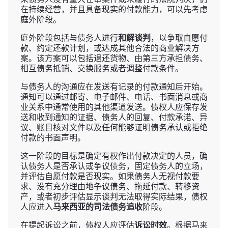
在持续经营，并且具备现实的付款能力，可以先考虑
庭外阶段。
庭外阶段包括与债务人进行
和解谈判
，以争取自愿付
款、约定还款计划，或达成其他合法的商业解决方
案。该方案可以包括退还货物、由第三方承担债务、
相互债务抵销、交换服务或者调整付款条件。
与债务人的沟通应在发送有记录的付款通知后开始。
通知可以通过邮寄、电子邮件、电话、书面消息或商
业关系中通常使用的其他渠道发送。债权人应保存发
送和收到通知的证据、债务人的回复、付款承诺、异
议、账目核对文件以及任何能够证明债务承认或拒绝
付款的书面声明。
这一阶段的目标是确定有权作出付款决定的人员，确
认债务人是否承认或争议债务，固定债务人的立场，
并评估自愿付款是否现实。如果债务人无视付款要
求、没有充分理由地争议债务、拖延付款、转移资
产，或者初步评估显示谈判无法取得实际结果，债权
人应进入
马来西亚的司法债务追收
阶段。
在提起诉讼之前，债权人应评估
诉讼时效
。根据马来