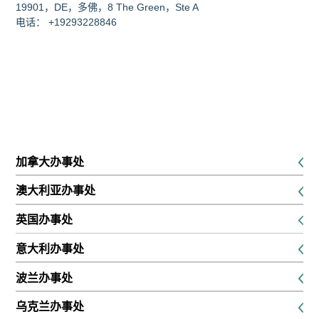
19901，DE，多佛，8 The Green，Ste A
电话： +19293228846
加拿大办事处
K1P 5G3，渥太华，116 Albert Street Suites 200 & 300
澳大利亚办事处
电话： +16134168826
新南威尔士州悉尼市乔治街 680 号 45 层 680 世界广场
英国办事处
电话： +61291889474
SE13 6EE，伦敦，刘易舍姆大街 132 号，1 楼
意大利办事处
电话： +442045771988
51016，PT，蒙特卡蒂尼泰尔梅，翁布里亚路，8a
波兰办事处
电话： +390550939375
31-231, 克拉科夫, 博西亚纳街 22
乌克兰办事处
电话： +48573569455