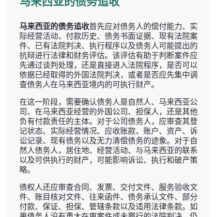
马来西亚的债务追收
马来西亚的债务追收
首先应对债务人的偿付能力、实
际经营活动、付款历史、债务书面证据、现有法院案
件、已有法院判决、执行程序以及债务人可能提出的
抗辩进行法律和财务评估。该评估有助于判断案件应
先通过谈判处理，还是直接进入法院程序，是否可以
依据已经取得的外国法院判决，或者是否应先集中调
查债务人在马来西亚境内的可执行财产。
在这一阶段，需要确认债务人是自然人、马来西亚公
司、在马来西亚经营的外国公司、担保人，还是其他
负有付款责任的主体。对于公司债务人，应审查其登
记状态、实际经营情况、应收账款、账户、资产、诉
讼记录、现有债务以及无力清偿债务的迹象。对于自
然人债务人，居住地、经营活动、与马来西亚的联系
以及可供执行的财产，可能影响诉讼、执行和破产策
略。
债权人还应审查合同、发票、交付文件、服务验收文
件、账目核对文件、往来函件、债务承认文件、部分
付款、保证、担保、管辖条款以及适用法律条款。如
果债务人没有重大在审案件或未履行的法院判决，仍