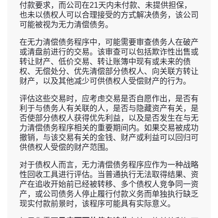
付款要求，而公司在21天内未付款、未提供担保，
也未以债权人可以合理接受的方式解决债务，该公司
可能被视为无力清偿债务。
在无力清偿债务程序中，可能需要审查债务人在破产
或清盘前进行的交易。该审查可以包括欺诈性出售或
转让财产、低价交易、转让账簿中现有或未来的债
权、无偿处分、优先清偿部分债权人、向关联方转让
财产，以及其他减少可供债权人受偿财产的行为。
评估这些交易时，应考虑交易是否自愿作出，是否有
利于与债务人有关联的人，是否与隐藏资产有关，是
否使部分债权人获得优先利益，以及是否发生在与无
力清偿债务程序相关的重要期间内。如果交易被成功
撤销，与该交易有关的金钱、财产或利益可以回归可
供债权人受偿的财产范围。
对于债权人而言，无力清偿债务程序应作为一种战略
性回收工具进行评估。当普通执行无法取得结果、资
产在追收开始前已经被转移、多个债权人竞争同一资
产，或公司债务人停止履行付款义务而单独执行缺乏
现实付款前景时，该程序可能具有实际意义。