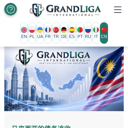
EN
PL
UA
FR
TR
DE
ES
PT
RU
IT
CN