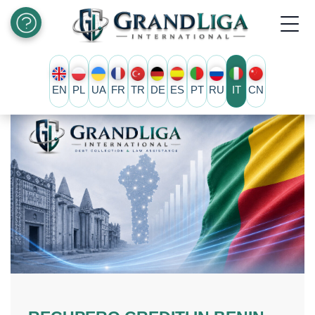
EN
PL
UA
FR
TR
DE
ES
PT
RU
IT
CN