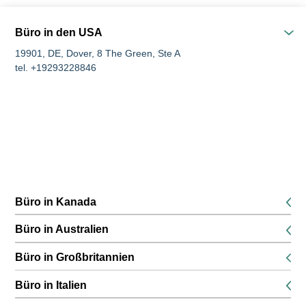
Büro in den USA
19901, DE, Dover, 8 The Green, Ste A
tel. +19293228846
Büro in Kanada
K1P 5G3, Ottawa, 116 Albert Street Suites 200 & 300
Büro in Australien
tel. +16134168826
680 World Square, Ebene 45, 680 George Street, Sydney, NSW
Büro in Großbritannien
tel. +61291889474
SE13 6EE, London, 132 Lewisham High Street, 1 boden
Büro in Italien
tel. +442045771988
51016, PT, Montecatini Terme, über Umbria, 8a