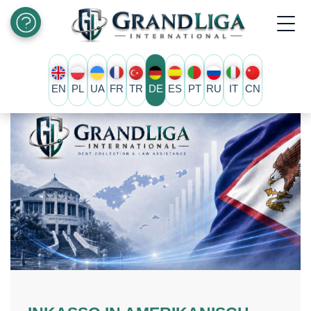
EN
PL
UA
FR
TR
DE
ES
PT
RU
IT
CN