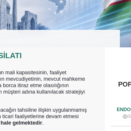
ILATI
 mali kapasitesinin, faaliyet
rının mevcudiyetinin, mevcut mahkeme
POP
a borca itiraz etme olasılığının
n müşteri adına kullanılacak stratejiyi
ENDO
lacağın tahsiline ilişkin uygulanmamış
icari faaliyetlerine devam etmesi
3
r hale gelmektedir
.