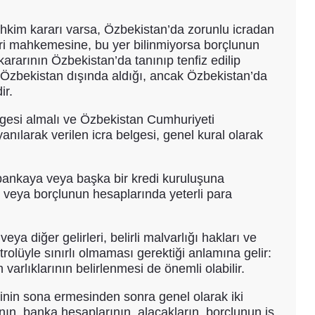
hkim kararı varsa, Özbekistan’da zorunlu icradan
eri mahkemesine, bu yer bilinmiyorsa borçlunun
arının Özbekistan’da tanınıp tenfiz edilip
ı Özbekistan dışında aldığı, ancak Özbekistan’da
ir.
elgesi almalı ve Özbekistan Cumhuriyeti
nılarak verilen icra belgesi, genel kural olarak
n bankaya veya başka bir kredi kuruluşuna
eli veya borçlunun hesaplarında yeterli para
ya diğer gelirleri, belirli malvarlığı hakları ve
trolüyle sınırlı olmaması gerektiği anlamına gelir:
varlıklarının belirlenmesi de önemli olabilir.
esinin sona ermesinden sonra genel olarak iki
nın, banka hesaplarının, alacakların, borçlunun iş