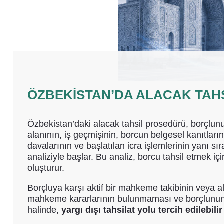
ÖZBEKISTAN’DA ALACAK TAHS
Özbekistan’daki alacak tahsil prosedürü, borçlunun
alanının, iş geçmişinin, borcun belgesel kanıtla
davalarının ve başlatılan icra işlemlerinin yanı sır
analiziyle başlar. Bu analiz, borcu tahsil etmek içi
oluşturur.
Borçluya karşı aktif bir mahkeme takibinin veya a
mahkeme kararlarının bulunmaması ve borçlunun t
halinde,
yargı dışı tahsilat yolu tercih edilebili