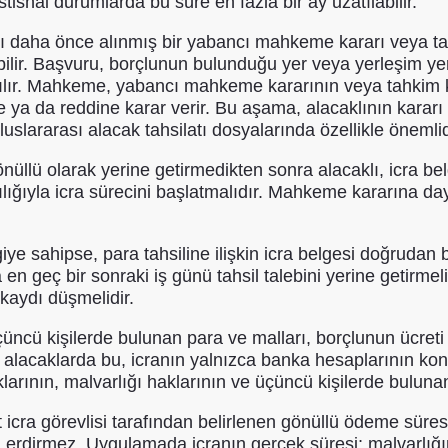
 istisnai durumlarda bu süre en fazla bir ay uzatılabilir.
şı daha önce alınmış bir yabancı mahkeme kararı veya ta
ebilir. Başvuru, borçlunun bulunduğu yer veya yerleşim y
ır. Mahkeme, yabancı mahkeme kararının veya tahkim kar
ze ya da reddine karar verir. Bu aşama, alacaklının karar
lararası alacak tahsilatı dosyalarında özellikle önemlid
nüllü olarak yerine getirmedikten sonra alacaklı, icra b
ığıyla icra sürecini başlatmalıdır. Mahkeme kararına daya
iye sahipse, para tahsiline ilişkin icra belgesi doğruda
a en geç bir sonraki iş günü tahsil talebini yerine getirm
kaydı düşmelidir.
üncü kişilerde bulunan para ve malları, borçlunun ücreti ve
ri alacaklarda bu, icranın yalnızca banka hesaplarının kon
arının, malvarlığı haklarının ve üçüncü kişilerde bulunan 
et icra görevlisi tarafından belirlenen gönüllü ödeme sür
a erdirmez. Uygulamada icranın gerçek süresi; malvarlığı