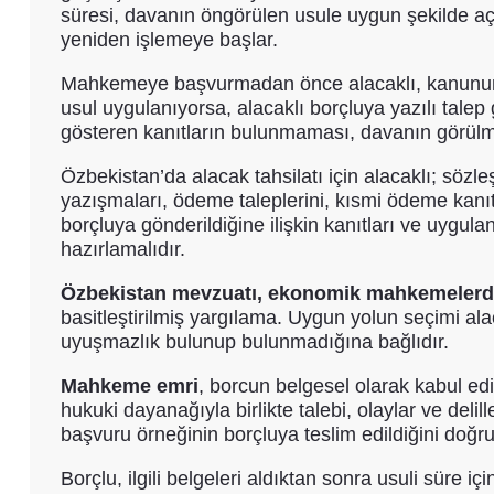
süresi, davanın öngörülen usule uygun şekilde açı
yeniden işlemeye başlar.
Mahkemeye başvurmadan önce alacaklı, kanunun ve
usul uygulanıyorsa, alacaklı borçluya yazılı talep
gösteren kanıtların bulunmaması, davanın görülme
Özbekistan’da alacak tahsilatı için alacaklı; sözleş
yazışmaları, ödeme taleplerini, kısmi ödeme kanıtl
borçluya gönderildiğine ilişkin kanıtları ve uygul
hazırlamalıdır.
Özbekistan mevzuatı, ekonomik mahkemelerde a
basitleştirilmiş yargılama. Uygun yolun seçimi ala
uyuşmazlık bulunup bulunmadığına bağlıdır.
Mahkeme emri
, borcun belgesel olarak kabul edi
hukuki dayanağıyla birlikte talebi, olaylar ve deli
başvuru örneğinin borçluya teslim edildiğini doğru
Borçlu, ilgili belgeleri aldıktan sonra usuli süre 