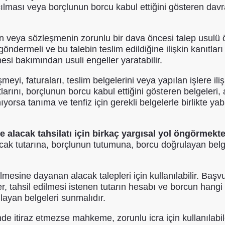
lması veya borçlunun borcu kabul ettiğini gösteren davra
ya sözleşmenin zorunlu bir dava öncesi talep usulü öng
 göndermeli ve bu talebin teslim edildiğine ilişkin kanıtl
si bakımından usuli engeller yaratabilir.
meyi, faturaları, teslim belgelerini veya yapılan işlere ili
arını, borçlunun borcu kabul ettiğini gösteren belgeleri, 
anıyorsa tanıma ve tenfiz için gerekli belgelerle birlikte
lacak tahsilatı için birkaç yargısal yol öngörmekte
cak tutarına, borçlunun tutumuna, borcu doğrulayan belgel
lmesine dayanan alacak talepleri için kullanılabilir. Baş
ller, tahsil edilmesi istenen tutarın hesabı ve borcun hangi
layan belgeleri sunmalıdır.
içinde itiraz etmezse mahkeme, zorunlu icra için kullanılab