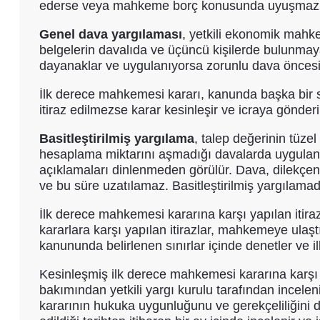
ederse veya mahkeme borç konusunda uyuşmazlık b
Genel dava yargılaması
, yetkili ekonomik mahk
belgelerin davalıda ve üçüncü kişilerde bulunmayan
dayanaklar ve uygulanıyorsa zorunlu dava öncesi usu
İlk derece mahkemesi kararı, kanunda başka bir süre
itiraz edilmezse karar kesinleşir ve icraya gönderil
Basitleştirilmiş yargılama
, talep değerinin tüze
hesaplama miktarını aşmadığı davalarda uygulanır
açıklamaları dinlenmeden görülür. Dava, dilekçeni
ve bu süre uzatılamaz. Basitleştirilmiş yargılamada
İlk derece mahkemesi kararına karşı yapılan itiraz,
kararlara karşı yapılan itirazlar, mahkemeye ulaştı
kanununda belirlenen sınırlar içinde denetler ve
Kesinleşmiş ilk derece mahkemesi kararına karşı ba
bakımından yetkili yargı kurulu tarafından incel
kararının hukuka uygunluğunu ve gerekçeliliğini 