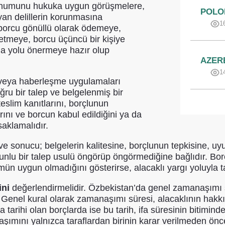
konumunu hukuka uygun görüşmelere,
POLO
yan delillerin korunmasına
1
borcu gönüllü olarak ödemeye,
etmeye, borcu üçüncü bir kişiye
a yolu önermeye hazır olup
AZER
1
on veya haberleşme uygulamaları
ğru bir talep ve belgelenmiş bir
eslim kanıtlarını, borçlunun
rını ve borcun kabul edildiğini ya da
saklamalıdır.
 ve sonucu; belgelerin kalitesine, borçlunun tepkisine, 
 bir talep usulü öngörüp öngörmediğine bağlıdır. Borç
mün uygun olmadığını gösterirse, alacaklı yargı yoluyla t
ini
değerlendirmelidir. Özbekistan’da genel zamanaşımı sü
Genel kural olarak zamanaşımı süresi, alacaklının hakkın
 ifa tarihi olan borçlarda ise bu tarih, ifa süresinin bit
şımını yalnızca taraflardan birinin karar verilmeden önc