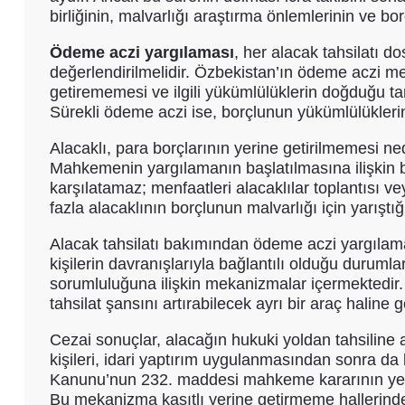
birliğinin, malvarlığı araştırma önlemlerinin ve bo
Ödeme aczi yargılaması
, her alacak tahsilatı 
değerlendirilmelidir. Özbekistan’ın ödeme aczi mev
getirememesi ve ilgili yükümlülüklerin doğduğu tari
Sürekli ödeme aczi ise, borçlunun yükümlülüklerini
Alacaklı, para borçlarının yerine getirilmemesi 
Mahkemenin yargılamanın başlatılmasına ilişkin ba
karşılatamaz; menfaatleri alacaklılar toplantısı vey
fazla alacaklının borçlunun malvarlığı için yarışt
Alacak tahsilatı bakımından ödeme aczi yargılaması
kişilerin davranışlarıyla bağlantılı olduğu duruml
sorumluluğuna ilişkin mekanizmalar içermektedir. B
tahsilat şansını artırabilecek ayrı bir araç haline ge
Cezai sonuçlar, alacağın hukuki yoldan tahsiline
kişileri, idari yaptırım uygulanmasından sonra 
Kanunu’nun 232. maddesi mahkeme kararının yerine
Bu mekanizma kasıtlı yerine getirmeme hallerinde 