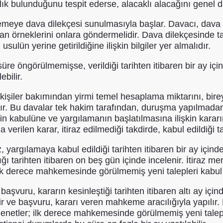
ulunduğunu tespit ederse, alacaklı alacağını genel dav
emeye dava dilekçesi sunulmasıyla başlar. Davacı, dava
 örneklerini onlara göndermelidir. Dava dilekçesinde talep
lün yerine getirildiğine ilişkin bilgiler yer almalıdır.
 öngörülmemişse, verildiği tarihten itibaren bir ay içinde 
ebilir.
l kişiler bakımından yirmi temel hesaplama miktarını, bir
. Bu davalar tek hakim tarafından, duruşma yapılmadan, 
n kabulüne ve yargılamanın başlatılmasına ilişkin kararı
 verilen karar, itiraz edilmediği takdirde, kabul edildiği t
 yargılamaya kabul edildiği tarihten itibaren bir ay içinde
ğı tarihten itibaren on beş gün içinde incelenir. İtiraz m
 ilk derece mahkemesinde görülmemiş yeni talepleri kabu
şvuru, kararın kesinleştiği tarihten itibaren altı ay için
enir ve başvuru, kararı veren mahkeme aracılığıyla yapı
denetler; ilk derece mahkemesinde görülmemiş yeni tale