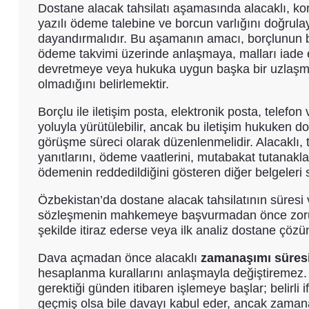
Dostane alacak tahsilatı aşamasında alacaklı, 
yazılı ödeme talebine ve borcun varlığını doğrula
dayandırmalıdır. Bu aşamanın amacı, borçlunun 
ödeme takvimi üzerinde anlaşmaya, malları iade 
devretmeye veya hukuka uygun başka bir uzlaşm
olmadığını belirlemektir.
Borçlu ile iletişim posta, elektronik posta, telef
yoluyla yürütülebilir, ancak bu iletişim hukuken do
görüşme süreci olarak düzenlenmelidir. Alacaklı, t
yanıtlarını, ödeme vaatlerini, mutabakat tutanakla
ödemenin reddedildiğini gösteren diğer belgeleri 
Özbekistan’da dostane alacak tahsilatının süresi
sözleşmenin mahkemeye başvurmadan önce zorunlu
şekilde itiraz ederse veya ilk analiz dostane çözü
Dava açmadan önce alacaklı
zamanaşımı süres
hesaplanma kurallarını anlaşmayla değiştiremez. 
gerektiği günden itibaren işlemeye başlar; belirli
geçmiş olsa bile davayı kabul eder, ancak zamana