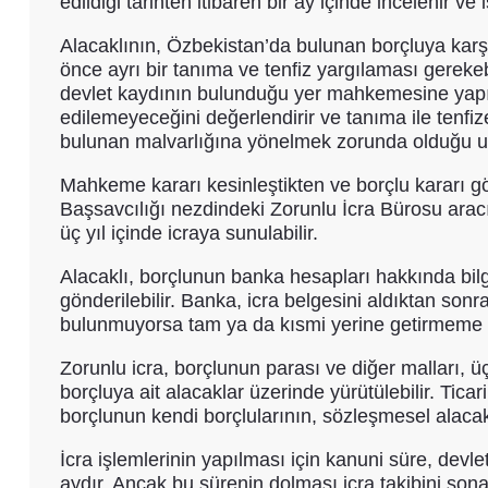
edildiği tarihten itibaren bir ay içinde incelenir ve
Alacaklının, Özbekistan’da bulunan borçluya kar
önce ayrı bir tanıma ve tenfiz yargılaması gerek
devlet kaydının bulunduğu yer mahkemesine yapıl
edilemeyeceğini değerlendirir ve tanıma ile tenfi
bulunan malvarlığına yönelmek zorunda olduğu ulus
Mahkeme kararı kesinleştikten ve borçlu kararı gö
Başsavcılığı nezdindeki Zorunlu İcra Bürosu aracıl
üç yıl içinde icraya sunulabilir.
Alacaklı, borçlunun banka hesapları hakkında bilg
gönderilebilir. Banka, icra belgesini aldıktan sonr
bulunmuyorsa tam ya da kısmi yerine getirmeme 
Zorunlu icra, borçlunun parası ve diğer malları, üç
borçluya ait alacaklar üzerinde yürütülebilir. Tica
borçlunun kendi borçlularının, sözleşmesel alacakl
İcra işlemlerinin yapılması için kanuni süre, devl
aydır. Ancak bu sürenin dolması icra takibini son