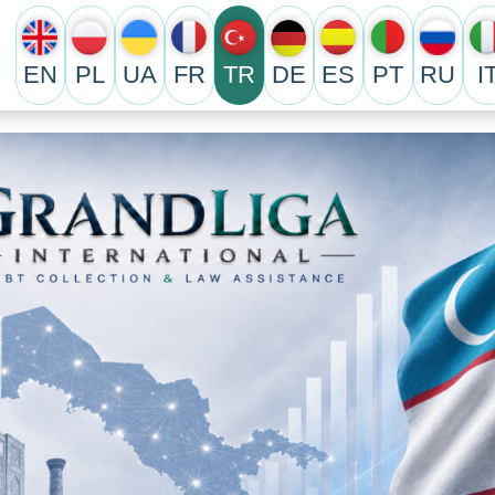
EN
PL
UA
FR
TR
DE
ES
PT
RU
I