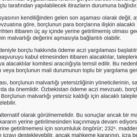
rçlu tarafından yapılabilecek itirazların durumuna bağlıdır
dosyasının kendiliğinden gelen son aşaması olarak değil, 
zuatına göre, borçlunun para borçlarına ilişkin alacaklı t
hten itibaren üç ay içinde yerine getirilmemiş olması geçic
n malvarlığı değerini aşmasıyla bağlantılı olabilir.
nedeniyle borçlu hakkında ödeme aczi yargılaması başlat
şvuruyu kabul etmesinden itibaren alacaklılar, talepleri
a alacaklılar komitesi aracılığıyla temsil edilir. Bu nedenl
ığı veya borçlunun mali durumunun toplu bir yargılama gere
, borçlunun malvarlığı yetersizliğinin yöneticilerinin, sa
arda da önemlidir. Özbekistan ödeme aczi mevzuatı, borçlun
orçlunun malvarlığı yetersiz kaldığı için alacaklı talepl
lebilir.
 alternatif olarak görülmemelidir. Bu sonuçlar ancak bir
da kararın yerine getirilmesinden kaçınmaya devam ediyo
 getirilmemesi için sorumluluk öngörür; 232¹. maddesi i
icrayı destekleyebilir, ancak mahkeme kararının, icra be