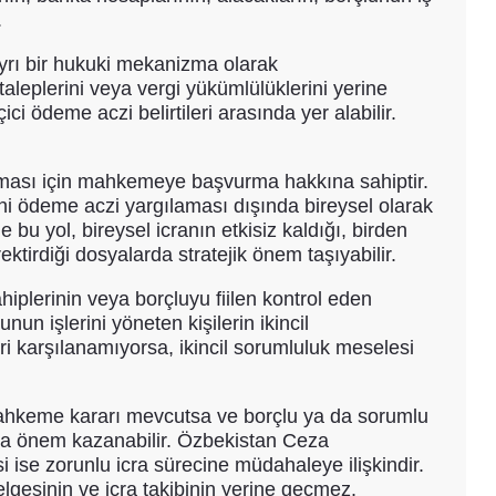
.
ayrı bir hukuki mekanizma olarak
aleplerini veya vergi yükümlülüklerini yerine
i ödeme aczi belirtileri arasında yer alabilir.
ılması için mahkemeye başvurma hakkına sahiptir.
ni ödeme aczi yargılaması dışında bireysel olarak
e bu yol, bireysel icranın etkisiz kaldığı, birden
ktirdiği dosyalarda stratejik önem taşıyabilir.
hiplerinin veya borçluyu fiilen kontrol eden
un işlerini yöneten kişilerin ikincil
eri karşılanamıyorsa, ikincil sorumluluk meselesi
 mahkeme kararı mevcutsa ve borçlu ya da sorumlu
rsa önem kazanabilir. Özbekistan Ceza
se zorunlu icra sürecine müdahaleye ilişkindir.
lgesinin ve icra takibinin yerine geçmez.