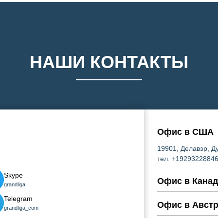
НАШИ КОНТАКТЫ
Офис в США
19901, Делавэр, Ду
тел. +1929322884
Skype
Офис в Канад
grandliga
K1P 5G3, Оттава, 
Telegram
тел. +1613416882
Офис в Авст
grandliga_com
680 Площадь Мира,