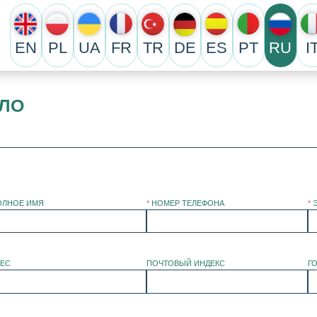
EN
PL
UA
FR
TR
DE
ES
PT
RU
I
ЕЛО
ОЛНОЕ ИМЯ
*
НОМЕР ТЕЛЕФОНА
*
РЕС
ПОЧТОВЫЙ ИНДЕКС
Г